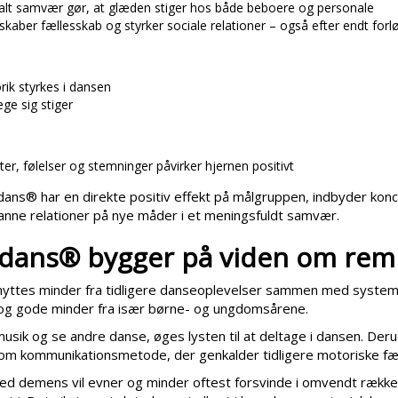
alt samvær gør, at glæden stiger hos både beboere og personale
kaber fællesskab og styrker sociale relationer – også efter endt forl
ik styrkes i dansen
æge sig stiger
r, følelser og stemninger påvirker hjernen positivt
dans® har en direkte positiv effekt på målgruppen, indbyder konce
nne relationer på nye måder i et meningsfuldt samvær.
sdans® bygger på viden om rem
nyttes minder fra tidligere danseoplevelser sammen med systema
og gode minder fra især børne- og ungdomsårene.
t musik og se andre danse, øges lysten til at deltage i dansen. D
 som kommunikationsmetode, der genkalder tidligere motoriske fæ
d demens vil evner og minder oftest forsvinde i omvendt rækkef