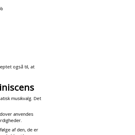
øb
ptet også til, at
iniscens
tisk musikvalg. Det
erudover anvendes
rdigheder.
ølge af den, de er