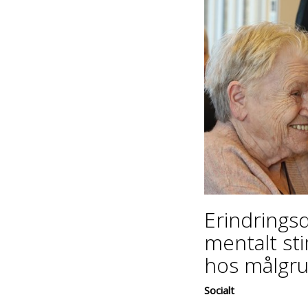
Erindringsd
mentalt sti
hos målgr
Socialt