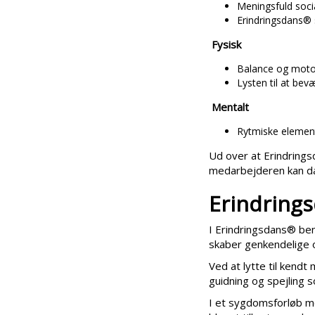
Meningsfuld soci
Erindringsdans® s
Fysisk
Balance og motor
Lysten til at bev
Mentalt
Rytmiske elemente
Ud over at Erindrings
medarbejderen kan da
Erindring
I Erindringsdans® be
skaber genkendelige 
Ved at lytte til kend
guidning og spejling
I et sygdomsforløb me