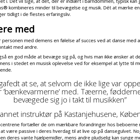
vet i. Det vil sige, at det, der er indlært i barndommen, typisk kan
ans® kombineres minder til bevægelse og musik. Dét at mærke en
er tidligt i de flestes erfaringsliv.
være med
r personen med demens en følelse af succes ved at danse med a
kontakt med andre.
så en god måde at bevæge sig på, og hvis man ikke ønsker at del
ns i stedet en musisk oplevelse ved for eksempel at lytte til 
sende.
afedt at se, at selvom de ikke lige var oppe
ar ’bænkevarmerne’ med. Tæerne, fødderne
bevægede sig jo i takt til musikken”
annet instruktør på Kastanjehusene, Købe
etscentrene fortæller de om mærkbare forandringer hos beboerne
 at være passive i deres hverdag til at live op på dansegulvet. No
den deres vante hjælpemidler, mens andre pludselig kan synge m