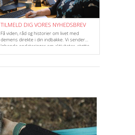
TILMELD DIG VORES NYHEDSBREV
Få viden, råd og historier om livet med
demens direkte i din indbakke. Vi sender
løbende opdateringer om aktiviteter, støtte,
forskning og fællesskaber – til dig, der vil
gøre en forskel.