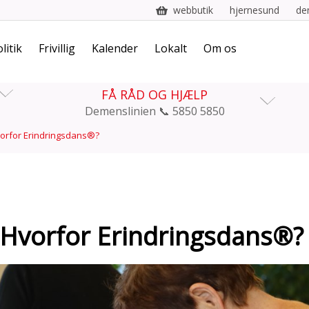
webbutik
hjernesund
de
litik
Frivillig
Kalender
Lokalt
Om os
FÅ RÅD OG HJÆLP
Demenslinien 📞 5850 5850
orfor Erindringsdans®?
Hvorfor Erindringsdans®