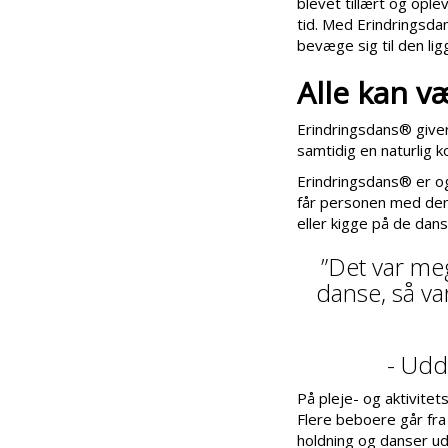
blevet tillært og ople
tid. Med Erindringsd
bevæge sig til den ligg
Alle kan 
Erindringsdans® give
samtidig en naturlig 
Erindringsdans® er og
får personen med deme
eller kigge på de dan
”Det var meg
danse, så v
- Udd
På pleje- og aktivit
Flere beboere går fra
holdning og danser u