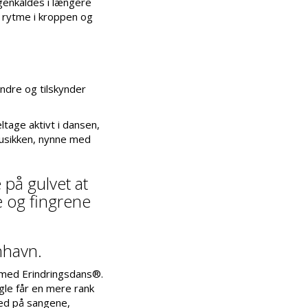
 genkaldes i længere
 rytme i kroppen og
ndre og tilskynder
tage aktivt i dansen,
musikken, nynne med
 på gulvet at
 og fingrene
nhavn.
 med Erindringsdans®.
gle får en mere rank
ed på sangene,