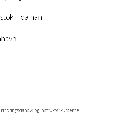
stok – da han
nhavn.
Erindringsdans® og instruktørkurserne.