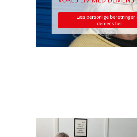
Læs personlige beretninger
demens her