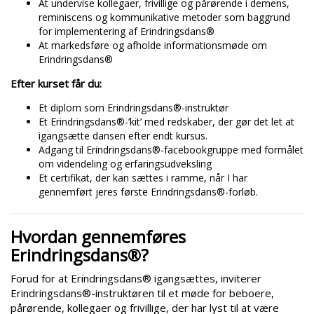
At undervise kollegaer, frivillige og pårørende i demens,
reminiscens og kommunikative metoder som baggrund
for implementering af Erindringsdans®
At markedsføre og afholde informationsmøde om
Erindringsdans®
Efter kurset får du:
Et diplom som Erindringsdans®-instruktør
Et Erindringsdans®-’kit’ med redskaber, der gør det let at
igangsætte dansen efter endt kursus.
Adgang til Erindringsdans®-facebookgruppe med formålet
om videndeling og erfaringsudveksling
Et certifikat, der kan sættes i ramme, når I har
gennemført jeres første Erindringsdans®-forløb.
Hvordan gennemføres
Erindringsdans®?
Forud for at Erindringsdans® igangsættes, inviterer
Erindringsdans®-instruktøren til et møde for beboere,
pårørende, kollegaer og frivillige, der har lyst til at være