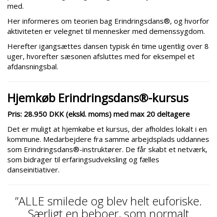
med.
Her informeres om teorien bag Erindringsdans®, og hvorfor
aktiviteten er velegnet til mennesker med demenssygdom.
Herefter igangsættes dansen typisk én time ugentlig over 8
uger, hvorefter sæsonen afsluttes med for eksempel et
afdansningsbal.
Hjemkøb Erindringsdans®-kursus
Pris: 28.950 DKK (ekskl. moms) med max 20 deltagere
Det er muligt at hjemkøbe et kursus, der afholdes lokalt i en
kommune. Medarbejdere fra samme arbejdsplads uddannes
som Erindringsdans®-instruktører. De får skabt et netværk,
som bidrager til erfaringsudveksling og fælles
danseinitiativer.
”ALLE smilede og blev helt euforiske.
Særligt en beboer, som normalt