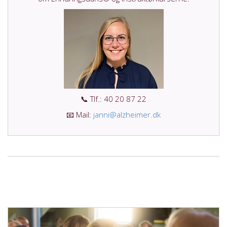
📞 Tlf.: 40 20 87 22
📧 Mail:
janni@alzheimer.dk