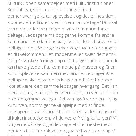
Kulturklubben samarbejder med kulturinstitutioner i
København, som alle har erfaringer med
demensvenlige kulturoplevelser, og det er hos dem,
klubmøderne finder sted. Hvem kan deltage? Du skal
være bosiddende i Københavns Kommune for at
deltage. Ledsagere må dog gerne komme fra andre
kommuner. En demensdiagnose er ikke et krav for at
deltage. Er du 65+ og oplever kognitive udfordringer,
er du velkommen. Let, moderat eller svær demens?
Det går vi ikke så meget op i. Det afgørende er, om du
kan have glæde af at komme ud på museer og få en
kulturoplevelse sammen med andre. Ledsager Alle
deltagere skal have en ledsager med. Det behøver
ikke at være den samme ledsager hver gang. Det kan
være en ægtefælle, et voksent barn, en ven, en nabo
eller en gammel kollega. Det kan også være en frivillig
kulturven, som vi gerne vil hjælpe med at finde.
Ledsageren skal kunne stå for jeres fælles transport
til kulturinstitutionen. Vil du være frivillig kulturven? Vil
du gerne påtage dig at ledsage et menneske med
demens til kulturoplevelse og kaffe hver tredje uge?