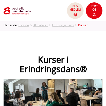
BLIV
STØT
MEDLEM
OS
Her er du:
Forside
>
Aktiviteter
>
Erindringsdans
>
Kurser
Kurser i
Erindringsdans®