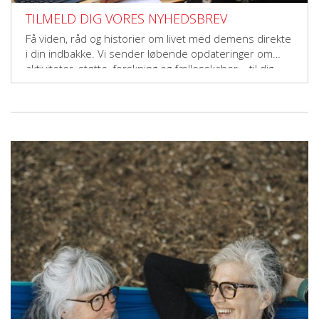
TILMELD DIG VORES NYHEDSBREV
Få viden, råd og historier om livet med demens direkte
i din indbakke. Vi sender løbende opdateringer om
aktiviteter, støtte, forskning og fællesskaber – til dig,
der vil gøre en forskel.