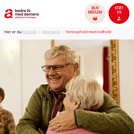
BLIV
STØT
MEDLEM
OS
Her er du:
Forside
>
Aktiviteter
>
Ferieophold med indhold