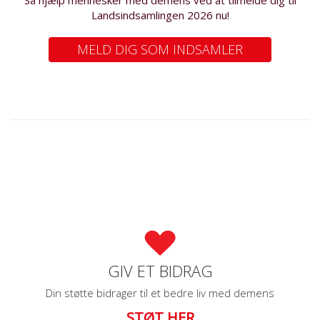
Så hjælp mennesker med demens ved at tilmelde dig til
Landsindsamlingen 2026 nu!
MELD DIG SOM INDSAMLER
GIV ET BIDRAG
Din støtte bidrager til et bedre liv med demens
STØT HER