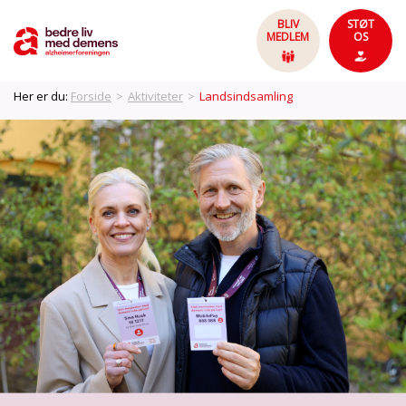
BLIV
STØT
MEDLEM
OS
Her er du:
Forside
>
Aktiviteter
>
Landsindsamling