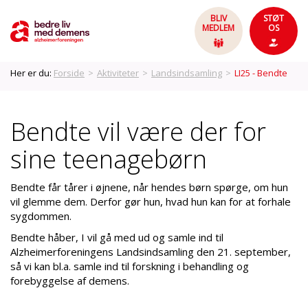
BLIV
STØT
MEDLEM
OS
Her er du:
Forside
>
Aktiviteter
>
Landsindsamling
>
LI25 - Bendte
Bendte vil være der for
sine teenagebørn
Bendte får tårer i øjnene, når hendes børn spørge, om hun
vil glemme dem. Derfor gør hun, hvad hun kan for at forhale
sygdommen.
Bendte håber, I vil gå med ud og samle ind til
Alzheimerforeningens Landsindsamling den 21. september,
så vi kan bl.a. samle ind til forskning i behandling og
forebyggelse af demens.