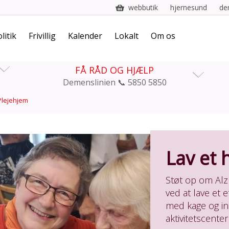
webbutik
hjernesund
de
litik
Frivillig
Kalender
Lokalt
Om os
FÅ RÅD OG HJÆLP
Demenslinien 📞 5850 5850
Plejehjem
Lav et
Støt op om Al
ved at lave et 
med kage og ind
aktivitetscenter