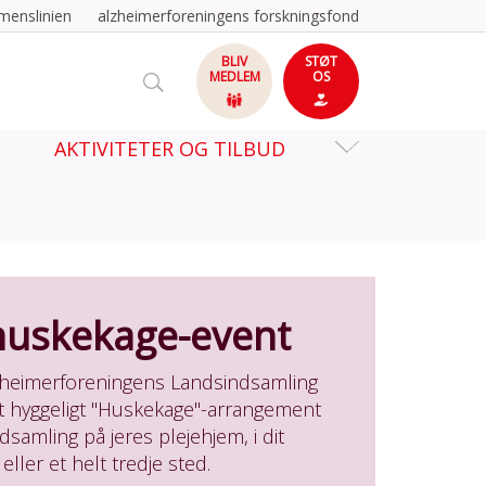
menslinien
alzheimerforeningens forskningsfond
BLIV
STØT
MEDLEM
OS
AKTIVITETER OG TILBUD
 huskekage-event
zheimerforeningens Landsindsamling
et hyggeligt "Huskekage"-arrangement
samling på jeres plejehjem, i dit
 eller et helt tredje sted.