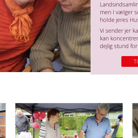
Landsindsamlin
men I vælger sel
holde jeres Hu
Vi sender jer ka
kan koncentrer
dejlig stund fo
T