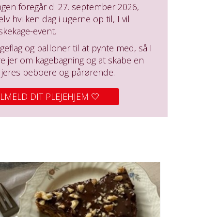
gen foregår d. 27. september 2026,
v hvilken dag i ugerne op til, I vil
skekage-event.
geflag og balloner til at pynte med, så I
e jer om kagebagning og at skabe en
r jeres beboere og pårørende.
ILMELD DIT PLEJEHJEM 🤍