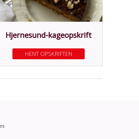
Hjernesund-kageopskrift
HENT OPSKRIFTEN
res