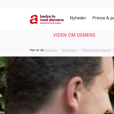
Nyheder
Presse & po
VIDEN OM DEMENS
Her er du:
Forside
>
Aktiviteter
>
Pårørendes trivsel
>