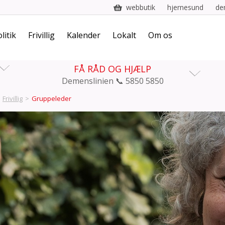
webbutik
hjernesund
de
litik
Frivillig
Kalender
Lokalt
Om os
FÅ RÅD OG HJÆLP
Demenslinien 📞 5850 5850
Frivillig
>
Gruppeleder