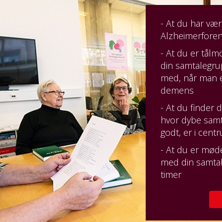
- At du har væ
Alzheimerfore
- At du er tål
din samtalegru
med, når man 
demens
- At du finder d
hvor dybe samt
godt, er i cen
- At du er mød
med din samta
timer