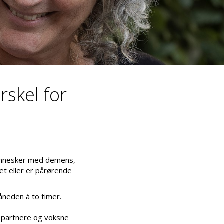
rskel for
mennesker med demens,
et eller er pårørende
neden à to timer.
, partnere og voksne