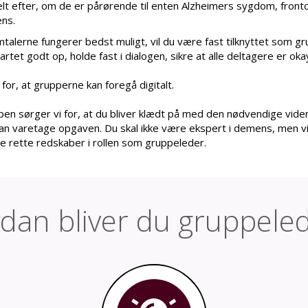
ddelt efter, om de er pårørende til enten Alzheimers sygdom, fro
ens.
alerne fungerer bedst muligt, vil du være fast tilknyttet som grup
rtet godt op, holde fast i dialogen, sikre at alle deltagere er oka
for, at grupperne kan foregå digitalt.
pen sørger vi for, at du bliver klædt på med den nødvendige viden
kan varetage opgaven. Du skal ikke være ekspert i demens, men vi 
de rette redskaber i rollen som gruppeleder.
dan bliver du gruppele