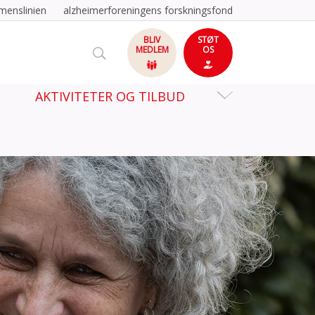
menslinien
alzheimerforeningens forskningsfond
BLIV
STØT
MEDLEM
OS
AKTIVITETER OG TILBUD