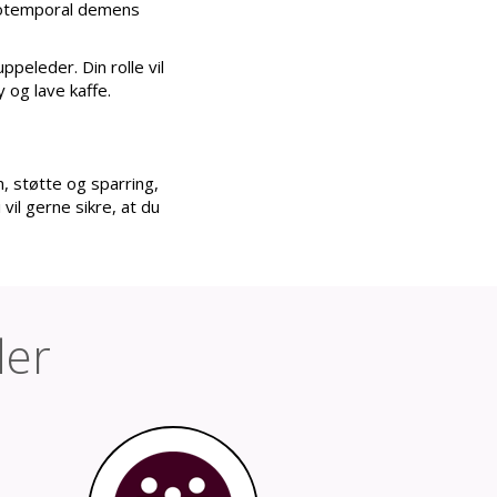
ntotemporal demens
peleder. Din rolle vil
y og lave kaffe.
, støtte og sparring,
vil gerne sikre, at du
der