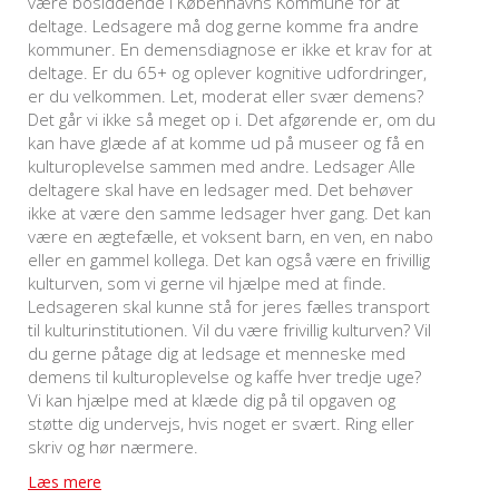
være bosiddende i Københavns Kommune for at
deltage. Ledsagere må dog gerne komme fra andre
kommuner. En demensdiagnose er ikke et krav for at
deltage. Er du 65+ og oplever kognitive udfordringer,
er du velkommen. Let, moderat eller svær demens?
Det går vi ikke så meget op i. Det afgørende er, om du
kan have glæde af at komme ud på museer og få en
kulturoplevelse sammen med andre. Ledsager Alle
deltagere skal have en ledsager med. Det behøver
ikke at være den samme ledsager hver gang. Det kan
være en ægtefælle, et voksent barn, en ven, en nabo
eller en gammel kollega. Det kan også være en frivillig
kulturven, som vi gerne vil hjælpe med at finde.
Ledsageren skal kunne stå for jeres fælles transport
til kulturinstitutionen. Vil du være frivillig kulturven? Vil
du gerne påtage dig at ledsage et menneske med
demens til kulturoplevelse og kaffe hver tredje uge?
Vi kan hjælpe med at klæde dig på til opgaven og
støtte dig undervejs, hvis noget er svært. Ring eller
skriv og hør nærmere.
Læs mere