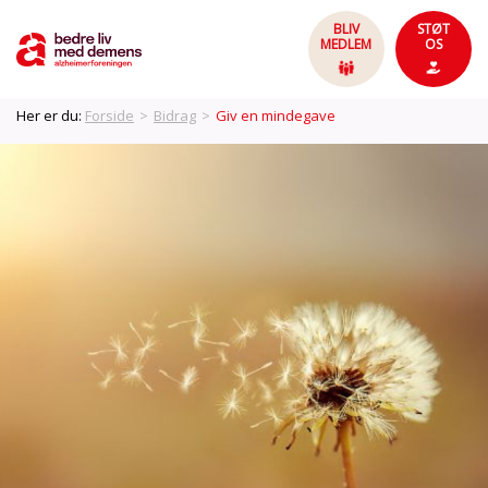
BLIV
STØT
MEDLEM
OS
Her er du:
Forside
>
Bidrag
>
Giv en mindegave