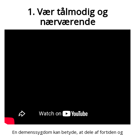
1. Vær tålmodig og
nærværende
En demenssygdom kan betyde, at dele af fortiden og