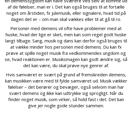
en demenssygdom kan have sværere ved selv at komme ud
af de følelser, man er i. Det kan også bruges til at fortælle
noget om årstiden, fx julemusik, eller signalere, hvad tid på
dagen det er – om man skal vækkes eller til at gå til ro.
Personer med demens vil ofte have problemer med at
huske, hvad der lige er sket, men kan som regel godt huske
langt tilbage. Sang, musik og dans kan derfor også bruges til
at vække minder hos personen med demens. Du kan fx
prøve at spille noget musik fra vedkommendes ungdom og
se, hvad reaktionen er. Musiksmagen kan godt ændre sig, så
det kan være, du skal prøve nye genrer af.
Hvis samværet er svært på grund af fremskreden demens,
kan musikken være med til fylde samværet ud. Musik vækker
følelser – det berører og bevæger, også selvom man har
svært demens og ikke kan udtrykke sig sprogligt. Når du
finder noget musik, som virker, så hold fast i det. Det kan
give jer nogle gode stunder sammen.