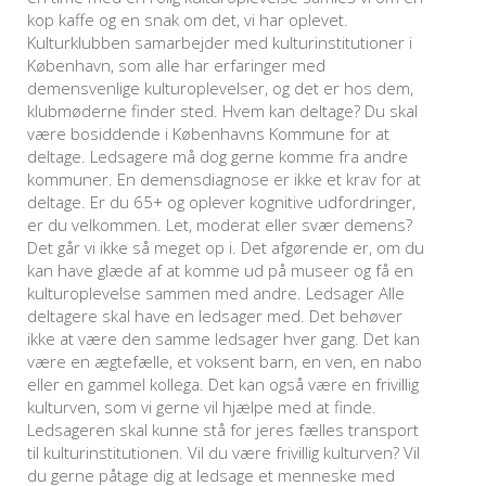
kop kaffe og en snak om det, vi har oplevet.
Kulturklubben samarbejder med kulturinstitutioner i
København, som alle har erfaringer med
demensvenlige kulturoplevelser, og det er hos dem,
klubmøderne finder sted. Hvem kan deltage? Du skal
være bosiddende i Københavns Kommune for at
deltage. Ledsagere må dog gerne komme fra andre
kommuner. En demensdiagnose er ikke et krav for at
deltage. Er du 65+ og oplever kognitive udfordringer,
er du velkommen. Let, moderat eller svær demens?
Det går vi ikke så meget op i. Det afgørende er, om du
kan have glæde af at komme ud på museer og få en
kulturoplevelse sammen med andre. Ledsager Alle
deltagere skal have en ledsager med. Det behøver
ikke at være den samme ledsager hver gang. Det kan
være en ægtefælle, et voksent barn, en ven, en nabo
eller en gammel kollega. Det kan også være en frivillig
kulturven, som vi gerne vil hjælpe med at finde.
Ledsageren skal kunne stå for jeres fælles transport
til kulturinstitutionen. Vil du være frivillig kulturven? Vil
du gerne påtage dig at ledsage et menneske med