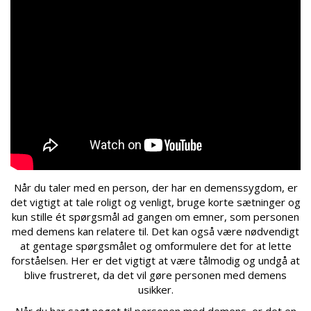
Når du taler med en person, der har en demenssygdom, er
det vigtigt at tale roligt og venligt, bruge korte sætninger og
kun stille ét spørgsmål ad gangen om emner, som personen
med demens kan relatere til. Det kan også være nødvendigt
at gentage spørgsmålet og omformulere det for at lette
forståelsen. Her er det vigtigt at være tålmodig og undgå at
blive frustreret, da det vil gøre personen med demens
usikker.