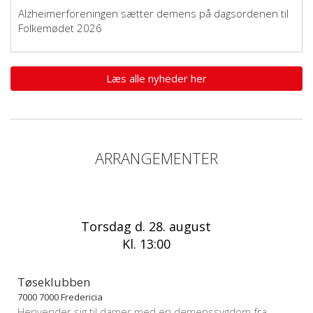
Alzheimerforeningen sætter demens på dagsordenen til
Folkemødet 2026
Læs alle nyheder her
ARRANGEMENTER
Torsdag d. 28. august
Kl. 13:00
Tøseklubben
7000 7000 Fredericia
Henvender sig til damer med en demenssygdom fra