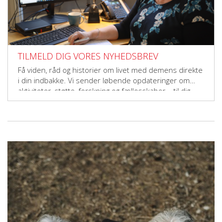
TILMELD DIG VORES NYHEDSBREV
Få viden, råd og historier om livet med demens direkte
i din indbakke. Vi sender løbende opdateringer om
aktiviteter, støtte, forskning og fællesskaber – til dig,
der vil gøre en forskel.