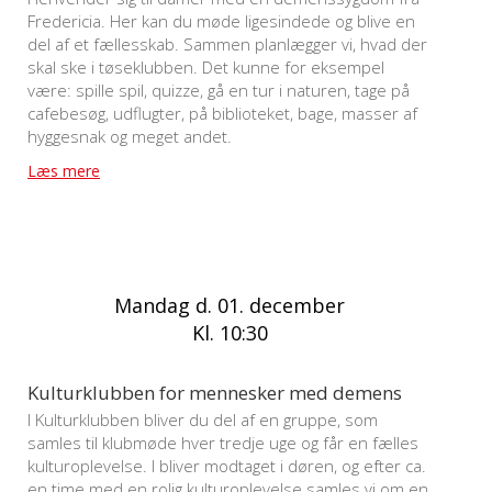
Fredericia. Her kan du møde ligesindede og blive en
del af et fællesskab. Sammen planlægger vi, hvad der
skal ske i tøseklubben. Det kunne for eksempel
være: spille spil, quizze, gå en tur i naturen, tage på
cafebesøg, udflugter, på biblioteket, bage, masser af
hyggesnak og meget andet.
Læs mere
Mandag d. 01. december
Kl. 10:30
Kulturklubben for mennesker med demens
I Kulturklubben bliver du del af en gruppe, som
samles til klubmøde hver tredje uge og får en fælles
kulturoplevelse. I bliver modtaget i døren, og efter ca.
en time med en rolig kulturoplevelse samles vi om en