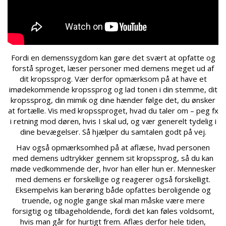
Fordi en demenssygdom kan gøre det svært at opfatte og
forstå sproget, læser personer med demens meget ud af
dit kropssprog. Vær derfor opmærksom på at have et
imødekommende kropssprog og lad tonen i din stemme, dit
kropssprog, din mimik og dine hænder følge det, du ønsker
at fortælle. Vis med kropssproget, hvad du taler om – peg fx
i retning mod døren, hvis I skal ud, og vær generelt tydelig i
dine bevægelser. Så hjælper du samtalen godt på vej.
Hav også opmærksomhed på at aflæse, hvad personen
med demens udtrykker gennem sit kropssprog, så du kan
møde vedkommende der, hvor han eller hun er. Mennesker
med demens er forskellige og reagerer også forskelligt.
Eksempelvis kan berøring både opfattes beroligende og
truende, og nogle gange skal man måske være mere
forsigtig og tilbageholdende, fordi det kan føles voldsomt,
hvis man går for hurtigt frem. Aflæs derfor hele tiden,