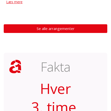
Læs mere
Se alle arrangementer
Fakta
Hver
3. time