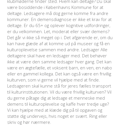
klubmøderne finder sted. Hvem kan deltage? Du skal
være bosiddende i Københavns Kommune for at
deltage. Ledsagere må dog gerne komme fra andre
kommuner. En demensdiagnose er ikke et krav for at
deltage. Er du 65+ og oplever kognitive udfordringer,
er du velkommen. Let, moderat eller svær demens?
Det går vi ikke så meget op i. Det afgørende er, om du
kan have glæde af at komme ud på museer og få en
kulturoplevelse sammen med andre. Ledsager Alle
deltagere skal have en ledsager med. Det behøver
ikke at være den samme ledsager hver gang. Det kan
være en ægtefælle, et voksent barn, en ven, en nabo
eller en gammel kollega. Det kan også være en frivillig
kulturven, som vi gerne vil hjælpe med at finde.
Ledsageren skal kunne stå for jeres fælles transport
til kulturinstitutionen. Vil du være frivillig kulturven? Vil
du gerne påtage dig at ledsage et menneske med
demens til kulturoplevelse og kaffe hver tredje uge?
Vi kan hjælpe med at klæde dig på til opgaven og
støtte dig undervejs, hvis noget er svært. Ring eller
skriv og hør nærmere.