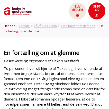
BLIV
STØT
MEDLEM
OS
Her er du:
Forside
>
Få råd og hjælp
>
Læs bøger om demens
>
En
fortælling om at glemme
En fortælling om at glemme
Beskrivelse og inspiration af Hakon Mosbech
To personer i hver sit hjørne af Texas og i hver sin ende af
livet, men begge stærkt berørt af demens i den nærmeste
familie. Den ene en 16-årig highschool elev og den anden en
gammel eneboer. Deres liv og skæbner foldes ud i denne
velskrevne og meget fængslende roman med et klart blik for
den ensomhed, der kan være knyttet til at være berørt af
demens. I løbet af romanen opdager læseren, at de to
hovedpersoner har mere til fælles, end de selv ved. Blandt