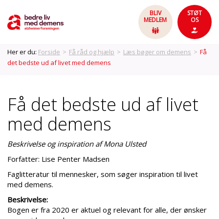
BLIV
STØT
MEDLEM
OS
Her er du:
Forside
>
Få råd og hjælp
>
Læs bøger om demens
>
Få
det bedste ud af livet med demens
Få det bedste ud af livet
med demens
Beskrivelse og inspiration af Mona Ulsted
Forfatter: Lise Penter Madsen
Faglitteratur til mennesker, som søger inspiration til livet
med demens.
Beskrivelse:
Bogen er fra 2020 er aktuel og relevant for alle, der ønsker