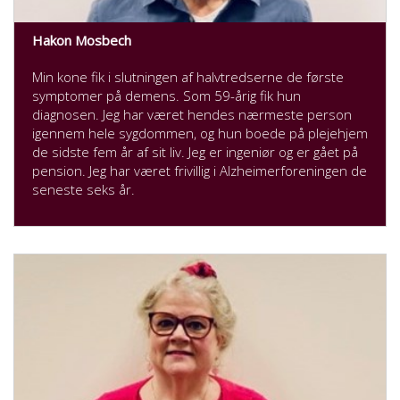
Hakon Mosbech
Min kone fik i slutningen af halvtredserne de første
symptomer på demens. Som 59-årig fik hun
diagnosen. Jeg har været hendes nærmeste person
igennem hele sygdommen, og hun boede på plejehjem
de sidste fem år af sit liv. Jeg er ingeniør og er gået på
pension. Jeg har været frivillig i Alzheimerforeningen de
seneste seks år.