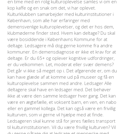
en time med en rolig kulturoplevelse samles vi om en
kop kaffe og en snak om det, vi har oplevet.
Kulturklubben samarbejder med kulturinstitutioner i
København, som alle har erfaringer med
demensvenlige kulturoplevelser, og det er hos dem,
klubmøderne finder sted. Hvem kan deltage? Du skal
være bosiddende i Københavns Kommune for at
deltage. Ledsagere må dog gerne komme fra andre
kommuner. En demensdiagnose er ikke et krav for at
deltage. Er du 65+ og oplever kognitive udfordringer,
er du velkommen. Let, moderat eller svær demens?
Det går vi ikke så meget op i. Det afgørende er, om du
kan have glæde af at komme ud på museer og få en
kulturoplevelse sammen med andre. Ledsager Alle
deltagere skal have en ledsager med. Det behøver
ikke at være den samme ledsager hver gang. Det kan
være en ægtefælle, et voksent barn, en ven, en nabo
eller en gammel kollega. Det kan også være en frivillig
kulturven, som vi gerne vil hjælpe med at finde.
Ledsageren skal kunne stå for jeres fælles transport
til kulturinstitutionen. Vil du være frivillig kulturven? Vil
du gerne påtage dig at ledsage et menneske med