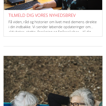
TILMELD DIG VORES NYHEDSBREV
Få viden, råd og historier om livet med demens direkte
i din indbakke. Vi sender løbende opdateringer om
aktiviteter, støtte, forskning og fællesskaber – til dig,
der vil gøre en forskel.