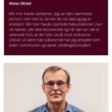
Mona Ulsted
Min mor havde alzheimer. Jeg var den nærmeste
person i min mor liv, da min far var død og jeg er
enebarn. Min mor havde i periode hallucinationer, hun
så naboer, der ikke eksisterede og når det var værst
oplevede hun, at der blev skudt mod vinduerne.
Udover at være nær pårørende har jeg arbejdet som
leder i kommunen og været udviklingskonsulent