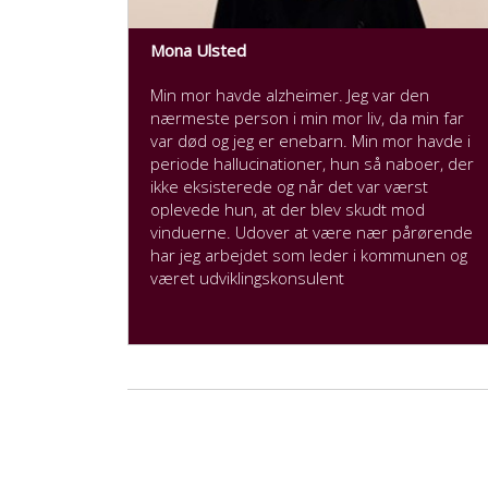
Mona Ulsted
Min mor havde alzheimer. Jeg var den
nærmeste person i min mor liv, da min far
var død og jeg er enebarn. Min mor havde i
periode hallucinationer, hun så naboer, der
ikke eksisterede og når det var værst
oplevede hun, at der blev skudt mod
vinduerne. Udover at være nær pårørende
har jeg arbejdet som leder i kommunen og
været udviklingskonsulent