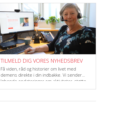
TILMELD DIG VORES NYHEDSBREV
Få viden, råd og historier om livet med
demens direkte i din indbakke. Vi sender
løbende opdateringer om aktiviteter, støtte,
forskning og fællesskaber – til dig, der vil
gøre en forskel.