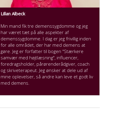
Lillan Albeck
Min mand fik tre demenssygdomme og jeg
har været tæt på alle aspekter af
demenssygdomme. I dag er jeg frivillig inden
for alle området, der har med demens at
gøre. Jeg er forfatter til bogen "Stærkere
samvær med højtlæsning", influencer,
foredragsholder, pårørenderådgiver, coach
og skriveterapeut. Jeg ønsker at dele ud af
mine oplevelser, så andre kan leve et godt liv
med demens.