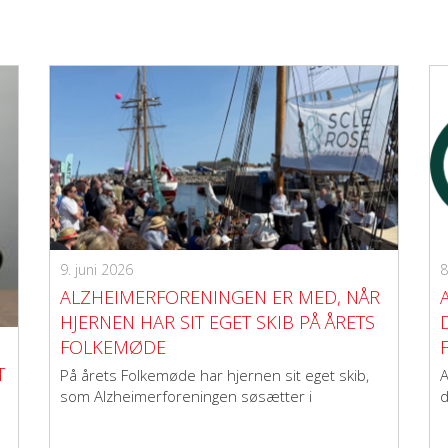
9. juni 2026
8
ALZHEIMERFORENINGEN ER MED, NÅR
HJERNEN HAR SIT EGET SKIB PÅ ÅRETS
FOLKEMØDE
T
På årets Folkemøde har hjernen sit eget skib,
A
som Alzheimerforeningen søsætter i
d
samarbejde med seks andre organisationer. Se
det fulde program her.