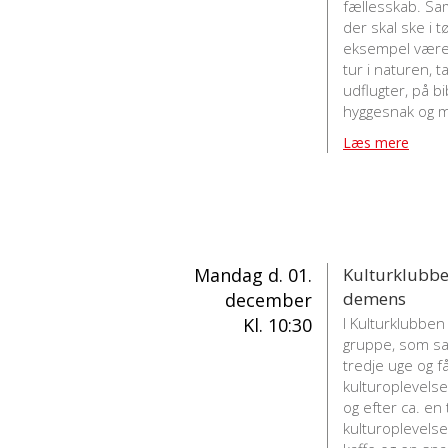
fællesskab. Sa
der skal ske i 
eksempel være: 
tur i naturen, 
udflugter, på b
hyggesnak og m
Læs mere
Mandag d. 01.
Kulturklubb
demens
december
Kl. 10:30
I Kulturklubben 
gruppe, som sa
tredje uge og f
kulturoplevelse.
og efter ca. en
kulturoplevels