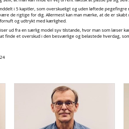
inddelt i 5 kapitler, som overskueligt og uden løftede pegefingre
være de rigtige for dig. Allermest kan man mærke, at de er skab
fornuft og udtrykt med kærlighed.
ser ud fra en særlig model syv tilstande, hvor man som læser kan
 at finde et overskud i den besværlige og belastede hverdag, s
024