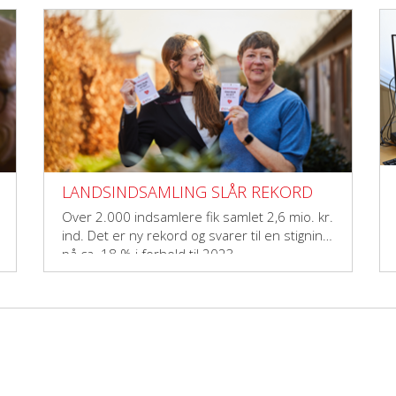
LANDSINDSAMLING SLÅR REKORD
Over 2.000 indsamlere fik samlet 2,6 mio. kr.
ind. Det er ny rekord og svarer til en stigning
på ca. 18 % i forhold til 2023.