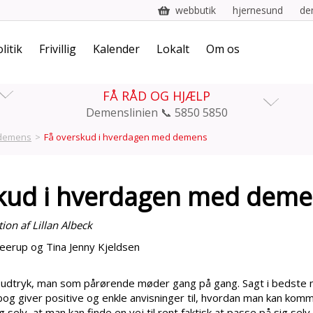
webbutik
hjernesund
de
litik
Frivillig
Kalender
Lokalt
Om os
FÅ RÅD OG HJÆLP
Demenslinien 📞 5850 5850
 demens
>
Få overskud i hverdagen med demens
kud i hverdagen med dem
tion af Lillan Albeck
Heerup og Tina Jenny Kjeldsen
 udtryk, man som pårørende møder gang på gang. Sagt i bedste 
bog giver positive og enkle anvisninger til, hvordan man kan kom
selv, at man kan finde en vej til rent faktisk at passe på sig selv.