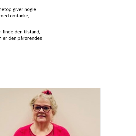
 netop giver nogle
t med omtanke,
 finde den tilstand,
om er den pårørendes