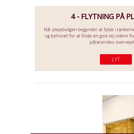
4 - FLYTNING PÅ P
Når plejeboligen begynder at fylde i tanker
og behovet for at finde en god vej videre f
pårørendes overvejel
LYT