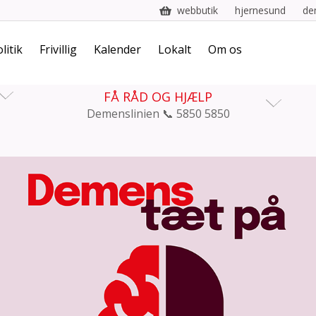
webbutik
hjernesund
de
litik
Frivillig
Kalender
Lokalt
Om os
FÅ RÅD OG HJÆLP
Demenslinien 📞 5850 5850