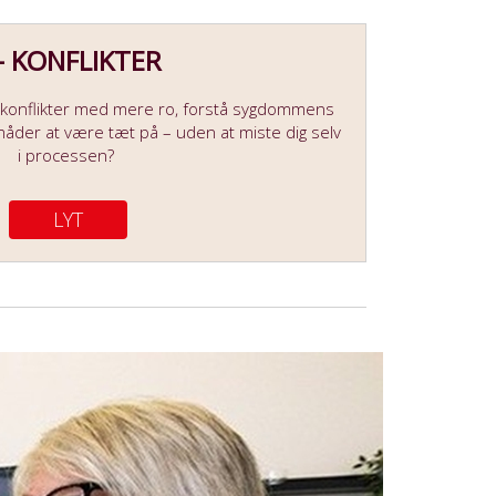
 - KONFLIKTER
konflikter med mere ro, forstå sygdommens
åder at være tæt på – uden at miste dig selv
i processen?
LYT