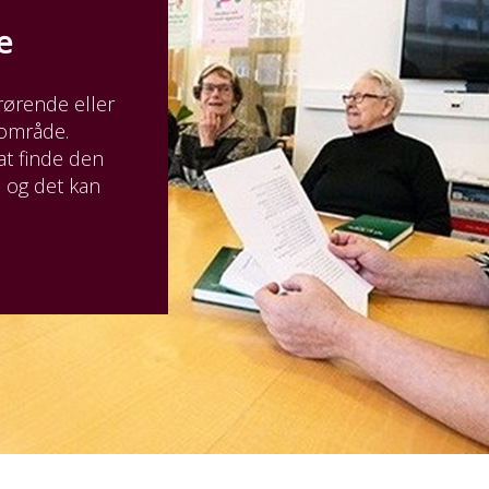
de
rørende eller
rområde.
at finde den
- og det kan