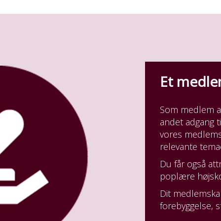
Et medl
Som medlem af 
andet adgang til
vores medlemsm
relevante tema
Du får også at
poplære højsko
Dit medlemskab 
forebyggelse, s