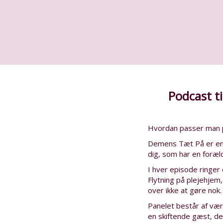
Podcast t
Hvordan passer man på
Demens Tæt På er en æ
dig, som har en for
I hver episode ringer
Flytning på plejehjem,
over ikke at gøre nok.
Panelet består af væ
en skiftende gæst, de