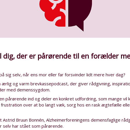
il dig, der er pårørende til en forælder 
 sig selv, når ens mor eller far forsvinder lidt mere hver dag?
rlig og varm brevkassepodcast, der giver rådgivning, inspiratio
ælder med demenssygdom.
 en pårørende ind og deler en konkret udfordring, som mange vil
 frustration over at bo langt væk, sorg hos en rask ægtefælle ell
rt Astrid Bruun Bonnén, Alzheimerforeningens demensfaglige råd
r selv har stået som pårørende.