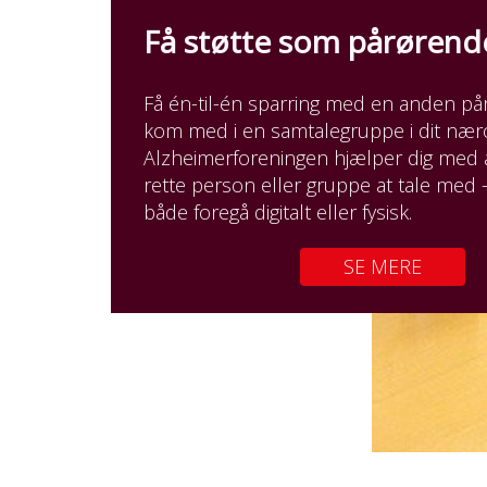
Få støtte som pårøren
Få én-til-én sparring med en anden på
kom med i en samtalegruppe i dit næ
Alzheimerforeningen hjælper dig med 
rette person eller gruppe at tale med 
både foregå digitalt eller fysisk.
SE MERE