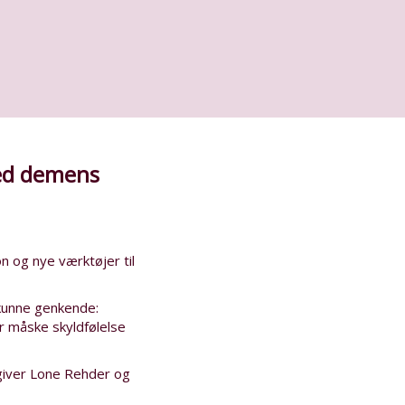
med demens
n og nye værktøjer til
 kunne genkende:
er måske skyldfølelse
giver Lone Rehder og