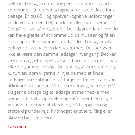
deltage. Ledsagere må dog gerne komme fra andre
kommuner. En demensdiagnose er ikke et krav for at
deltage. Er du 65+ og oplever kognitive udfordringer,
er du velkommen. Let, moderat eller svær demens?
Det går vi ikke så meget op i. Det afgørende er, om du
kan have glæde af at komme ud på museer og få en
kulturoplevelse sammen med andre. Ledsager Alle
deltagere skal have en ledsager med. Det behøver
ikke at være den samme ledsager hver gang. Det kan
være en ægtefælle, et voksent barn, en ven, en nabo
eller en gammel kollega. Det kan også være en frivillig
kulturven, som vi gerne vil hjælpe med at finde.
Ledsageren skal kunne stå for jeres fælles transport
til kulturinstitutionen. Vil du være frivillig kulturven? Vil
du gerne påtage dig at ledsage et menneske med
demens til kulturoplevelse og kaffe hver tredje uge?
Vi kan hjælpe med at klæde dig på til opgaven og
støtte dig undervejs, hvis noget er svært. Ring eller
skriv og hør nærmere.
Læs mere