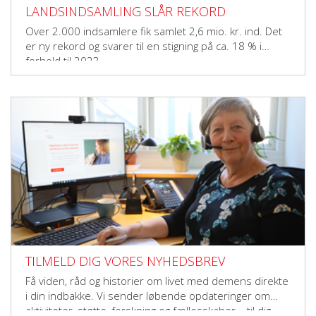
LANDSINDSAMLING SLÅR REKORD
Over 2.000 indsamlere fik samlet 2,6 mio. kr. ind. Det
er ny rekord og svarer til en stigning på ca. 18 % i
forhold til 2023.
TILMELD DIG VORES NYHEDSBREV
Få viden, råd og historier om livet med demens direkte
i din indbakke. Vi sender løbende opdateringer om
aktiviteter, støtte, forskning og fællesskaber – til dig,