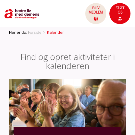
BLIV
STØT
MEDLEM
OS
Her er du:
Forside
>
Kalender
Find og opret aktiviteter i
kalenderen