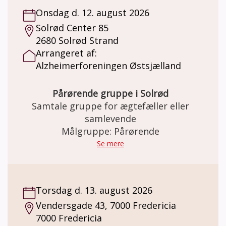
Vedligeholdende CST-grupper, der mødes
Onsdag d. 12. august 2026
henholdsvis tirsdage, onsdage og fredage i
Solrød Center 85
ulige uger. Deltagerne tilbydes et forløb i en
2680 Solrød Strand
lukket gruppe i et ½ år ad gangen.
Arrangeret af:
Vedligeholdende - CST sigter mod at
Alzheimerforeningen Østsjælland
vedligeholde og styrke deltagernes kognitive
og sociale færdigheder. Nøgleprincipper
som gælder for CST er engement, respekt,
Pårørende gruppe i Solrød
medinddragelse, morskab, relationer,
Samtale gruppe for ægtefæller eller
reminiscens, synspunkter og mening – frem
samlevende
for fakta m.m. Pris: Deltagelse på holdet er
Målgruppe: Pårørende
gratis. Der kan købes kaffe og the for kr. 20,-
Se mere
Ved interesse kontakt Demensfællesskabet
Lillebælt på 22 80 01 95 eller mail:
demensfaellesskabet.lillebaelt@fredericia.dk
Torsdag d. 13. august 2026
Vendersgade 43, 7000 Fredericia
7000 Fredericia