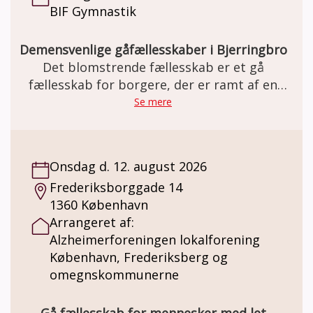
BIF Gymnastik
vedligeholde og styrke deltagernes kognitive
og sociale færdigheder. Nøgleprincipper
som gælder for CST er engement, respekt,
Demensvenlige gåfællesskaber i Bjerringbro
medinddragelse, morskab, relationer,
Det blomstrende fællesskab er et gå
reminiscens, synspunkter og mening – frem
fællesskab for borgere, der er ramt af en
for fakta m.m. Pris: Deltagelse på holdet er
demens sygdom, og deres
Se mere
gratis. Der kan købes kaffe og the for kr. 20,-
pårørende/ledsager
Ved interesse kontakt Demensfællesskabet
Lillebælt på 22 80 01 95 eller mail:
Onsdag d. 12. august 2026
demensfaellesskabet.lillebaelt@fredericia.dk
Frederiksborggade 14
1360 København
Arrangeret af:
Alzheimerforeningen lokalforening
København, Frederiksberg og
omegnskommunerne