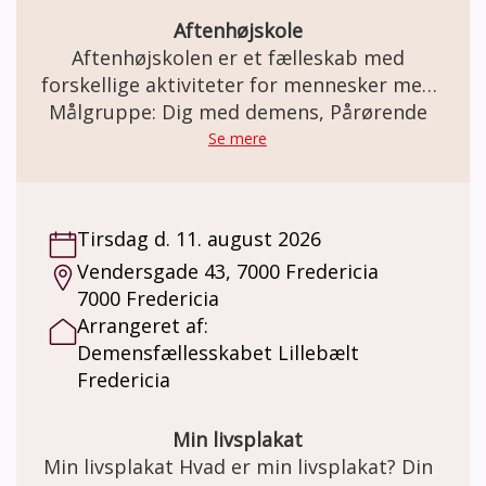
mange andre ting. Pris: Der betales for
materiale til eget forbrug. Der kan købes
Aftenhøjskole
kaffe og the for kr. 20,-. Minimum 4 og max 8
Aftenhøjskolen er et fælleskab med
deltagere.
forskellige aktiviteter for mennesker med
demens sammen med familie og venner.
Målgruppe: Dig med demens, Pårørende
Se mere
Tirsdag d. 11. august 2026
Vendersgade 43, 7000 Fredericia
7000 Fredericia
Arrangeret af:
Demensfællesskabet Lillebælt
Fredericia
Min livsplakat
Min livsplakat Hvad er min livsplakat? Din