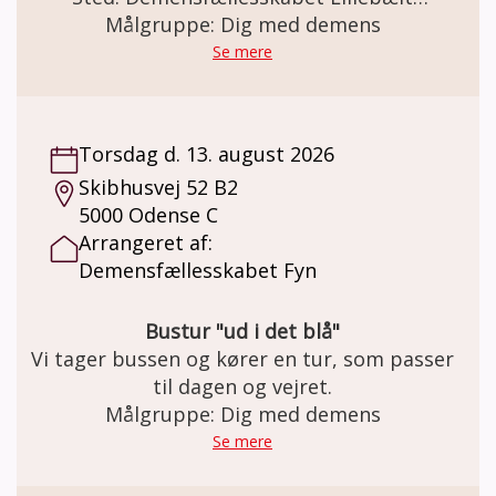
gratis. Der kan købes kaffe og the for kr. 20,-
Vendersgade 43, 7000 Fredericia Gåtur
Målgruppe: Dig med demens
Demensfællesskabet Lillebælt tilbyder, en
Se mere
gåtur til dig der har en demens sygdom. Har
du lyst til at komme ud og gå? Så har du
muligheden hver torsdag formiddag. I
Torsdag d. 13. august 2026
mødes i Demensfællesskabet og sammen
Skibhusvej 52 B2
finder I ud af, hvor langt I går og hvor turen
5000 Odense C
går hen. Der er mulighed for at slutte turen
Arrangeret af:
af med en kop kaffe og sødt. Vi slutter
Demensfællesskabet Fyn
senest kl. 12. Pris: Deltagelse er gratis. I
Demensfællesskabet kan der købes kaffe og
the pris kr. 20,-
Bustur "ud i det blå"
Vi tager bussen og kører en tur, som passer
til dagen og vejret.
Målgruppe: Dig med demens
Se mere