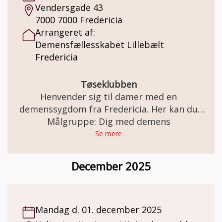
Vendersgade 43
7000 7000 Fredericia
Arrangeret af:
Demensfællesskabet Lillebælt
Fredericia
Tøseklubben
Henvender sig til damer med en
demenssygdom fra Fredericia. Her kan du
møde ligesindede og blive en del af et
Målgruppe: Dig med demens
fællesskab. Sammen planlægger vi, hvad der
Se mere
skal ske i tøseklubben. Det kunne for
eksempel være: spille spil, quizze, gå en tur i
December 2025
naturen, tage på cafebesøg, udflugter, på
biblioteket, bage, masser af hyggesnak og
meget andet.
Mandag d. 01. december 2025