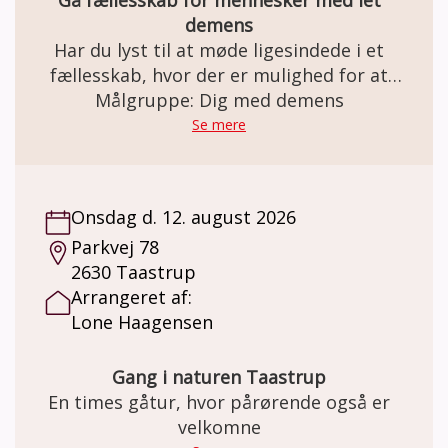
Gå fællesskab for mennesker med let
demens
Har du lyst til at møde ligesindede i et
fællesskab, hvor der er mulighed for at
skabe netværk, nye relationer – og måske
Målgruppe: Dig med demens
endda venskaber? Gåturene er med til at
Se mere
styrke livskvaliteten og bevare den mentale
sundhed og et godt fysisk helbred.
Onsdag d. 12. august 2026
Parkvej 78
2630 Taastrup
Arrangeret af:
Lone Haagensen
Gang i naturen Taastrup
En times gåtur, hvor pårørende også er
velkomne