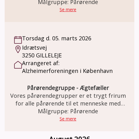
har en demenssygdom eller nedsat
Målgruppe: Pårørende
hukommelse. I Caféen er der mulighed for at
Se mere
møde andre pårørende og dele erfaringer og
oplevelser med hinanden.
Torsdag d. 05. marts 2026
Idrætsvej
3250 GILLELEJE
Arrangeret af:
Alzheimerforeningen i København
Pårørendegruppe - Ægtefæller
Vores pårørendegrupper er et trygt frirum
for alle pårørende til et menneske med
demens. Her er der plads til både de gode
Målgruppe: Pårørende
og de svære samtaler. Gruppen mødes en
Se mere
gang om måneden i 2 timer og forløber over
otte gange i alt. Gruppen faciliteres af en