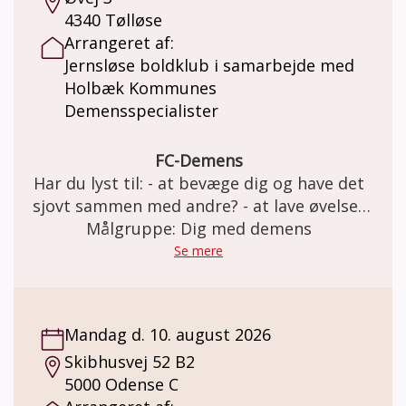
4340 Tølløse
Arrangeret af:
Jernsløse boldklub i samarbejde med
Holbæk Kommunes
Demensspecialister
FC-Demens
Har du lyst til: - at bevæge dig og have det
sjovt sammen med andre? - at lave øvelser
med og uden bold i et trygt fællesskab? Så
Målgruppe: Dig med demens
er FC Demens i Jernløse BK lige noget for
Se mere
dig. Vi har det sjovt på banen og slutter
træningen af med en god snak over en kop
kaffe. Holdet er for personer med
Mandag d. 10. august 2026
demenslignende symptomer og demens i
Skibhusvej 52 B2
tidligt stadie. Tag gerne din ven eller
5000 Odense C
pårørende med. Der tages hensyn til hver