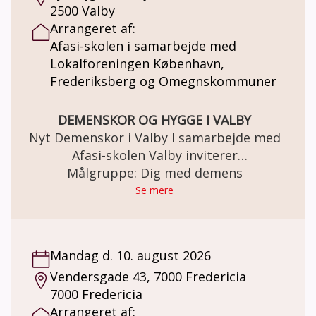
2500 Valby
Arrangeret af:
Afasi-skolen i samarbejde med
Lokalforeningen København,
Frederiksberg og Omegnskommuner
DEMENSKOR OG HYGGE I VALBY
Nyt Demenskor i Valby I samarbejde med
Afasi-skolen Valby inviterer
Alzheimerforeningens Lokalforening
Målgruppe: Dig med demens
København, Frederiksberg og
Se mere
Omegnskommuner til et nyt Demenskor
Sted: Afasi-skolen, Lyshøjgårdsvej 43, 2500
Valby Til mennesker med let til moderat
Mandag d. 10. august 2026
demens. Demenskoret mødes én gang
Vendersgade 43, 7000 Fredericia
ugentligt MANDAG 13-15. Vi synger kendte
7000 Fredericia
sange, arbejder med rytme og skaber
Arrangeret af:
fællesskab. Program: • Ca. 1 times korsang •