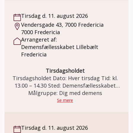
Tirsdag d. 11. august 2026
Vendersgade 43, 7000 Fredericia
7000 Fredericia
Arrangeret af:
Demensfællesskabet Lillebælt
Fredericia
Tirsdagsholdet
Tirsdagsholdet Dato: Hver tirsdag Tid: kl.
13.00 – 14.30 Sted: Demensfællesskabet
Lillebælt Vendersgade 43, 7000 Fredericia
Målgruppe: Dig med demens
Tirsdagsholdet I samarbejde med IDRÆT I
Se mere
DAGTIMERNE tilbyder Demensfællesskabet
Lillebælt tirsdagstræning. Formålet er at
give mennesker med hukommelsesbesvær
Tirsdag d. 11. august 2026
eller demens, muligheden for at dyrke