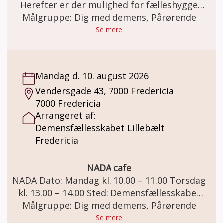
Herefter er der mulighed for fælleshygge
Målgruppe: Dig med demens, Pårørende
med en kop kaffe. Pårørende er meget
velkomne også. Tilbuddet henvender sig til
Se mere
borgere i Fredericia kommune.
Mandag d. 10. august 2026
Vendersgade 43, 7000 Fredericia
7000 Fredericia
Arrangeret af:
Demensfællesskabet Lillebælt
Fredericia
NADA cafe
NADA Dato: Mandag kl. 10.00 – 11.00 Torsdag
kl. 13.00 – 14.00 Sted: Demensfællesskabet
Lillebælt. Vendersgade 43, 7000 Fredericia.
Målgruppe: Dig med demens, Pårørende
Demensteamet tilbyder NADA til mennesker
Se mere