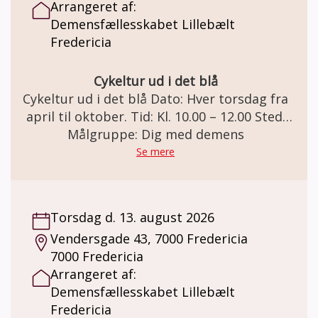
Arrangeret af:
Demensfællesskabet Lillebælt
Fredericia
Cykeltur ud i det blå
Cykeltur ud i det blå Dato: Hver torsdag fra
april til oktober. Tid: Kl. 10.00 – 12.00 Sted:
Du afhentes på hjemmeadressen og cykles
Målgruppe: Dig med demens
hjem igen. Cykeltur ud i det blå
Se mere
Demensfællesskabet Lillebælt tilbyder
cykelture ud i naturen for mennesker med
demens. Vi cykler fra april til og med
Torsdag d. 13. august 2026
oktober måned, når vejret tillader det. Det
Vendersgade 43, 7000 Fredericia
på en af vores duocykler, sammen med en af
7000 Fredericia
vores cykelpiloter. Her vil du få en guidet tur
Arrangeret af:
i lokalområdet med kaffe og sødt. Dyrk og
Demensfællesskabet Lillebælt
nyd naturen, sæt pris på al dens skønhed og
Fredericia
mulighed for udfoldelse. Naturen er god