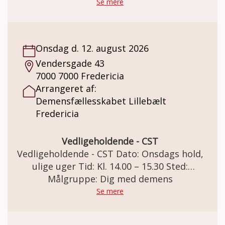
Se mere
Onsdag d. 12. august 2026
Vendersgade 43
7000 7000 Fredericia
Arrangeret af:
Demensfællesskabet Lillebælt
Fredericia
Vedligeholdende - CST
Vedligeholdende - CST Dato: Onsdags hold,
ulige uger Tid: Kl. 14.00 – 15.30 Sted:
Demensfællesskabet Lillebælt Vendersgade
Målgruppe: Dig med demens
43, 7000 Fredericia Vedligeholdende - CST
Se mere
Deltagere der har gennemført et CST-forløb.
Deltagerne bliver fordelt i de 3