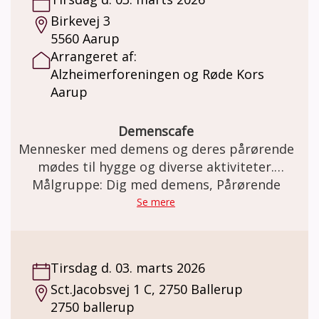
Birkevej 3
5560 Aarup
Arrangeret af:
Alzheimerforeningen og Røde Kors
Aarup
Demenscafe
Mennesker med demens og deres pårørende
mødes til hygge og diverse aktiviteter.
Målgruppe: Dig med demens, Pårørende
Pårørende har mulighed for at udveksle
erfaringer.
Se mere
Tirsdag d. 03. marts 2026
Sct.Jacobsvej 1 C, 2750 Ballerup
2750 ballerup