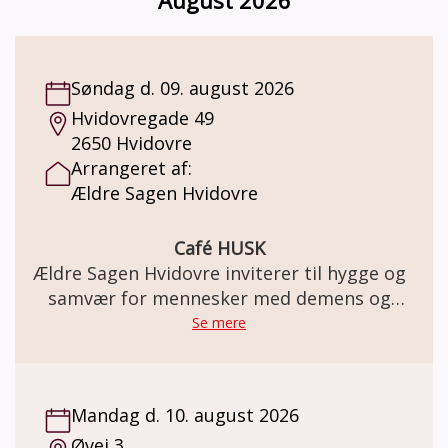
August 2026
gruppeleder, der er frivillig, men som har
været på kursus ved Alzheimerforeningen.
Du kan læse mere om gruppen og tilmelde
dig her:
Søndag d. 09. august 2026
https://www.alzheimer.dk/aktiviteter/paaroeren
Hvidovregade 49
trivsel/paaroerende/paaroerendegruppe/
2650 Hvidovre
Arrangeret af:
Ældre Sagen Hvidovre
Café HUSK
Ældre Sagen Hvidovre inviterer til hygge og
samvær for mennesker med demens og
deres pårørende
Se mere
Mandag d. 10. august 2026
Øvej 3