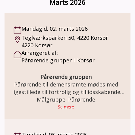
Marts 2026
gruppeleder, der er frivillig, men som har
været på kursus ved Alzheimerforeningen.
Du kan læse mere om gruppen og tilmelde
dig her:
Mandag d. 02. marts 2026
https://www.alzheimer.dk/aktiviteter/paaroeren
Teglværksparken 50, 4220 Korsør
trivsel/paaroerende/paaroerendegruppe/
4220 Korsør
Arrangeret af:
Pårørende gruppen i Korsør
Pårørende gruppen
Pårørende til demensramte mødes med
ligestillede til fortrolig og tillidsskabende
samtale om processen i demens forløbet.
Målgruppe: Pårørende
Før og efter døden.
Se mere
Tirsdag d. 03. marts 2026