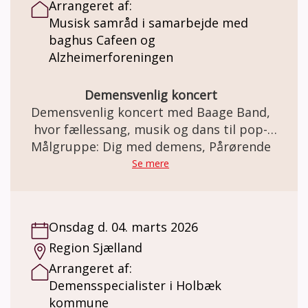
Arrangeret af:
Musisk samråd i samarbejde med
baghus Cafeen og
Alzheimerforeningen
Demensvenlig koncert
Demensvenlig koncert med Baage Band,
hvor fællessang, musik og dans til pop-
Målgruppe: Dig med demens, Pårørende
evergreens vil skabe en hyggelig
eftermiddag. Bandets sangerinde har
Se mere
erfaring med med mennesker med demens,
Hun vil sammen med bandet skabe et frirum
med musik og sang for demensramte og
Onsdag d. 04. marts 2026
deres pårørende. Koncerten giver mulighed
Region Sjælland
for at danse og bevæge sig.
Arrangeret af:
Demensspecialister i Holbæk
kommune