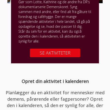
Gør som Lotte, Kathrine og de andre fra DR's
dokumentarserie Demenskoret. Syng
sammen med andre, eller find alt fra gåture til
foredrag og caféhygge. Der er mange
spændende aktiviteter i hele landet, så gå på
opdagelse og se, hvad der passer til dig.
Står du selv for en aktivitet, kan du også
oprette den i kalenderen, så aktiviteten er
synlig for alle.
SE AKTIVITETER
Opret din aktivitet i kalenderen
Planlægger du en aktivitet for mennesker med
demens, pårørende eller fagpersoner? Opret
den i kalenderen, så den er synlig for alle, der