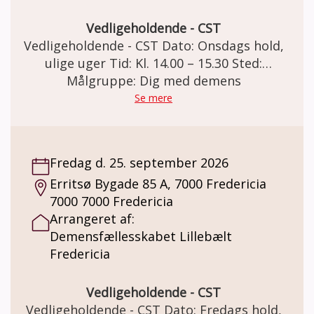
gruppe i et ½ år ad gangen. Pris: Deltagelse
på holdet er gratis. Der kan købes kaffe og
Vedligeholdende - CST
the for kr. 20,-
Vedligeholdende - CST Dato: Onsdags hold,
ulige uger Tid: Kl. 14.00 – 15.30 Sted:
Demensfællesskabet Lillebælt Vendersgade
Målgruppe: Dig med demens
43, 7000 Fredericia Vedligeholdende - CST
Se mere
Deltagere der har gennemført et CST-forløb.
Deltagerne bliver fordelt i de 3
Vedligeholdende CST-grupper, der mødes
Fredag d. 25. september 2026
henholdsvis tirsdage, onsdage og fredage i
Erritsø Bygade 85 A, 7000 Fredericia
ulige uger. Deltagerne tilbydes et forløb i en
7000 7000 Fredericia
lukket gruppe i et ½ år ad gangen.
Arrangeret af:
Vedligeholdende - CST sigter mod at
Demensfællesskabet Lillebælt
vedligeholde og styrke deltagernes kognitive
Fredericia
og sociale færdigheder. Nøgleprincipper
som gælder for CST er engement, respekt,
medinddragelse, morskab, relationer,
Vedligeholdende - CST
reminiscens, synspunkter og mening – frem
Vedligeholdende - CST Dato: Fredags hold,