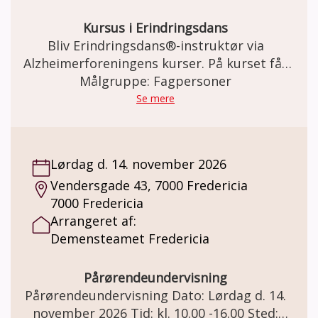
Deltagerne tilbydes et forløb i en lukket
gruppe i et ½ år ad gangen. Pris: Deltagelse
Kursus i Erindringsdans
på holdet er gratis. Der kan købes kaffe og
Bliv Erindringsdans®-instruktør via
the for kr. 20,-
Alzheimerforeningens kurser. På kurset får
du indgående kendskab til teorien bag
Målgruppe: Fagpersoner
Erindringsdans®-konceptet.
Se mere
Lørdag d. 14. november 2026
Vendersgade 43, 7000 Fredericia
7000 Fredericia
Arrangeret af:
Demensteamet Fredericia
Pårørendeundervisning
Pårørendeundervisning Dato: Lørdag d. 14.
november 2026 Tid: kl. 10.00 -16.00 Sted: