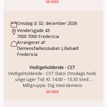
43, 7000 Fredericia. Teknologibiblioteket
Se mere
Demensfællesskabet Lillebælt har et
teknologibibliotek, Her kan du få råd og
vejledning om demensvenlige teknologiske
Onsdag d. 02. december 2026
løsninger. Se de udstillede hjælpemidler,
Vendersgade 43
som kan bruges i en hverdag, hvor man har
7000 7000 Fredericia
demens inde på livet. Vi har også mulighed
Arrangeret af:
for at sende et katalog med beskrivelser af
Demensfællesskabet Lillebælt
vores udstillede hjælpemidler. Pris: Dette
Fredericia
tilbud er gratis, og er for alle, der har
interesse for demens.
Vedligeholdende - CST
Vedligeholdende - CST Dato: Onsdags hold,
ulige uger Tid: Kl. 14.00 – 15.30 Sted:
Demensfællesskabet Lillebælt Vendersgade
Målgruppe: Dig med demens
43, 7000 Fredericia Vedligeholdende - CST
Se mere
Deltagere der har gennemført et CST-forløb.
Deltagerne bliver fordelt i de 3