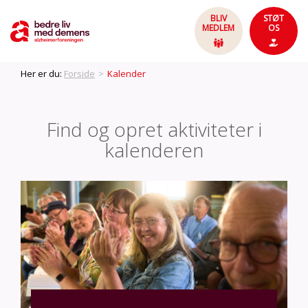
BLIV
STØT
MEDLEM
OS
Her er du:
Forside
>
Kalender
Find og opret aktiviteter i
kalenderen