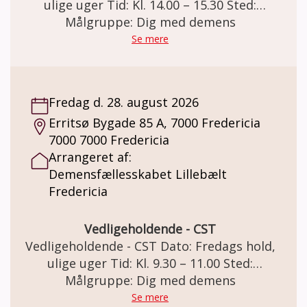
ulige uger Tid: Kl. 14.00 – 15.30 Sted:
Demensfællesskabet Lillebælt Vendersgade
Målgruppe: Dig med demens
43, 7000 Fredericia Vedligeholdende - CST
Se mere
Deltagere der har gennemført et CST-forløb.
Deltagerne bliver fordelt i de 3
Vedligeholdende CST-grupper, der mødes
Fredag d. 28. august 2026
henholdsvis tirsdage, onsdage og fredage i
Erritsø Bygade 85 A, 7000 Fredericia
ulige uger. Deltagerne tilbydes et forløb i en
7000 7000 Fredericia
lukket gruppe i et ½ år ad gangen.
Arrangeret af:
Vedligeholdende - CST sigter mod at
Demensfællesskabet Lillebælt
vedligeholde og styrke deltagernes kognitive
Fredericia
og sociale færdigheder. Nøgleprincipper
som gælder for CST er engement, respekt,
medinddragelse, morskab, relationer,
Vedligeholdende - CST
reminiscens, synspunkter og mening – frem
Vedligeholdende - CST Dato: Fredags hold,
for fakta m.m. Pris: Deltagelse på holdet er
ulige uger Tid: Kl. 9.30 – 11.00 Sted:
gratis. Der kan købes kaffe og the for kr. 20,-
Demensfællesskabet Lillebælt Annekset
Målgruppe: Dig med demens
Ved interesse kontakt Demensfællesskabet
Erritsø Bygade 85 A Erritsø, 7000 Fredericia
Se mere