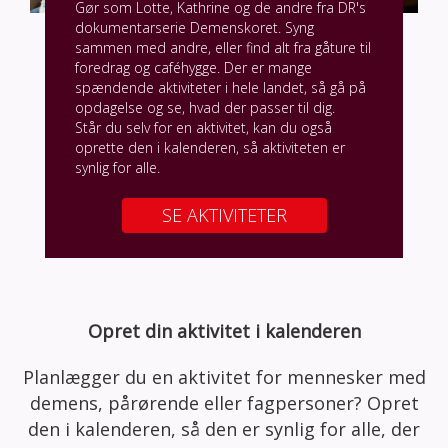
Gør som Lotte, Kathrine og de andre fra DR's
dokumentarserie Demenskoret. Syng
sammen med andre, eller find alt fra gåture til
foredrag og caféhygge. Der er mange
spændende aktiviteter i hele landet, så gå på
opdagelse og se, hvad der passer til dig.
Står du selv for en aktivitet, kan du også
oprette den i kalenderen, så aktiviteten er
synlig for alle.
SE AKTIVITETER
Opret din aktivitet i kalenderen
Planlægger du en aktivitet for mennesker med
demens, pårørende eller fagpersoner? Opret
den i kalenderen, så den er synlig for alle, der