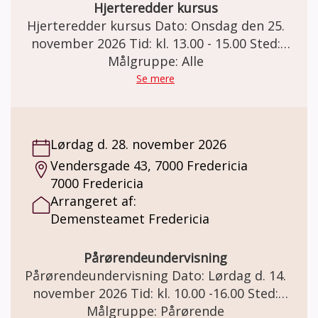
på holdet er gratis. Der kan købes kaffe og
Hjerteredder kursus
the for kr. 20,-
Hjerteredder kursus Dato: Onsdag den 25.
november 2026 Tid: kl. 13.00 - 15.00 Sted:
Demensfællesskabet Lillebælt Vendersgade
Målgruppe: Alle
43. 7000 Fredericia Hjerteredderkursus
Se mere
Kurset er for mennesker med demens,
pårørende og frivillige. Lær at træde til hvis
du oplever en person i nærheden af dig får
Lørdag d. 28. november 2026
hjertestop. Du får introduktion til
Vendersgade 43, 7000 Fredericia
genoplivning, dvs. give hjertemassage,
7000 Fredericia
kunstig åndedræt og brug af hjertestarter.
Arrangeret af:
Hjerteredderkursuset gør dig klar til at
Demensteamet Fredericia
handle ved hjertestop – uanset om du er
vidne til et hjertestop på arbejdet, på
gaden, i foreningen eller derhjemme. Det
Pårørendeundervisning
tager kun 30 minutter at få viden om hvad,
Pårørendeundervisning Dato: Lørdag d. 14.
du skal gøre. Viden giver tryghed og
november 2026 Tid: kl. 10.00 -16.00 Sted:
handlekraft, når det gælder, og du er klar til
Seniorhuset Klaverstuen på 1. sal
Målgruppe: Pårørende