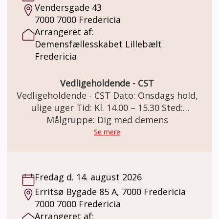
Vendersgade 43
7000 7000 Fredericia
Arrangeret af:
Demensfællesskabet Lillebælt
Fredericia
Vedligeholdende - CST
Vedligeholdende - CST Dato: Onsdags hold,
ulige uger Tid: Kl. 14.00 – 15.30 Sted:
Demensfællesskabet Lillebælt Vendersgade
Målgruppe: Dig med demens
43, 7000 Fredericia Vedligeholdende - CST
Se mere
Deltagere der har gennemført et CST-forløb.
Deltagerne bliver fordelt i de 3
Vedligeholdende CST-grupper, der mødes
Fredag d. 14. august 2026
henholdsvis tirsdage, onsdage og fredage i
Erritsø Bygade 85 A, 7000 Fredericia
ulige uger. Deltagerne tilbydes et forløb i en
7000 7000 Fredericia
lukket gruppe i et ½ år ad gangen.
Arrangeret af:
Vedligeholdende - CST sigter mod at