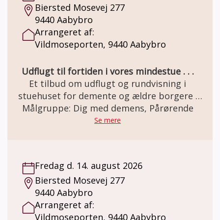
Biersted Mosevej 277
9440 Aabybro
Arrangeret af:
Vildmoseporten, 9440 Aabybro
Udflugt til fortiden i vores mindestue . . .
Et tilbud om udflugt og rundvisning i
stuehuset for demente og ældre borgere .
Den gamle staldgård er totalrenoveret og
Målgruppe: Dig med demens, Pårørende
indrettet som besøgs- og oplevelsescenter.
Se mere
Her er miljøet i en let genkendelig 50èr stil.
Et miljø som mange ældre netop har minder
om. Besøg og forplejning er GRATIS grundet
Fredag d. 14. august 2026
MELSEN Fonden.
Biersted Mosevej 277
9440 Aabybro
Arrangeret af:
Vildmoseporten, 9440 Aabybro