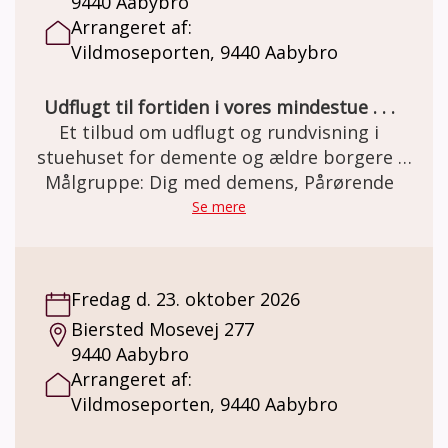
9440 Aabybro
Arrangeret af:
Vildmoseporten, 9440 Aabybro
Udflugt til fortiden i vores mindestue . . .
Et tilbud om udflugt og rundvisning i
stuehuset for demente og ældre borgere .
Den gamle staldgård er totalrenoveret og
Målgruppe: Dig med demens, Pårørende
indrettet som besøgs- og oplevelsescenter.
Se mere
Her er miljøet i en let genkendelig 50èr stil.
Et miljø som mange ældre netop har minder
om. Besøg og forplejning er GRATIS grundet
Fredag d. 23. oktober 2026
MELSEN Fonden.
Biersted Mosevej 277
9440 Aabybro
Arrangeret af:
Vildmoseporten, 9440 Aabybro