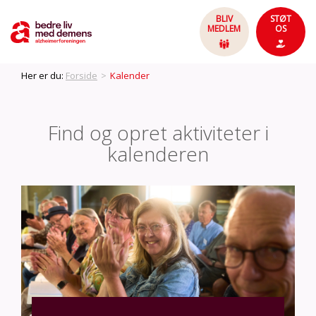
BLIV
STØT
MEDLEM
OS
Her er du:
Forside
>
Kalender
Find og opret aktiviteter i
kalenderen