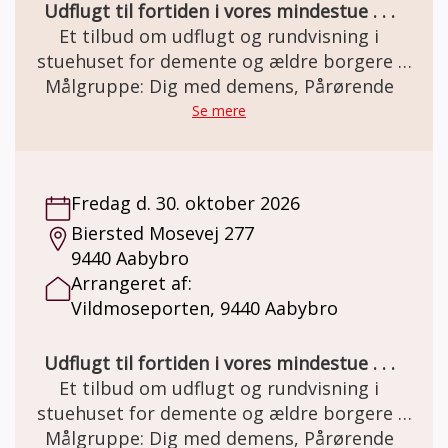
Udflugt til fortiden i vores mindestue . . .
Et tilbud om udflugt og rundvisning i
stuehuset for demente og ældre borgere .
Den gamle staldgård er totalrenoveret og
Målgruppe: Dig med demens, Pårørende
indrettet som besøgs- og oplevelsescenter.
Se mere
Her er miljøet i en let genkendelig 50èr stil.
Et miljø som mange ældre netop har minder
om. Besøg og forplejning er GRATIS grundet
Fredag d. 30. oktober 2026
MELSEN Fonden.
Biersted Mosevej 277
9440 Aabybro
Arrangeret af:
Vildmoseporten, 9440 Aabybro
Udflugt til fortiden i vores mindestue . . .
Et tilbud om udflugt og rundvisning i
stuehuset for demente og ældre borgere .
Den gamle staldgård er totalrenoveret og
Målgruppe: Dig med demens, Pårørende