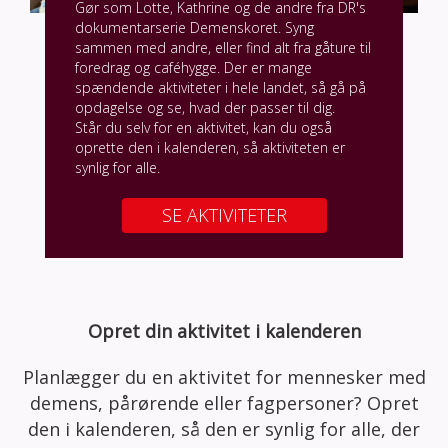
Gør som Lotte, Kathrine og de andre fra DR's
dokumentarserie Demenskoret. Syng
sammen med andre, eller find alt fra gåture til
foredrag og caféhygge. Der er mange
spændende aktiviteter i hele landet, så gå på
opdagelse og se, hvad der passer til dig.
Står du selv for en aktivitet, kan du også
oprette den i kalenderen, så aktiviteten er
synlig for alle.
SE AKTIVITETER
Opret din aktivitet i kalenderen
Planlægger du en aktivitet for mennesker med
demens, pårørende eller fagpersoner? Opret
den i kalenderen, så den er synlig for alle, der