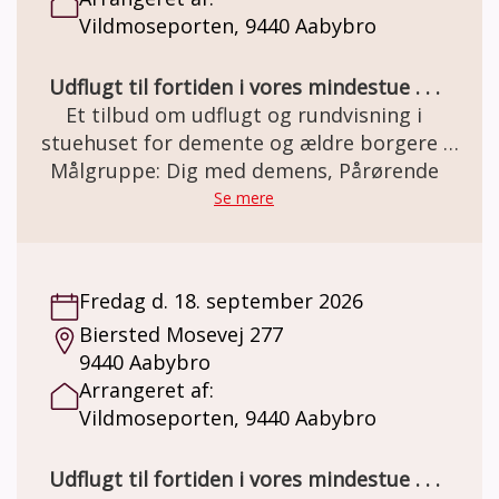
Vildmoseporten, 9440 Aabybro
Udflugt til fortiden i vores mindestue . . .
Et tilbud om udflugt og rundvisning i
stuehuset for demente og ældre borgere .
Den gamle staldgård er totalrenoveret og
Målgruppe: Dig med demens, Pårørende
indrettet som besøgs- og oplevelsescenter.
Se mere
Her er miljøet i en let genkendelig 50èr stil.
Et miljø som mange ældre netop har minder
om. Besøg og forplejning er GRATIS grundet
Fredag d. 18. september 2026
MELSEN Fonden.
Biersted Mosevej 277
9440 Aabybro
Arrangeret af:
Vildmoseporten, 9440 Aabybro
Udflugt til fortiden i vores mindestue . . .