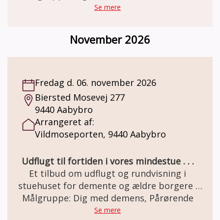
indrettet som besøgs- og oplevelsescenter.
Se mere
Her er miljøet i en let genkendelig 50èr stil.
Et miljø som mange ældre netop har minder
November 2026
om. Besøg og forplejning er GRATIS grundet
MELSEN Fonden.
Fredag d. 06. november 2026
Biersted Mosevej 277
9440 Aabybro
Arrangeret af:
Vildmoseporten, 9440 Aabybro
Udflugt til fortiden i vores mindestue . . .
Et tilbud om udflugt og rundvisning i
stuehuset for demente og ældre borgere .
Den gamle staldgård er totalrenoveret og
Målgruppe: Dig med demens, Pårørende
indrettet som besøgs- og oplevelsescenter.
Se mere