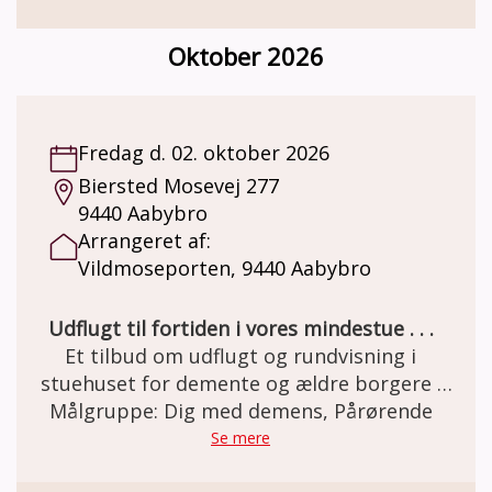
Her er miljøet i en let genkendelig 50èr stil.
Et miljø som mange ældre netop har minder
Oktober 2026
om. Besøg og forplejning er GRATIS grundet
MELSEN Fonden.
Fredag d. 02. oktober 2026
Biersted Mosevej 277
9440 Aabybro
Arrangeret af:
Vildmoseporten, 9440 Aabybro
Udflugt til fortiden i vores mindestue . . .
Et tilbud om udflugt og rundvisning i
stuehuset for demente og ældre borgere .
Den gamle staldgård er totalrenoveret og
Målgruppe: Dig med demens, Pårørende
indrettet som besøgs- og oplevelsescenter.
Se mere
Her er miljøet i en let genkendelig 50èr stil.