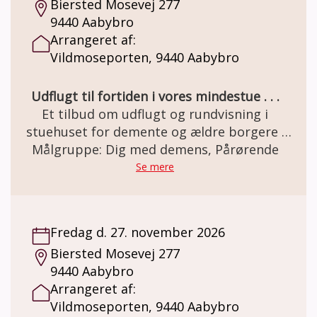
Biersted Mosevej 277
9440 Aabybro
Arrangeret af:
Vildmoseporten, 9440 Aabybro
Udflugt til fortiden i vores mindestue . . .
Et tilbud om udflugt og rundvisning i
stuehuset for demente og ældre borgere .
Den gamle staldgård er totalrenoveret og
Målgruppe: Dig med demens, Pårørende
indrettet som besøgs- og oplevelsescenter.
Se mere
Her er miljøet i en let genkendelig 50èr stil.
Et miljø som mange ældre netop har minder
om. Besøg og forplejning er GRATIS grundet
Fredag d. 27. november 2026
MELSEN Fonden.
Biersted Mosevej 277
9440 Aabybro
Arrangeret af:
Vildmoseporten, 9440 Aabybro