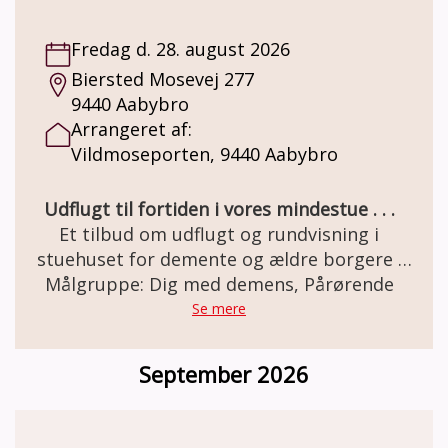
Et miljø som mange ældre netop har minder
om. Besøg og forplejning er GRATIS grundet
Fredag d. 28. august 2026
MELSEN Fonden.
Biersted Mosevej 277
9440 Aabybro
Arrangeret af:
Vildmoseporten, 9440 Aabybro
Udflugt til fortiden i vores mindestue . . .
Et tilbud om udflugt og rundvisning i
stuehuset for demente og ældre borgere .
Den gamle staldgård er totalrenoveret og
Målgruppe: Dig med demens, Pårørende
indrettet som besøgs- og oplevelsescenter.
Se mere
Her er miljøet i en let genkendelig 50èr stil.
Et miljø som mange ældre netop har minder
September 2026
om. Besøg og forplejning er GRATIS grundet
MELSEN Fonden.