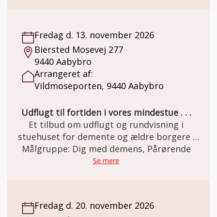
Her er miljøet i en let genkendelig 50èr stil.
Et miljø som mange ældre netop har minder
om. Besøg og forplejning er GRATIS grundet
Fredag d. 13. november 2026
MELSEN Fonden.
Biersted Mosevej 277
9440 Aabybro
Arrangeret af:
Vildmoseporten, 9440 Aabybro
Udflugt til fortiden i vores mindestue . . .
Et tilbud om udflugt og rundvisning i
stuehuset for demente og ældre borgere .
Den gamle staldgård er totalrenoveret og
Målgruppe: Dig med demens, Pårørende
indrettet som besøgs- og oplevelsescenter.
Se mere
Her er miljøet i en let genkendelig 50èr stil.
Et miljø som mange ældre netop har minder
om. Besøg og forplejning er GRATIS grundet
Fredag d. 20. november 2026
MELSEN Fonden.