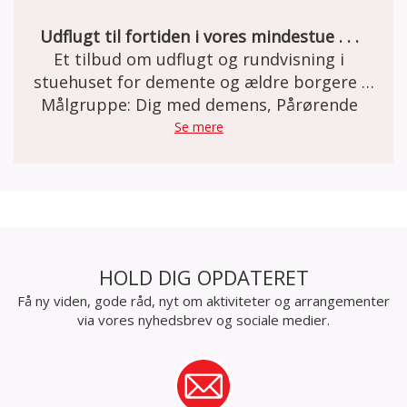
Udflugt til fortiden i vores mindestue . . .
Et tilbud om udflugt og rundvisning i
stuehuset for demente og ældre borgere .
Den gamle staldgård er totalrenoveret og
Målgruppe: Dig med demens, Pårørende
indrettet som besøgs- og oplevelsescenter.
Se mere
Her er miljøet i en let genkendelig 50èr stil.
Et miljø som mange ældre netop har minder
om. Besøg og forplejning er GRATIS grundet
MELSEN Fonden.
HOLD DIG OPDATERET
Få ny viden, gode råd, nyt om aktiviteter og arrangementer
via vores nyhedsbrev og sociale medier.