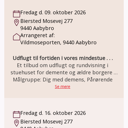
Et miljø som mange ældre netop har minder
om. Besøg og forplejning er GRATIS grundet
Fredag d. 09. oktober 2026
MELSEN Fonden.
Biersted Mosevej 277
9440 Aabybro
Arrangeret af:
Vildmoseporten, 9440 Aabybro
Udflugt til fortiden i vores mindestue . . .
Et tilbud om udflugt og rundvisning i
stuehuset for demente og ældre borgere .
Den gamle staldgård er totalrenoveret og
Målgruppe: Dig med demens, Pårørende
indrettet som besøgs- og oplevelsescenter.
Se mere
Her er miljøet i en let genkendelig 50èr stil.
Et miljø som mange ældre netop har minder
om. Besøg og forplejning er GRATIS grundet
Fredag d. 16. oktober 2026
MELSEN Fonden.
Biersted Mosevej 277