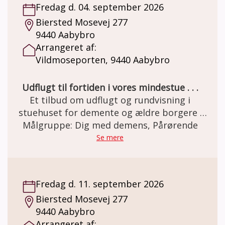
Fredag d. 04. september 2026
Biersted Mosevej 277
9440 Aabybro
Arrangeret af:
Vildmoseporten, 9440 Aabybro
Udflugt til fortiden i vores mindestue . . .
Et tilbud om udflugt og rundvisning i
stuehuset for demente og ældre borgere .
Den gamle staldgård er totalrenoveret og
Målgruppe: Dig med demens, Pårørende
indrettet som besøgs- og oplevelsescenter.
Se mere
Her er miljøet i en let genkendelig 50èr stil.
Et miljø som mange ældre netop har minder
om. Besøg og forplejning er GRATIS grundet
Fredag d. 11. september 2026
MELSEN Fonden.
Biersted Mosevej 277
9440 Aabybro
Arrangeret af: