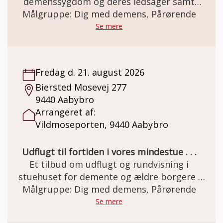
demenssygdom og deres ledsager samt
tidligere pårørende. Der kan købes Kaffe og
Målgruppe: Dig med demens, Pårørende
kringle i cafeen i haven Ved tilmelding
Se mere
betales 90kr, for indgangsbillet. Kaffe ad
libitum og den berømte lækre kringle koster
75 kr
Fredag d. 21. august 2026
Biersted Mosevej 277
9440 Aabybro
Arrangeret af:
Vildmoseporten, 9440 Aabybro
Udflugt til fortiden i vores mindestue . . .
Et tilbud om udflugt og rundvisning i
stuehuset for demente og ældre borgere .
Den gamle staldgård er totalrenoveret og
Målgruppe: Dig med demens, Pårørende
indrettet som besøgs- og oplevelsescenter.
Se mere
Her er miljøet i en let genkendelig 50èr stil.