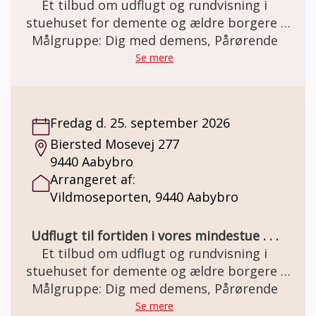
Et tilbud om udflugt og rundvisning i
stuehuset for demente og ældre borgere .
Den gamle staldgård er totalrenoveret og
Målgruppe: Dig med demens, Pårørende
indrettet som besøgs- og oplevelsescenter.
Se mere
Her er miljøet i en let genkendelig 50èr stil.
Et miljø som mange ældre netop har minder
om. Besøg og forplejning er GRATIS grundet
Fredag d. 25. september 2026
MELSEN Fonden.
Biersted Mosevej 277
9440 Aabybro
Arrangeret af:
Vildmoseporten, 9440 Aabybro
Udflugt til fortiden i vores mindestue . . .
Et tilbud om udflugt og rundvisning i
stuehuset for demente og ældre borgere .
Den gamle staldgård er totalrenoveret og
Målgruppe: Dig med demens, Pårørende
indrettet som besøgs- og oplevelsescenter.
Se mere