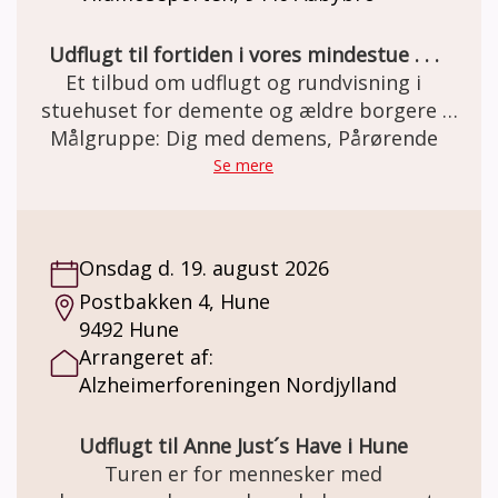
Udflugt til fortiden i vores mindestue . . .
Et tilbud om udflugt og rundvisning i
stuehuset for demente og ældre borgere .
Den gamle staldgård er totalrenoveret og
Målgruppe: Dig med demens, Pårørende
indrettet som besøgs- og oplevelsescenter.
Se mere
Her er miljøet i en let genkendelig 50èr stil.
Et miljø som mange ældre netop har minder
om. Besøg og forplejning er GRATIS grundet
Onsdag d. 19. august 2026
MELSEN Fonden.
Postbakken 4, Hune
9492 Hune
Arrangeret af:
Alzheimerforeningen Nordjylland
Udflugt til Anne Just´s Have i Hune
Turen er for mennesker med