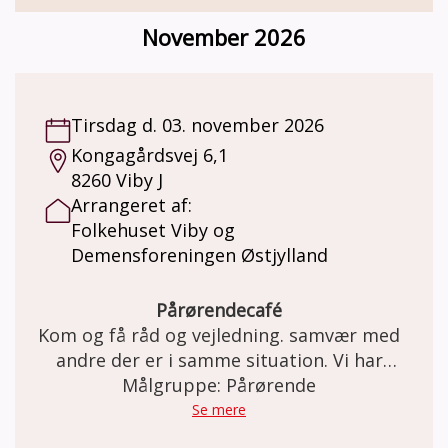
November 2026
Tirsdag d. 03. november 2026
Kongagårdsvej 6,1
8260 Viby J
Arrangeret af:
Folkehuset Viby og
Demensforeningen Østjylland
Pårørendecafé
Kom og få råd og vejledning. samvær med
andre der er i samme situation. Vi har
kaffe/te med en bolle til.
Målgruppe: Pårørende
Se mere