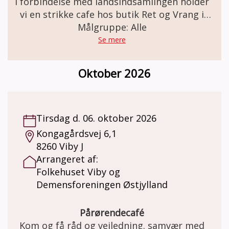
I forbindelse med landsindsamlingen holder
vi en strikke cafe hos butik Ret og Vrang i
Holstebro. Vi hygger med håndarbejde, kaffe
Målgruppe: Alle
, kage og snak. Der vil også være mulighed
Se mere
for køb af garn m.m.
Oktober 2026
Tirsdag d. 06. oktober 2026
Kongagårdsvej 6,1
8260 Viby J
Arrangeret af:
Folkehuset Viby og
Demensforeningen Østjylland
Pårørendecafé
Kom og få råd og vejledning. samvær med