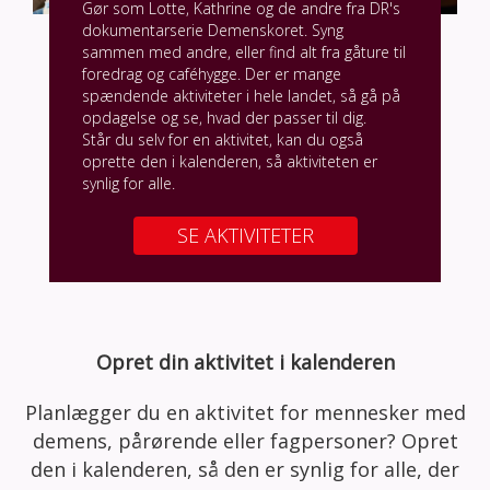
Gør som Lotte, Kathrine og de andre fra DR's
dokumentarserie Demenskoret. Syng
sammen med andre, eller find alt fra gåture til
foredrag og caféhygge. Der er mange
spændende aktiviteter i hele landet, så gå på
opdagelse og se, hvad der passer til dig.
Står du selv for en aktivitet, kan du også
oprette den i kalenderen, så aktiviteten er
synlig for alle.
SE AKTIVITETER
Opret din aktivitet i kalenderen
Planlægger du en aktivitet for mennesker med
demens, pårørende eller fagpersoner? Opret
den i kalenderen, så den er synlig for alle, der