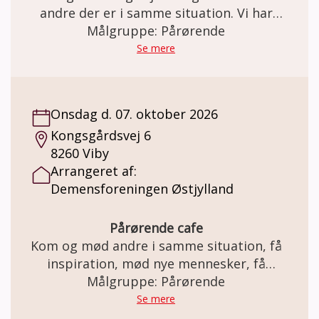
andre der er i samme situation. Vi har
kaffe/te med en bolle til.
Målgruppe: Pårørende
Se mere
Onsdag d. 07. oktober 2026
Kongsgårdsvej 6
8260 Viby
Arrangeret af:
Demensforeningen Østjylland
Pårørende cafe
Kom og mød andre i samme situation, få
inspiration, mød nye mennesker, få
Målgruppe: Pårørende
rådgivning.
Se mere