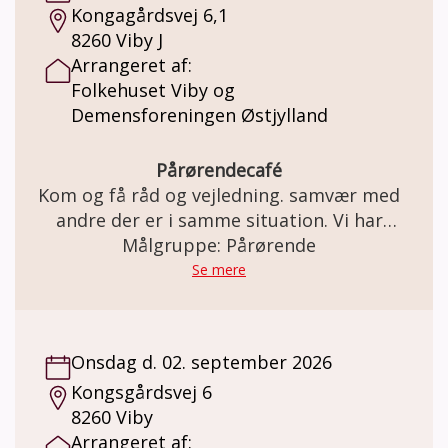
Kongagårdsvej 6,1
8260 Viby J
Arrangeret af:
Folkehuset Viby og
Demensforeningen Østjylland
Pårørendecafé
Kom og få råd og vejledning. samvær med
andre der er i samme situation. Vi har
kaffe/te med en bolle til.
Målgruppe: Pårørende
Se mere
Onsdag d. 02. september 2026
Kongsgårdsvej 6
8260 Viby
Arrangeret af: