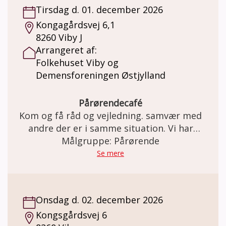
Tirsdag d. 01. december 2026
Kongagårdsvej 6,1
8260 Viby J
Arrangeret af:
Folkehuset Viby og
Demensforeningen Østjylland
Pårørendecafé
Kom og få råd og vejledning. samvær med
andre der er i samme situation. Vi har
kaffe/te med en bolle til.
Målgruppe: Pårørende
Se mere
Onsdag d. 02. december 2026
Kongsgårdsvej 6