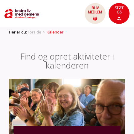
BLIV
STØT
MEDLEM
OS
Her er du:
Forside
>
Kalender
Find og opret aktiviteter i
kalenderen