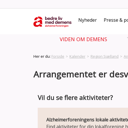
Nyheder
Presse & po
VIDEN OM DEMENS
Her er du:
Forside
>
Kalender
>
Region Sjælland
>
Ar
Arrangementet er desvæ
Vil du se flere aktiviteter?
Alzheimerforeningens lokale aktivitet
Find aktiviteter for din lokalforening h