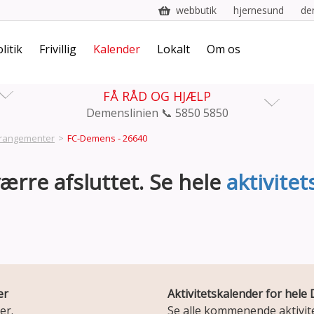
webbutik
hjernesund
de
litik
Frivillig
Kalender
Lokalt
Om os
FÅ RÅD OG HJÆLP
Demenslinien 📞 5850 5850
rangementer
>
FC-Demens - 26640
rre afsluttet. Se hele
aktivite
er
Aktivitetskalender for hel
er.
Se alle kommenende aktivite