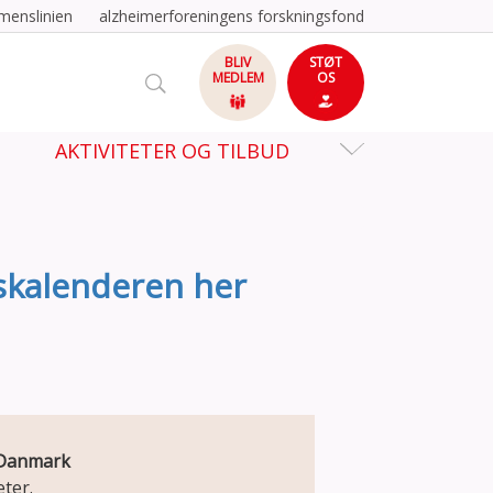
menslinien
alzheimerforeningens forskningsfond
BLIV
STØT
MEDLEM
OS
AKTIVITETER OG TILBUD
tskalenderen her
e Danmark
ter.