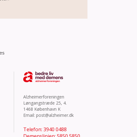
res
Alzheimerforeningen
Løngangstræde 25, 4.
1468 København K
Email:
post@alzheimer.dk
Telefon: 3940 0488
Demenslinien: 5850 5850