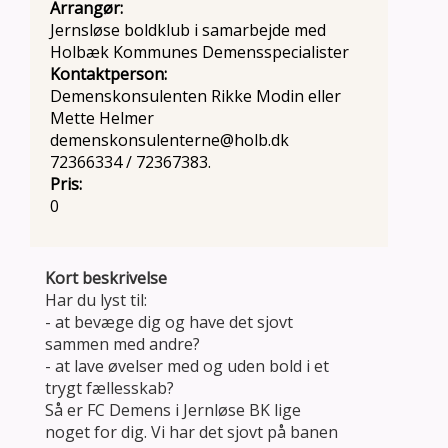
Arrangør:
Jernsløse boldklub i samarbejde med
Holbæk Kommunes Demensspecialister
Kontaktperson:
Demenskonsulenten Rikke Modin eller
Mette Helmer
demenskonsulenterne@holb.dk
72366334 / 72367383.
Pris:
0
Kort beskrivelse
Har du lyst til:
- at bevæge dig og have det sjovt
sammen med andre?
- at lave øvelser med og uden bold i et
trygt fællesskab?
Så er FC Demens i Jernløse BK lige
noget for dig. Vi har det sjovt på banen