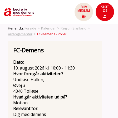
BLIV
STØT
MEDLEM
OS
Her er du:
Forside
>
Kalender
>
Region Sjælland
>
Arrangementer
>
FC-Demens - 26640
FC-Demens
Dato:
10. august 2026 kl. 10:00 - 11:30
Hvor foregår aktiviteten?
Undløse Hallen,
Øvej 3
4340 Tølløse
Hvad går aktiviteten ud på?
Motion
Relevant for:
Dig med demens