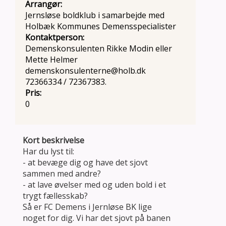
Arrangør:
Jernsløse boldklub i samarbejde med
Holbæk Kommunes Demensspecialister
Kontaktperson:
Demenskonsulenten Rikke Modin eller
Mette Helmer
demenskonsulenterne@holb.dk
72366334 / 72367383.
Pris:
0
Kort beskrivelse
Har du lyst til:
- at bevæge dig og have det sjovt
sammen med andre?
- at lave øvelser med og uden bold i et
trygt fællesskab?
Så er FC Demens i Jernløse BK lige
noget for dig. Vi har det sjovt på banen