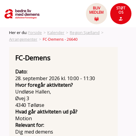
BLIV
STØT
MEDLEM
OS
Her er du:
Forside
>
Kalender
>
Region Sjælland
>
Arrangementer
>
FC-Demens - 26640
FC-Demens
Dato:
28. september 2026 kl. 10:00 - 11:30
Hvor foregår aktiviteten?
Undløse Hallen,
Øvej 3
4340 Tølløse
Hvad går aktiviteten ud på?
Motion
Relevant for:
Dig med demens