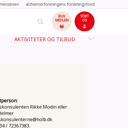
menslinien
alzheimerforeningens forskningsfond
BLIV
STØT
MEDLEM
OS
AKTIVITETER OG TILBUD
tperson:
konsulenten Rikke Modin eller
Helmer
konsulenterne@holb.dk
34 / 72367383.