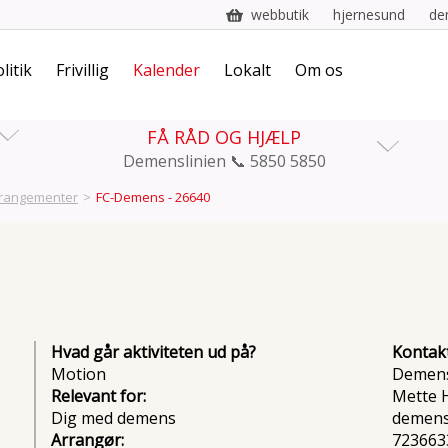
webbutik
hjernesund
de
litik
Frivillig
Kalender
Lokalt
Om os
FÅ RÅD OG HJÆLP
Demenslinien 📞 5850 5850
rangementer
>
FC-Demens - 26640
Hvad går aktiviteten ud på?
Kontak
Motion
Demens
Relevant for:
Mette 
Dig med demens
demens
Arrangør:
723663