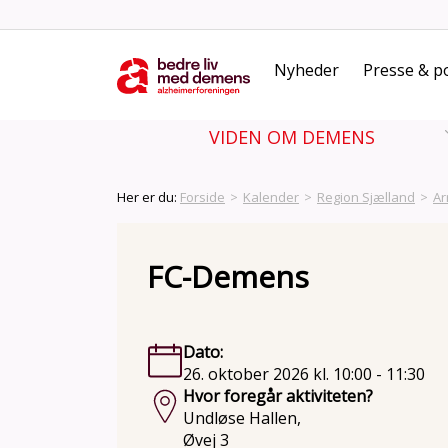
Nyheder
Presse & po
VIDEN OM DEMENS
Her er du:
Forside
>
Kalender
>
Region Sjælland
>
Ar
FC-Demens
Dato:
26. oktober 2026 kl. 10:00 - 11:30
Hvor foregår aktiviteten?
Undløse Hallen,
Øvej 3