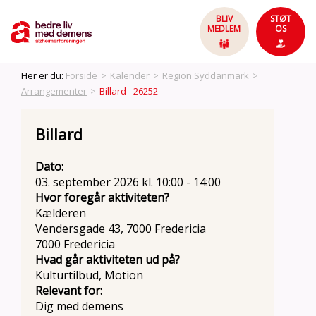
BLIV
STØT
MEDLEM
OS
Her er du:
Forside
>
Kalender
>
Region Syddanmark
>
Arrangementer
>
Billard - 26252
Billard
Dato:
03. september 2026 kl. 10:00 - 14:00
Hvor foregår aktiviteten?
Kælderen
Vendersgade 43, 7000 Fredericia
7000 Fredericia
Hvad går aktiviteten ud på?
Kulturtilbud, Motion
Relevant for:
Dig med demens