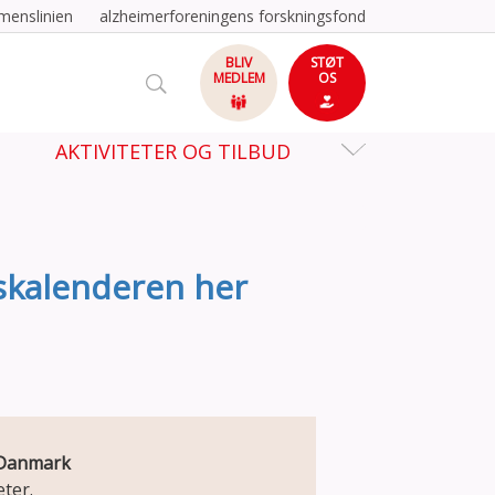
menslinien
alzheimerforeningens forskningsfond
BLIV
STØT
MEDLEM
OS
AKTIVITETER OG TILBUD
tskalenderen her
e Danmark
ter.