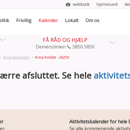
webbutik
hjernesund
de
litik
Frivillig
Kalender
Lokalt
Om os
FÅ RÅD OG HJÆLP
Demenslinien 📞 5850 5850
>
Arrangementer
>
Krea-holdet - 26250
rre afsluttet. Se hele
aktivite
er
Aktivitetskalender for hel
er.
Se alle kommenende aktivite