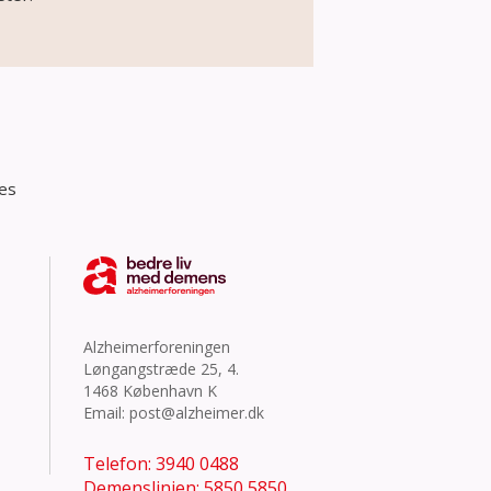
res
Alzheimerforeningen
Løngangstræde 25, 4.
1468 København K
Email:
post@alzheimer.dk
Telefon: 3940 0488
Demenslinien: 5850 5850