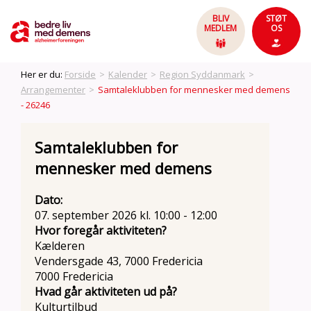
BLIV
STØT
MEDLEM
OS
Her er du:
Forside
>
Kalender
>
Region Syddanmark
>
Arrangementer
>
Samtaleklubben for mennesker med demens
- 26246
Samtaleklubben for
mennesker med demens
Dato:
07. september 2026 kl. 10:00 - 12:00
Hvor foregår aktiviteten?
Kælderen
Vendersgade 43, 7000 Fredericia
7000 Fredericia
Hvad går aktiviteten ud på?
Kulturtilbud