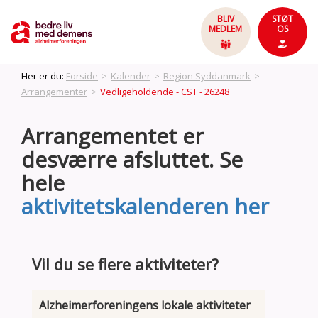
BLIV
STØT
MEDLEM
OS
Her er du:
Forside
>
Kalender
>
Region Syddanmark
>
Arrangementer
>
Vedligeholdende - CST - 26248
Arrangementet er
desværre afsluttet. Se
hele
aktivitetskalenderen her
Vil du se flere aktiviteter?
Alzheimerforeningens lokale aktiviteter