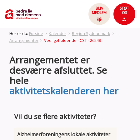
BLIV
STØT
MEDLEM
OS
Her er du:
Forside
>
Kalender
>
Region Syddanmark
>
Arrangementer
>
Vedligeholdende - CST - 26248
Arrangementet er
desværre afsluttet. Se
hele
aktivitetskalenderen her
Vil du se flere aktiviteter?
Alzheimerforeningens lokale aktiviteter