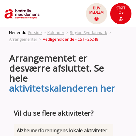
BLIV
STØT
MEDLEM
OS
Her er du:
Forside
>
Kalender
>
Region Syddanmark
>
Arrangementer
>
Vedligeholdende - CST - 26248
Arrangementet er
desværre afsluttet. Se
hele
aktivitetskalenderen her
Vil du se flere aktiviteter?
Alzheimerforeningens lokale aktiviteter