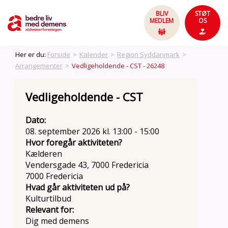
BLIV
STØT
MEDLEM
OS
Her er du:
Forside
>
Kalender
>
Region Syddanmark
>
Arrangementer
>
Vedligeholdende - CST - 26248
Vedligeholdende - CST
Dato:
08. september 2026 kl. 13:00 - 15:00
Hvor foregår aktiviteten?
Kælderen
Vendersgade 43, 7000 Fredericia
7000 Fredericia
Hvad går aktiviteten ud på?
Kulturtilbud
Relevant for:
Dig med demens