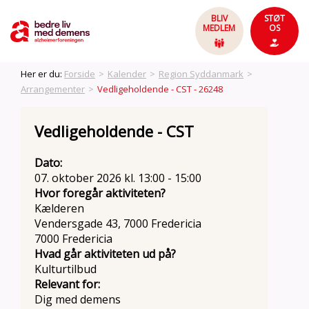
BLIV
STØT
MEDLEM
OS
Her er du:
Forside
>
Kalender
>
Region Syddanmark
>
Arrangementer
>
Vedligeholdende - CST - 26248
Vedligeholdende - CST
Dato:
07. oktober 2026 kl. 13:00 - 15:00
Hvor foregår aktiviteten?
Kælderen
Vendersgade 43, 7000 Fredericia
7000 Fredericia
Hvad går aktiviteten ud på?
Kulturtilbud
Relevant for:
Dig med demens