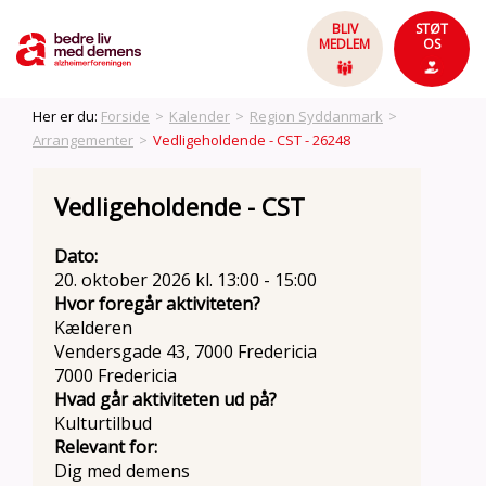
BLIV
STØT
MEDLEM
OS
Her er du:
Forside
>
Kalender
>
Region Syddanmark
>
Arrangementer
>
Vedligeholdende - CST - 26248
Vedligeholdende - CST
Dato:
20. oktober 2026 kl. 13:00 - 15:00
Hvor foregår aktiviteten?
Kælderen
Vendersgade 43, 7000 Fredericia
7000 Fredericia
Hvad går aktiviteten ud på?
Kulturtilbud
Relevant for:
Dig med demens