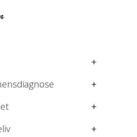
ng.
+
+
demensdiagnose
+
tet
+
eliv