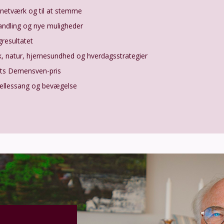
l netværk og til at stemme
ndling og nye muligheder
gresultatet
 natur, hjernesundhed og hverdagsstrategier
ets Demensven-pris
ællessang og bevægelse