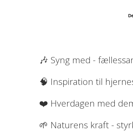
De
🎶 Syng med - fællessa
🧠 Inspiration til hjer
❤️ Hverdagen med deme
🌱 Naturens kraft - sty