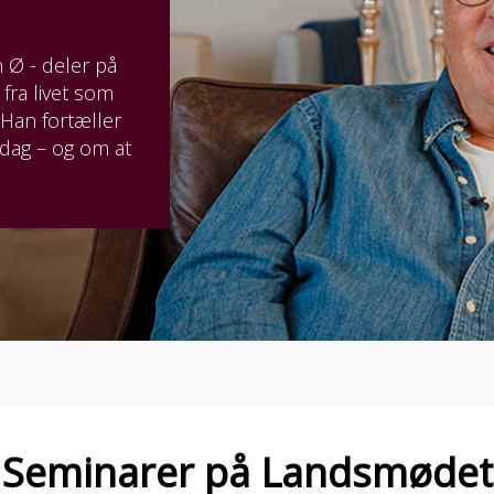
 Ø - deler på
fra livet som
Han fortæller
rdag – og om at
Seminarer på Landsmødet