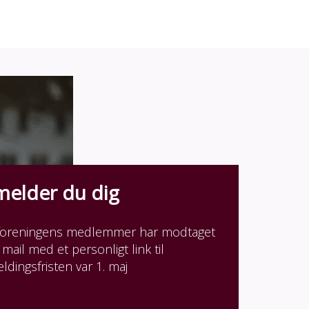
melder du dig
rforeningens medlemmer har modtaget
 mail med et personligt link til
eldingsfristen var 1. maj