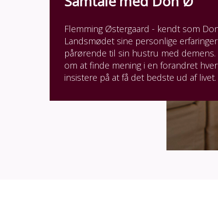
Samtale med Don Ø
Flemming Østergaard - kendt som Don
Landsmødet sine personlige erfaringer 
pårørende til sin hustru med demens. 
om at finde mening i en forandret hve
insistere på at få det bedste ud af livet.