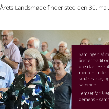
Årets Landsmøde finder sted den 30. maj
Samlingen af m
året er traditi
dag i fællessk
med en fælless
små
snakke, og
sammen.
Temaet for åre
demens - samme