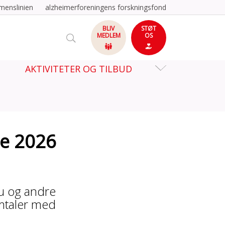
menslinien
alzheimerforeningens forskningsfond
BLIV
STØT
MEDLEM
OS
AKTIVITETER OG TILBUD
e 2026
u og andre
mtaler med