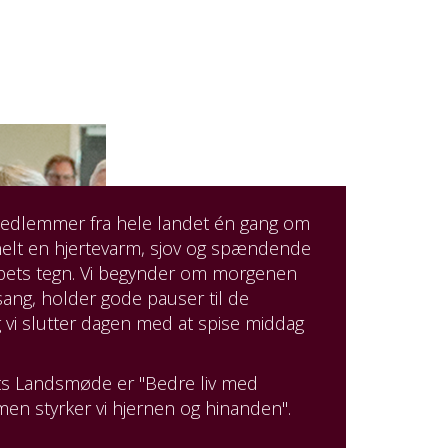
.
edlemmer fra hele landet én gang om
onelt en hjertevarm, sjov og spændende
abets tegn. Vi begynder om morgenen
ang, holder gode pauser til de
 vi slutter dagen med at spise middag
ts Landsmøde er "Bedre liv med
n styrker vi hjernen og hinanden".