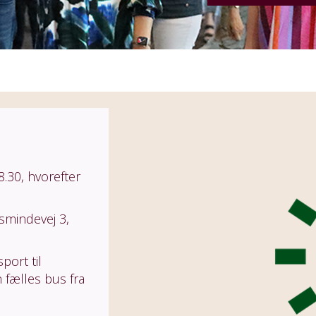
8.30, hvorefter
smindevej 3,
port til
 fælles bus fra