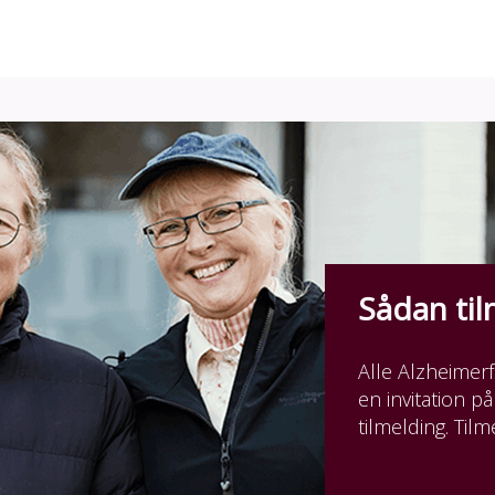
Sådan til
Alle Alzheime
en invitation på
tilmelding. Tilm