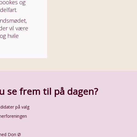
 bookes og
elfart.
Landsmødet,
der vil være
og hvile
 se frem til på dagen?
didater på valg
imerforeningen
 med Don Ø