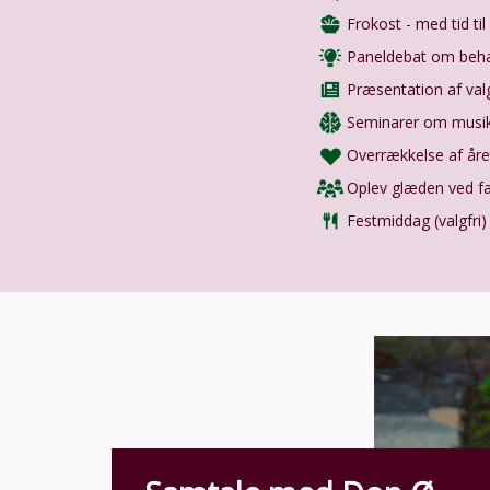
Frokost - med tid ti
Paneldebat om beha
Præsentation af val
Seminarer om musik,
Overrækkelse af år
Oplev glæden ved f
Festmiddag (valgfri)