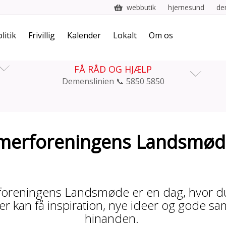
webbutik
hjernesund
de
litik
Frivillig
Kalender
Lokalt
Om os
FÅ RÅD OG HJÆLP
Demenslinien 📞 5850 5850
imerforeningens Landsmød
foreningens Landsmøde er en dag, hvor d
 kan få inspiration, nye ideer og gode sa
hinanden.