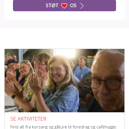
STØT
OS
SE AKTIVITETER
Find alt fra korsang og gåture til foredrag og caféhygge.