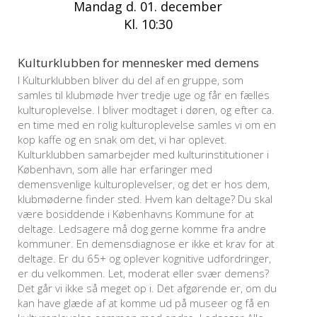
Mandag d. 01. december
Kl. 10:30
Kulturklubben for mennesker med demens
I Kulturklubben bliver du del af en gruppe, som
samles til klubmøde hver tredje uge og får en fælles
kulturoplevelse. I bliver modtaget i døren, og efter ca.
en time med en rolig kulturoplevelse samles vi om en
kop kaffe og en snak om det, vi har oplevet.
Kulturklubben samarbejder med kulturinstitutioner i
København, som alle har erfaringer med
demensvenlige kulturoplevelser, og det er hos dem,
klubmøderne finder sted. Hvem kan deltage? Du skal
være bosiddende i Københavns Kommune for at
deltage. Ledsagere må dog gerne komme fra andre
kommuner. En demensdiagnose er ikke et krav for at
deltage. Er du 65+ og oplever kognitive udfordringer,
er du velkommen. Let, moderat eller svær demens?
Det går vi ikke så meget op i. Det afgørende er, om du
kan have glæde af at komme ud på museer og få en