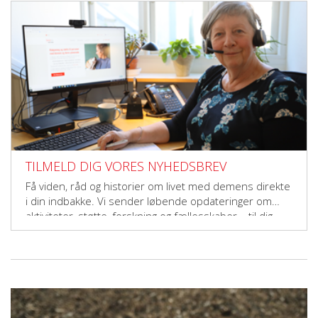
TILMELD DIG VORES NYHEDSBREV
Få viden, råd og historier om livet med demens direkte
i din indbakke. Vi sender løbende opdateringer om
aktiviteter, støtte, forskning og fællesskaber – til dig,
der vil gøre en forskel.