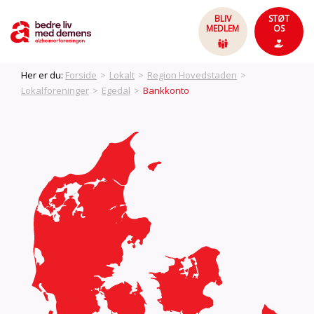
BLIV
STØT
MEDLEM
OS
Her er du:
Forside
>
Lokalt
>
Region Hovedstaden
>
Lokalforeninger
>
Egedal
>
Bankkonto