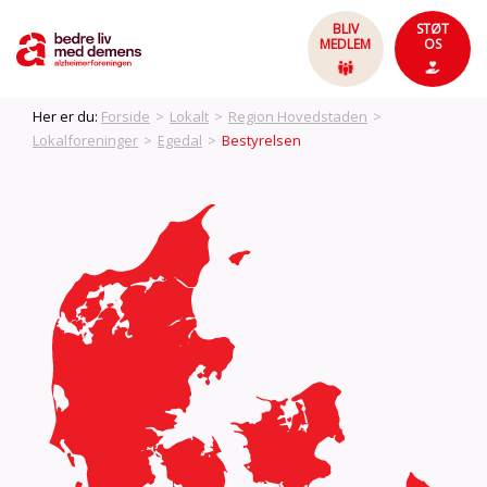
BLIV
STØT
MEDLEM
OS
Her er du:
Forside
>
Lokalt
>
Region Hovedstaden
>
Lokalforeninger
>
Egedal
>
Bestyrelsen