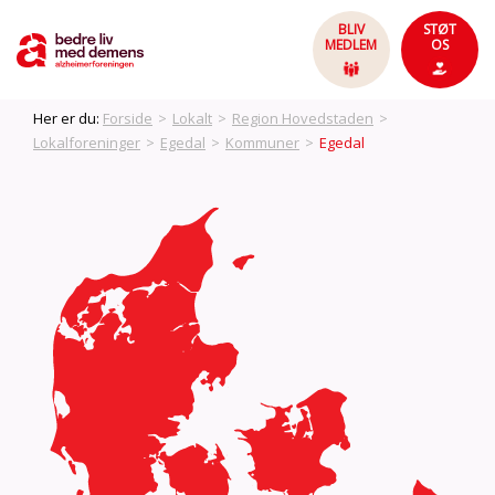
BLIV
STØT
MEDLEM
OS
Her er du:
Forside
>
Lokalt
>
Region Hovedstaden
>
Lokalforeninger
>
Egedal
>
Kommuner
>
Egedal