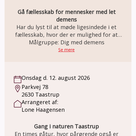
Gå fællesskab for mennesker med let
demens
Har du lyst til at møde ligesindede i et
fællesskab, hvor der er mulighed for at
skabe netværk, nye relationer – og måske
Målgruppe: Dig med demens
endda venskaber? Gåturene er med til at
Se mere
styrke livskvaliteten og bevare den mentale
sundhed og et godt fysisk helbred.
Onsdag d. 12. august 2026
Parkvej 78
2630 Taastrup
Arrangeret af:
Lone Haagensen
Gang i naturen Taastrup
En times gåtur, hvor pårørende også er