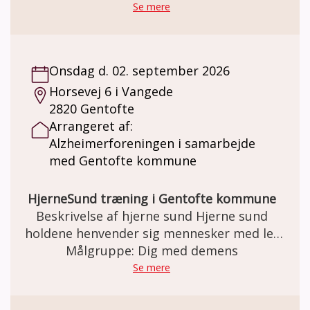
Se mere
Onsdag d. 02. september 2026
Horsevej 6 i Vangede
2820 Gentofte
Arrangeret af:
Alzheimerforeningen i samarbejde
med Gentofte kommune
HjerneSund træning i Gentofte kommune
Beskrivelse af hjerne sund Hjerne sund
holdene henvender sig mennesker med let
til moderat demens og fortrinsvis til dem
Målgruppe: Dig med demens
over 60år. I Gentofte har vi nu holdt
Se mere
Hjernesund hold siden september 2025. Et
forløb strækker sig over et forårs- og et