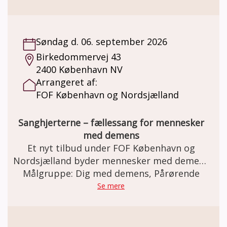
Søndag d. 06. september 2026
Birkedommervej 43
2400 København NV
Arrangeret af:
FOF København og Nordsjælland
Sanghjerterne – fællessang for mennesker
med demens
Et nyt tilbud under FOF København og
Nordsjælland byder mennesker med demens
Målgruppe: Dig med demens, Pårørende
velkommen i et trygt og inkluderende
sangfællesskab. Her er fokus på glæden ved
Se mere
at synge sammen og på at skabe hyggelige
og positive oplevelser gennem musikken.
Pårørende og hjælpere er en vigtig del af