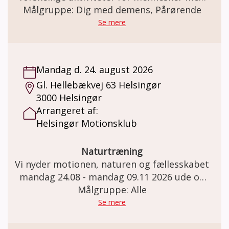
demens sammen med familie og venner.
Målgruppe: Dig med demens, Pårørende
Se mere
Mandag d. 24. august 2026
Gl. Hellebækvej 63 Helsingør
3000 Helsingør
Arrangeret af:
Helsingør Motionsklub
Naturtræning
Vi nyder motionen, naturen og fællesskabet
mandag 24.08 - mandag 09.11 2026 ude og
omkring Teglstrup Hegn. Mødested:
Målgruppe: Alle
Helsingør hallen Gl. Hellebækvej 63 i
Se mere
Helsingør