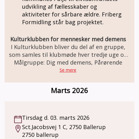
udvikling af fællesskaber og
aktiviteter for sårbare ældre. Friberg
Formidling står bag projektet.
Kulturklubben for mennesker med demens
I Kulturklubben bliver du del af en gruppe,
som samles til klubmøde hver tredje uge og
Målgruppe: Dig med demens, Pårørende
får en fælles kulturoplevelse. I bliver
modtaget i døren, og efter ca. en time med
Se mere
en rolig kulturoplevelse samles vi om en kop
kaffe og en snak om det, vi har oplevet.
Marts 2026
Kulturklubben samarbejder med
kulturinstitutioner i København, som alle
har erfaringer med demensvenlige
kulturoplevelser, og det er hos dem,
Tirsdag d. 03. marts 2026
klubmøderne finder sted. Hvem kan deltage?
Sct.Jacobsvej 1 C, 2750 Ballerup
Du skal være bosiddende i Københavns
2750 ballerup