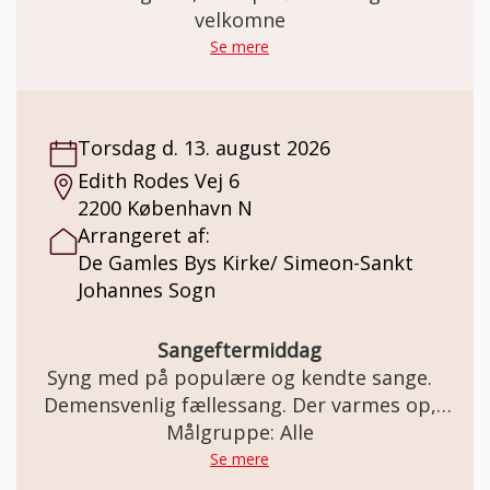
velkomne
Se mere
Torsdag d. 13. august 2026
Edith Rodes Vej 6
2200 København N
Arrangeret af:
De Gamles Bys Kirke/ Simeon-Sankt
Johannes Sogn
Sangeftermiddag
Syng med på populære og kendte sange.
Demensvenlig fællessang. Der varmes op,
inden vi synger (om årstiderne, glæder,
Målgruppe: Alle
sorger, naturen, og meget mere i selskab)
Se mere
med musikterapeut og organist Hugo