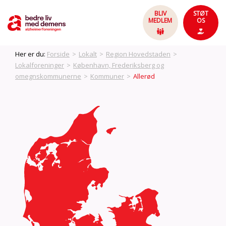
BLIV
STØT
MEDLEM
OS
Her er du:
Forside
>
Lokalt
>
Region Hovedstaden
>
Lokalforeninger
>
København, Frederiksberg og
omegnskommunerne
>
Kommuner
>
Allerød