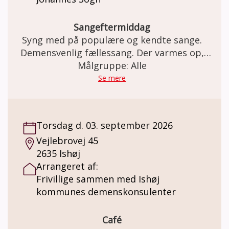
til nye deltagere. Mænds Mødesteder
Sydhavn for pårørende mødes hver onsdag
kl. 16-18. Da vi nogle gange tager på
Sangeftermiddag
udflugter er det en god idé at ringe til en af
Syng med på populære og kendte sange.
kontaktpersonerne, inden du dukker op som
Demensvenlig fællessang. Der varmes op,
ny, så du er sikker på, om vi er der.
inden vi synger (om årstiderne, glæder,
Målgruppe: Alle
Mødestedet holder til hos Ajax København,
sorger, naturen, og meget mere i selskab)
Se mere
Enghavevej 90, 2450 København SV.
med musikterapeut og organist Hugo
Jensen.
Torsdag d. 03. september 2026
Vejlebrovej 45
2635 Ishøj
Arrangeret af:
Frivillige sammen med Ishøj
kommunes demenskonsulenter
Café