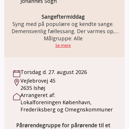
Johannes Sogn
Sangeftermiddag
Syng med på populære og kendte sange.
Demensvenlig fællessang. Der varmes op,
inden vi synger (om årstiderne, glæder,
Målgruppe: Alle
sorger, naturen, og meget mere i selskab)
Se mere
med musikterapeut og organist Hugo
Jensen.
Torsdag d. 27. august 2026
Vejlebrovej 45
2635 Ishøj
Arrangeret af:
Lokalforeningen København,
Frederiksberg og Omegnskommuner
Pårørendegruppe for pårørende til et