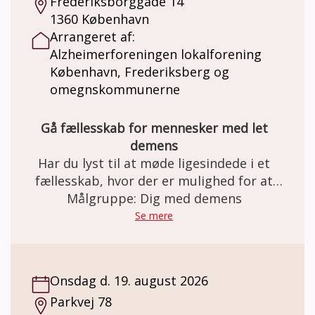
Frederiksborggade 14
1360 København
Arrangeret af:
Alzheimerforeningen lokalforening
København, Frederiksberg og
omegnskommunerne
Gå fællesskab for mennesker med let
demens
Har du lyst til at møde ligesindede i et
fællesskab, hvor der er mulighed for at
skabe netværk, nye relationer – og måske
Målgruppe: Dig med demens
endda venskaber? Gåturene er med til at
Se mere
styrke livskvaliteten og bevare den mentale
sundhed og et godt fysisk helbred.
Onsdag d. 19. august 2026
Parkvej 78