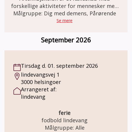
forskellige aktiviteter for mennesker med
demens sammen med familie og venner.
Målgruppe: Dig med demens, Pårørende
Se mere
September 2026
Tirsdag d. 01. september 2026
lindevangsvej 1
3000 helsingoer
Arrangeret af:
lindevang
ferie
fodbold lindevang
Målgruppe: Alle