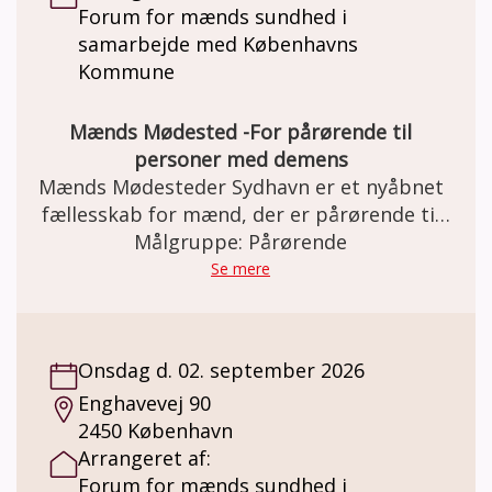
Forum for mænds sundhed i
tovholder Helle Christensen på mail
samarbejde med Københavns
hc5a@get2net.dk Vi glæder os til at se dig
Kommune
Mænds Mødested -For pårørende til
personer med demens
Mænds Mødesteder Sydhavn er et nyåbnet
fællesskab for mænd, der er pårørende til
en person med demens. Det nye fællesskab
Målgruppe: Pårørende
er et uforpligtende frirum, hvor mænd kan
Se mere
mødes skulder ved skulder om aktiviteter,
samtaler og fællesskab. Aktiviteterne
beslutter mændene i fællesskab og kan være
Onsdag d. 02. september 2026
alt fra foredrag og udflugter til madlavning,
Enghavevej 90
kortspil eller blot en snak over en kop kaffe.
2450 København
Rammerne er fleksible, og det er mændene
Arrangeret af:
selv, der former indholdet. Én ting er dog
Forum for mænds sundhed i
sikkert: Der er altid kaffe på kanden og plads