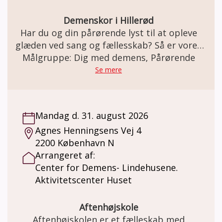
fællesskab for pårørende til mennesker med
Lewy Body demens Kontakt
Demenskor i Hillerød
kathrinedavidsen1@gmail.com
Har du og din pårørende lyst til at opleve
glæden ved sang og fællesskab? Så er vores
demenskor måske lige noget for jer! Koret
Målgruppe: Dig med demens, Pårørende
er for personer med let til moderat demens
Se mere
og deres pårørende. Du skal være
selvhjulpen eller kunne klare dig med lidt
hjælp fra din pårørende. Mens koret øver, er
Mandag d. 31. august 2026
der hygge for pårørende i et tilstødende
Agnes Henningsens Vej 4
lokale. Både for personer med demens og
2200 København N
pårørende er det en god anledning til at
Arrangeret af:
møde andre i samme situation.
Center for Demens- Lindehusene.
Aktivitetscenter Huset
Aftenhøjskole
Aftenhøjskolen er et fælleskab med