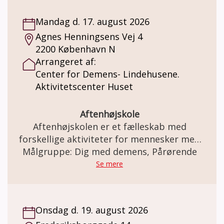
sang, drikker kaffe/the med hjemmebag og
har de fleste gange et oplæg eller musikalsk
Mandag d. 17. august 2026
underholdning, der ofte indbyder til
Agnes Henningsens Vej 4
fællessang.
2200 København N
Arrangeret af:
Center for Demens- Lindehusene.
Aktivitetscenter Huset
Aftenhøjskole
Aftenhøjskolen er et fælleskab med
forskellige aktiviteter for mennesker med
demens sammen med familie og venner.
Målgruppe: Dig med demens, Pårørende
Se mere
Onsdag d. 19. august 2026