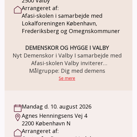
2500 Valby
påtage dig at ledsage et menneske med
Arrangeret af:
demens til kulturoplevelse og kaffe hver
Afasi-skolen i samarbejde med
tredje uge? Vi kan hjælpe med at klæde dig
Lokalforeningen København,
på til opgaven og støtte dig undervejs, hvis
Frederiksberg og Omegnskommuner
noget er svært. Ring eller skriv og hør
nærmere.
DEMENSKOR OG HYGGE I VALBY
Nyt Demenskor i Valby I samarbejde med
Afasi-skolen Valby inviterer
Alzheimerforeningens Lokalforening
Målgruppe: Dig med demens
København, Frederiksberg og
Se mere
Omegnskommuner til et nyt Demenskor
Sted: Afasi-skolen, Lyshøjgårdsvej 43, 2500
Valby Til mennesker med let til moderat
Mandag d. 10. august 2026
demens. Demenskoret mødes én gang
Agnes Henningsens Vej 4
ugentligt MANDAG 13-15. Vi synger kendte
2200 København N
sange, arbejder med rytme og skaber
Arrangeret af:
fællesskab. Program: • Ca. 1 times korsang •