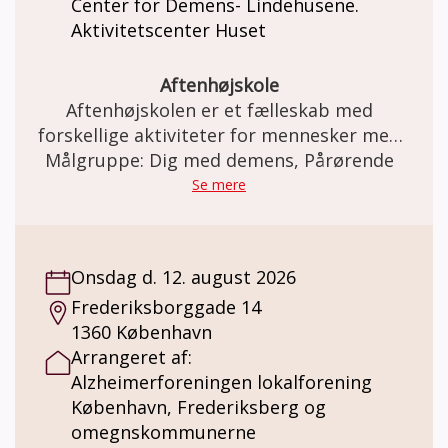
Center for Demens- Lindehusene.
Ca. En halv times kaffe, hygge og fællesskab
Aktivitetscenter Huset
efterfølgende Kørsel: Der er mulighed for
kørsel for borgere fra Frederiksberg
Kommune og Københavns Kommune. Ring til
Aftenhøjskole
afasi-skolen på 60104155 Alle kan være med
Aftenhøjskolen er et fælleskab med
– ingen forudsætninger er nødvendige.
forskellige aktiviteter for mennesker med
Musik skaber glæde, nærvær og
demens sammen med familie og venner.
Målgruppe: Dig med demens, Pårørende
genkendelse. Vi glæder os til at synge
Se mere
sammen med dig!
Onsdag d. 12. august 2026
Frederiksborggade 14
1360 København
Arrangeret af:
Alzheimerforeningen lokalforening
København, Frederiksberg og
omegnskommunerne