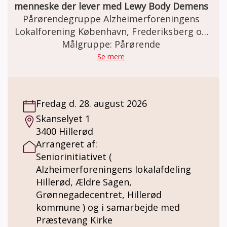
menneske der lever med Lewy Body Demens
Pårørendegruppe Alzheimerforeningens
Lokalforening København, Frederiksberg og
Omegnskommuner for pårørende til
Målgruppe: Pårørende
mennesker der lever med Lewy Body
Se mere
Demens Møder: Ca. 7 gange årligt i Brohuset
i Ishøj, kl. 16–18. Gruppen former selv
rammer og indhold efter ønsker og behov
Fredag d. 28. august 2026
Alzheimerforeningens pårørendegruppe-
Skanselyet 1
koncept: • Små, trygge grupper for støtte
3400 Hillerød
og erfaringsdeling. • Grupper ledes af
Arrangeret af:
uddannede frivillige. • Fokus på støtte,
Seniorinitiativet (
mestring og anerkendelse. • Et frirum til
Alzheimerforeningens lokalafdeling
både det svære, drømmene, følelserne og
Hillerød, Ældre Sagen,
det håbefulde. Formålet: • Mindske isolation
Grønnegadecentret, Hillerød
og skabe fællesskab. • Dele viden, strategier
kommune ) og i samarbejde med
og erfaringer. • Øge egenomsorg og mental
Præstevang Kirke
trivsel. Gruppen tilbyder viden, støtte og