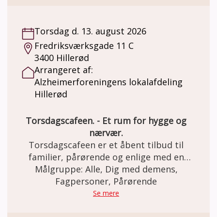
Jensen.
Torsdag d. 13. august 2026
Fredriksværksgade 11 C
3400 Hillerød
Arrangeret af:
Alzheimerforeningens lokalafdeling
Hillerød
Torsdagscafeen. - Et rum for hygge og
nærvær.
Torsdagscafeen er et åbent tilbud til
familier, pårørende og enlige med en
demenssygdom samt efterlevere fra hele
Målgruppe: Alle, Dig med demens,
Nordsjælland. Det er gratis at deltage. Man
Fagpersoner, Pårørende
behøver ikke være medlem af foreningen for
Se mere
at deltage. Vi indleder og afslutter med