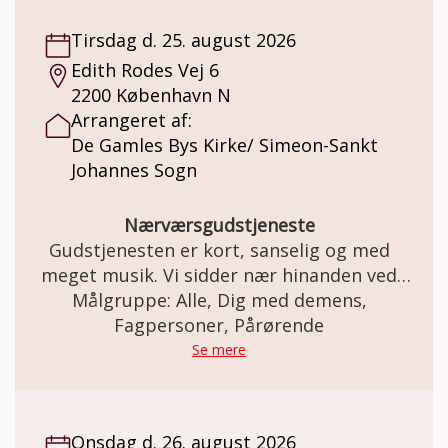
Tirsdag d. 25. august 2026
Edith Rodes Vej 6
2200 København N
Arrangeret af:
De Gamles Bys Kirke/ Simeon-Sankt
Johannes Sogn
Nærværsgudstjeneste
Gudstjenesten er kort, sanselig og med
meget musik. Vi sidder nær hinanden ved
flyglet, hvor der er korsang at lytte til, og
Målgruppe: Alle, Dig med demens,
fællessang at synge med på. Gudstjenesten
Fagpersoner, Pårørende
er demensvenlig og sigter mod at give
Se mere
hjertevarme og mod til alle. Ved præst Jeppe
Carsce Nissen og musikterapeut Hugo
Jensen
Onsdag d. 26. august 2026