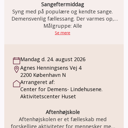
Sangeftermiddag
Syng med på populære og kendte sange.
Demensvenlig fællessang. Der varmes op,
inden vi synger (om årstiderne, glæder,
Målgruppe: Alle
sorger, naturen, og meget mere i selskab)
Se mere
med musikterapeut og organist Hugo
Jensen.
Mandag d. 24. august 2026
Agnes Henningsens Vej 4
2200 København N
Arrangeret af:
Center for Demens- Lindehusene.
Aktivitetscenter Huset
Aftenhøjskole
Aftenhøjskolen er et fælleskab med
forskellige aktiviteter for mennesker med