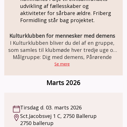
udvikling af fællesskaber og
aktiviteter for sårbare ældre. Friberg
Formidling står bag projektet.
Kulturklubben for mennesker med demens
I Kulturklubben bliver du del af en gruppe,
som samles til klubmøde hver tredje uge og
Målgruppe: Dig med demens, Pårørende
får en fælles kulturoplevelse. I bliver
modtaget i døren, og efter ca. en time med
Se mere
en rolig kulturoplevelse samles vi om en kop
kaffe og en snak om det, vi har oplevet.
Marts 2026
Kulturklubben samarbejder med
kulturinstitutioner i København, som alle
har erfaringer med demensvenlige
kulturoplevelser, og det er hos dem,
Tirsdag d. 03. marts 2026
klubmøderne finder sted. Hvem kan deltage?
Sct.Jacobsvej 1 C, 2750 Ballerup
Du skal være bosiddende i Københavns
2750 ballerup