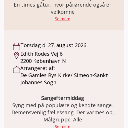
En times gåtur, hvor pårørende også er
velkomne
Se mere
Torsdag d. 27. august 2026
Edith Rodes Vej 6
2200 København N
Arrangeret af:
De Gamles Bys Kirke/ Simeon-Sankt
Johannes Sogn
Sangeftermiddag
Syng med på populære og kendte sange.
Demensvenlig fællessang. Der varmes op,
inden vi synger (om årstiderne, glæder,
Målgruppe: Alle
sorger, naturen, og meget mere i selskab)
Se mere