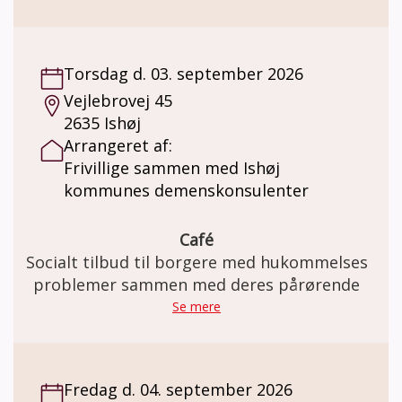
Enghavevej 90, 2450 København SV.
med musikterapeut og organist Hugo
Jensen.
Torsdag d. 03. september 2026
Vejlebrovej 45
2635 Ishøj
Arrangeret af:
Frivillige sammen med Ishøj
kommunes demenskonsulenter
Café
Socialt tilbud til borgere med hukommelses
problemer sammen med deres pårørende
Se mere
Fredag d. 04. september 2026