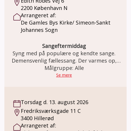
Edith Rodes Vej 6
2200 København N
Arrangeret af:
De Gamles Bys Kirke/ Simeon-Sankt
Johannes Sogn
Sangeftermiddag
Syng med på populære og kendte sange.
Demensvenlig fællessang. Der varmes op,
inden vi synger (om årstiderne, glæder,
Målgruppe: Alle
sorger, naturen, og meget mere i selskab)
Se mere
med musikterapeut og organist Hugo
Jensen.
Torsdag d. 13. august 2026
Fredriksværksgade 11 C
3400 Hillerød
Arrangeret af: