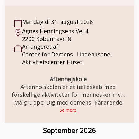
og deres pårørende. Du skal være
selvhjulpen eller kunne klare dig med lidt
hjælp fra din pårørende. Mens koret øver, er
Mandag d. 31. august 2026
der hygge for pårørende i et tilstødende
Agnes Henningsens Vej 4
lokale. Både for personer med demens og
2200 København N
pårørende er det en god anledning til at
Arrangeret af:
møde andre i samme situation.
Center for Demens- Lindehusene.
Aktivitetscenter Huset
Aftenhøjskole
Aftenhøjskolen er et fælleskab med
forskellige aktiviteter for mennesker med
demens sammen med familie og venner.
Målgruppe: Dig med demens, Pårørende
Se mere
September 2026