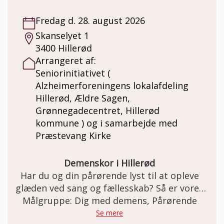
rammer og indhold efter ønsker og behov
Fredag d. 28. august 2026
Alzheimerforeningens pårørendegruppe-
Skanselyet 1
koncept: • Små, trygge grupper for støtte
3400 Hillerød
og erfaringsdeling. • Grupper ledes af
Arrangeret af:
uddannede frivillige. • Fokus på støtte,
Seniorinitiativet (
mestring og anerkendelse. • Et frirum til
Alzheimerforeningens lokalafdeling
både det svære, drømmene, følelserne og
Hillerød, Ældre Sagen,
det håbefulde. Formålet: • Mindske isolation
Grønnegadecentret, Hillerød
og skabe fællesskab. • Dele viden, strategier
kommune ) og i samarbejde med
og erfaringer. • Øge egenomsorg og mental
Præstevang Kirke
trivsel. Gruppen tilbyder viden, støtte og
fællesskab for pårørende til mennesker med
Lewy Body demens Kontakt
Demenskor i Hillerød
kathrinedavidsen1@gmail.com
Har du og din pårørende lyst til at opleve
glæden ved sang og fællesskab? Så er vores
demenskor måske lige noget for jer! Koret
Målgruppe: Dig med demens, Pårørende
er for personer med let til moderat demens
Se mere