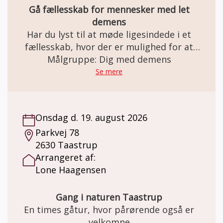
Gå fællesskab for mennesker med let
demens
Har du lyst til at møde ligesindede i et
fællesskab, hvor der er mulighed for at
skabe netværk, nye relationer – og måske
Målgruppe: Dig med demens
endda venskaber? Gåturene er med til at
Se mere
styrke livskvaliteten og bevare den mentale
sundhed og et godt fysisk helbred.
Onsdag d. 19. august 2026
Parkvej 78
2630 Taastrup
Arrangeret af:
Lone Haagensen
Gang i naturen Taastrup
En times gåtur, hvor pårørende også er
velkomne