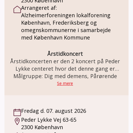
2300 København
påtage dig at ledsage et menneske med
Arrangeret af:
demens til kulturoplevelse og kaffe hver
Alzheimerforeningen lokalforening
tredje uge? Vi kan hjælpe med at klæde dig
København, Frederiksberg og
på til opgaven og støtte dig undervejs, hvis
omegnskommunerne i samarbejde
noget er svært. Ring eller skriv og hør
med København Kommune
nærmere.
Årstidkoncert
Årstidkoncerten er den 2 koncert på Peder
Lykke centeret hvor det denne gang er
Målgruppe: Dig med demens, Pårørende
sommersangene der skal nydes.
Se mere
Fredag d. 07. august 2026
Peder Lykke Vej 63-65
2300 København