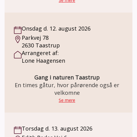
endda venskaber? Gåturene er med til at
Se mere
styrke livskvaliteten og bevare den mentale
sundhed og et godt fysisk helbred.
Onsdag d. 12. august 2026
Parkvej 78
2630 Taastrup
Arrangeret af:
Lone Haagensen
Gang i naturen Taastrup
En times gåtur, hvor pårørende også er
velkomne
Se mere
Torsdag d. 13. august 2026