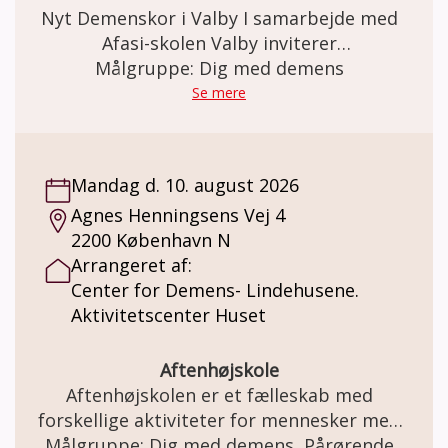
Nyt Demenskor i Valby I samarbejde med
Afasi-skolen Valby inviterer
Alzheimerforeningens Lokalforening
Målgruppe: Dig med demens
København, Frederiksberg og
Se mere
Omegnskommuner til et nyt Demenskor
Sted: Afasi-skolen, Lyshøjgårdsvej 43, 2500
Valby Til mennesker med let til moderat
Mandag d. 10. august 2026
demens. Demenskoret mødes én gang
Agnes Henningsens Vej 4
ugentligt MANDAG 13-15. Vi synger kendte
2200 København N
sange, arbejder med rytme og skaber
Arrangeret af:
fællesskab. Program: • Ca. 1 times korsang •
Center for Demens- Lindehusene.
Ca. En halv times kaffe, hygge og fællesskab
Aktivitetscenter Huset
efterfølgende Kørsel: Der er mulighed for
kørsel for borgere fra Frederiksberg
Kommune og Københavns Kommune. Ring til
Aftenhøjskole
afasi-skolen på 60104155 Alle kan være med
Aftenhøjskolen er et fælleskab med
– ingen forudsætninger er nødvendige.
forskellige aktiviteter for mennesker med
Musik skaber glæde, nærvær og
demens sammen med familie og venner.
Målgruppe: Dig med demens, Pårørende