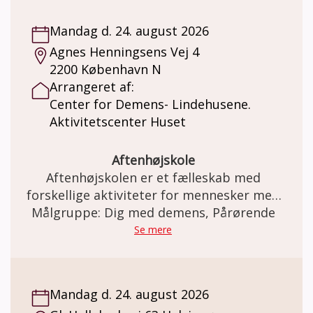
Jensen.
Mandag d. 24. august 2026
Agnes Henningsens Vej 4
2200 København N
Arrangeret af:
Center for Demens- Lindehusene.
Aktivitetscenter Huset
Aftenhøjskole
Aftenhøjskolen er et fælleskab med
forskellige aktiviteter for mennesker med
demens sammen med familie og venner.
Målgruppe: Dig med demens, Pårørende
Se mere
Mandag d. 24. august 2026