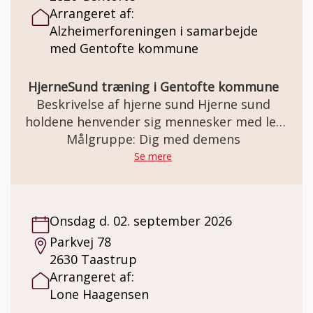
Arrangeret af:
Alzheimerforeningen i samarbejde
med Gentofte kommune
HjerneSund træning i Gentofte kommune
Beskrivelse af hjerne sund Hjerne sund
holdene henvender sig mennesker med let
til moderat demens og fortrinsvis til dem
Målgruppe: Dig med demens
over 60år. I Gentofte har vi nu holdt
Se mere
Hjernesund hold siden september 2025. Et
forløb strækker sig over et forårs- og et
efterårs hold. Det er muligt at forsætte på
Onsdag d. 02. september 2026
næste hold, så længe man trives ved at
Parkvej 78
deltage. Vi har op til 12 kursister på holdet
2630 Taastrup
og vi mødes hver uge i 2½ time. Den første
Arrangeret af:
time har vi velkomst, fælles sang og fysiske
Lone Haagensen
øvelser, da det er vigtigt at få god