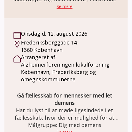
genkendelse. Vi glæder os til at synge
Se mere
sammen med dig!
Onsdag d. 12. august 2026
Frederiksborggade 14
1360 København
Arrangeret af:
Alzheimerforeningen lokalforening
København, Frederiksberg og
omegnskommunerne
Gå fællesskab for mennesker med let
demens
Har du lyst til at møde ligesindede i et
fællesskab, hvor der er mulighed for at
skabe netværk, nye relationer – og måske
Målgruppe: Dig med demens