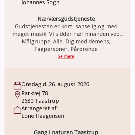
Johannes Sogn
Nærværsgudstjeneste
Gudstjenesten er kort, sanselig og med
meget musik. Vi sidder nær hinanden ved
flyglet, hvor der er korsang at lytte til, og
Målgruppe: Alle, Dig med demens,
fællessang at synge med på. Gudstjenesten
Fagpersoner, Pårørende
er demensvenlig og sigter mod at give
Se mere
hjertevarme og mod til alle. Ved præst Jeppe
Carsce Nissen og musikterapeut Hugo
Jensen
Onsdag d. 26. august 2026
Parkvej 78
2630 Taastrup
Arrangeret af:
Lone Haagensen
Gang i naturen Taastrup