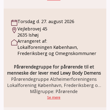
med musikterapeut og organist Hugo
Jensen.
Torsdag d. 27. august 2026
Vejlebrovej 45
2635 Ishøj
Arrangeret af:
Lokalforeningen København,
Frederiksberg og Omegnskommuner
Pårørendegruppe for pårørende til et
menneske der lever med Lewy Body Demens
Pårørendegruppe Alzheimerforeningens
Lokalforening København, Frederiksberg og
Omegnskommuner for pårørende til
Målgruppe: Pårørende
mennesker der lever med Lewy Body
Se mere
Demens Møder: Ca. 7 gange årligt i Brohuset
i Ishøj, kl. 16–18. Gruppen former selv