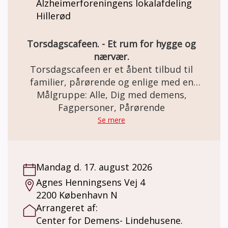
Alzheimerforeningens lokalafdeling
Hillerød
Torsdagscafeen. - Et rum for hygge og
nærvær.
Torsdagscafeen er et åbent tilbud til
familier, pårørende og enlige med en
demenssygdom samt efterlevere fra hele
Målgruppe: Alle, Dig med demens,
Nordsjælland. Det er gratis at deltage. Man
Fagpersoner, Pårørende
behøver ikke være medlem af foreningen for
Se mere
at deltage. Vi indleder og afslutter med
sang, drikker kaffe/the med hjemmebag og
har de fleste gange et oplæg eller musikalsk
Mandag d. 17. august 2026
underholdning, der ofte indbyder til
Agnes Henningsens Vej 4
fællessang.
2200 København N
Arrangeret af:
Center for Demens- Lindehusene.