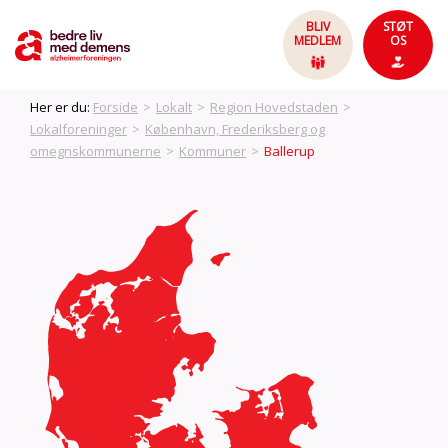
BLIV
STØT
MEDLEM
OS
Her er du:
Forside
>
Lokalt
>
Region Hovedstaden
>
Lokalforeninger
>
København, Frederiksberg og
omegnskommunerne
>
Kommuner
>
Ballerup