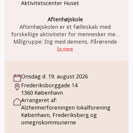
Aktivitetscenter Huset
Aftenhøjskole
Aftenhøjskolen er et fælleskab med
forskellige aktiviteter for mennesker med
demens sammen med familie og venner.
Målgruppe: Dig med demens, Pårørende
Se mere
Onsdag d. 19. august 2026
Frederiksborggade 14
1360 København
Arrangeret af:
Alzheimerforeningen lokalforening
København, Frederiksberg og
omegnskommunerne