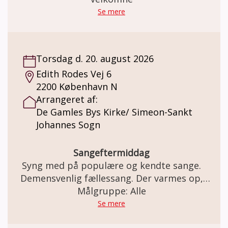
Se mere
Torsdag d. 20. august 2026
Edith Rodes Vej 6
2200 København N
Arrangeret af:
De Gamles Bys Kirke/ Simeon-Sankt
Johannes Sogn
Sangeftermiddag
Syng med på populære og kendte sange.
Demensvenlig fællessang. Der varmes op,
inden vi synger (om årstiderne, glæder,
Målgruppe: Alle
sorger, naturen, og meget mere i selskab)
Se mere
med musikterapeut og organist Hugo