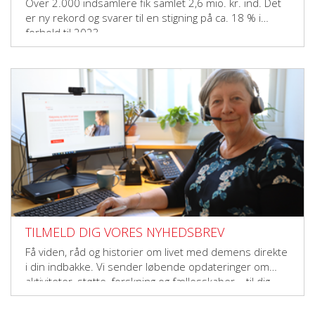
Over 2.000 indsamlere fik samlet 2,6 mio. kr. ind. Det
er ny rekord og svarer til en stigning på ca. 18 % i
forhold til 2023.
TILMELD DIG VORES NYHEDSBREV
Få viden, råd og historier om livet med demens direkte
i din indbakke. Vi sender løbende opdateringer om
aktiviteter, støtte, forskning og fællesskaber – til dig,
der vil gøre en forskel.