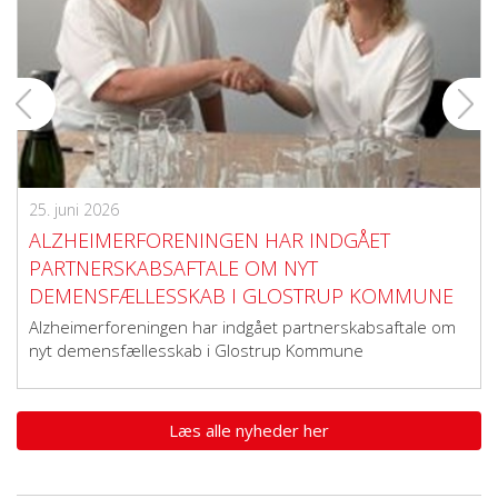
25. juni 2026
ALZHEIMERFORENINGEN HAR INDGÅET
PARTNERSKABSAFTALE OM NYT
DEMENSFÆLLESSKAB I GLOSTRUP KOMMUNE
Alzheimerforeningen har indgået partnerskabsaftale om
nyt demensfællesskab i Glostrup Kommune
Læs alle nyheder her