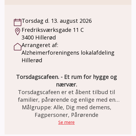
Torsdag d. 13. august 2026
Fredriksværksgade 11 C
3400 Hillerød
Arrangeret af:
Alzheimerforeningens lokalafdeling
Hillerød
Torsdagscafeen. - Et rum for hygge og
nærvær.
Torsdagscafeen er et åbent tilbud til
familier, pårørende og enlige med en
demenssygdom samt efterlevere fra hele
Målgruppe: Alle, Dig med demens,
Nordsjælland. Det er gratis at deltage. Man
Fagpersoner, Pårørende
behøver ikke være medlem af foreningen for
Se mere
at deltage. Vi indleder og afslutter med