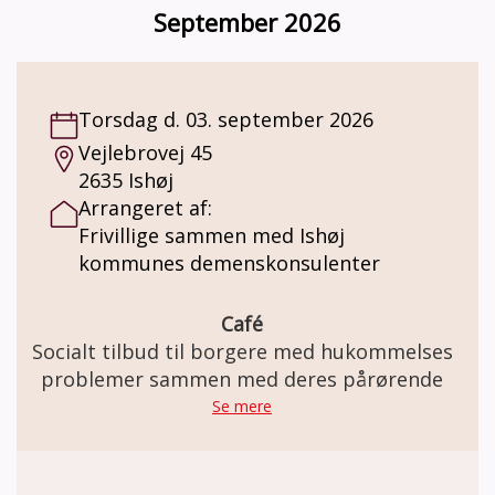
sang, drikker kaffe/the med hjemmebag og
September 2026
har de fleste gange et oplæg eller musikalsk
underholdning, der ofte indbyder til
fællessang.
Torsdag d. 03. september 2026
Vejlebrovej 45
2635 Ishøj
Arrangeret af:
Frivillige sammen med Ishøj
kommunes demenskonsulenter
Café
Socialt tilbud til borgere med hukommelses
problemer sammen med deres pårørende
Se mere