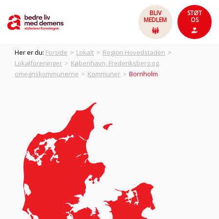
BLIV
STØT
MEDLEM
OS
Her er du:
Forside
>
Lokalt
>
Region Hovedstaden
>
Lokalforeninger
>
København, Frederiksberg og
omegnskommunerne
>
Kommuner
>
Bornholm