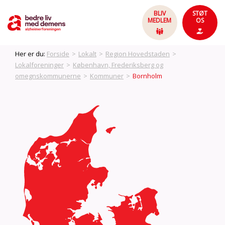
BLIV
STØT
MEDLEM
OS
Her er du:
Forside
>
Lokalt
>
Region Hovedstaden
>
Lokalforeninger
>
København, Frederiksberg og
omegnskommunerne
>
Kommuner
>
Bornholm