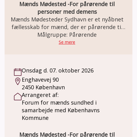
Mænds Mødested -For pårørende til
Mødestedet holder til hos Ajax København,
personer med demens
Enghavevej 90, 2450 København SV.
Mænds Mødesteder Sydhavn er et nyåbnet
fællesskab for mænd, der er pårørende til
en person med demens. Det nye fællesskab
Målgruppe: Pårørende
er et uforpligtende frirum, hvor mænd kan
Se mere
mødes skulder ved skulder om aktiviteter,
samtaler og fællesskab. Aktiviteterne
beslutter mændene i fællesskab og kan være
Onsdag d. 07. oktober 2026
alt fra foredrag og udflugter til madlavning,
Enghavevej 90
kortspil eller blot en snak over en kop kaffe.
2450 København
Rammerne er fleksible, og det er mændene
Arrangeret af:
selv, der former indholdet. Én ting er dog
Forum for mænds sundhed i
sikkert: Der er altid kaffe på kanden og plads
samarbejde med Københavns
til nye deltagere. Mænds Mødesteder
Kommune
Sydhavn for pårørende mødes hver onsdag
kl. 16-18. Da vi nogle gange tager på
udflugter er det en god idé at ringe til en af
Mænds Mødested -For pårørende til