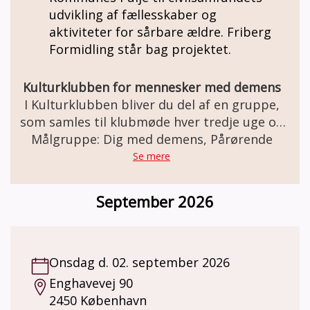
udvikling af fællesskaber og
aktiviteter for sårbare ældre. Friberg
Formidling står bag projektet.
Kulturklubben for mennesker med demens
I Kulturklubben bliver du del af en gruppe,
som samles til klubmøde hver tredje uge og
Målgruppe: Dig med demens, Pårørende
får en fælles kulturoplevelse. I bliver
modtaget i døren, og efter ca. en time med
Se mere
en rolig kulturoplevelse samles vi om en kop
kaffe og en snak om det, vi har oplevet.
September 2026
Kulturklubben samarbejder med
kulturinstitutioner i København, som alle
har erfaringer med demensvenlige
kulturoplevelser, og det er hos dem,
Onsdag d. 02. september 2026
klubmøderne finder sted. Hvem kan deltage?
Enghavevej 90
Du skal være bosiddende i Københavns
2450 København