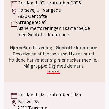
Onsdag d. 02. september 2026
Horsevej 6 i Vangede
2820 Gentofte
Arrangeret af:
Alzheimerforeningen i samarbejde
med Gentofte kommune
HjerneSund træning i Gentofte kommune
Beskrivelse af hjerne sund Hjerne sund
holdene henvender sig mennesker med let
til moderat demens og fortrinsvis til dem
Målgruppe: Dig med demens
over 60år. I Gentofte har vi nu holdt
Se mere
Hjernesund hold siden september 2025. Et
forløb strækker sig over et forårs- og et
efterårs hold. Det er muligt at forsætte på
Onsdag d. 02. september 2026
næste hold, så længe man trives ved at
Parkvej 78
deltage. Vi har op til 12 kursister på holdet
2630 Taastrup
og vi mødes hver uge i 2½ time. Den første