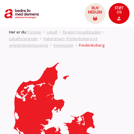
BLIV
STØT
MEDLEM
OS
Her er du:
Forside
>
Lokalt
>
Region Hovedstaden
>
Lokalforeninger
>
København, Frederiksberg og
omegnskommunerne
>
Kommuner
>
Frederiksberg