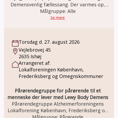
Demensvenlig fællessang. Der varmes op,
inden vi synger (om årstiderne, glæder,
Målgruppe: Alle
sorger, naturen, og meget mere i selskab)
Se mere
med musikterapeut og organist Hugo
Jensen.
Torsdag d. 27. august 2026
Vejlebrovej 45
2635 Ishøj
Arrangeret af:
Lokalforeningen København,
Frederiksberg og Omegnskommuner
Pårørendegruppe for pårørende til et
menneske der lever med Lewy Body Demens
Pårørendegruppe Alzheimerforeningens
Lokalforening København, Frederiksberg og
Omegnskommuner for pårørende til
Målgruppe: Pårørende