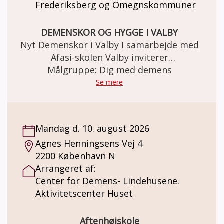
Frederiksberg og Omegnskommuner
DEMENSKOR OG HYGGE I VALBY
Nyt Demenskor i Valby I samarbejde med
Afasi-skolen Valby inviterer
Alzheimerforeningens Lokalforening
Målgruppe: Dig med demens
København, Frederiksberg og
Se mere
Omegnskommuner til et nyt Demenskor
Sted: Afasi-skolen, Lyshøjgårdsvej 43, 2500
Valby Til mennesker med let til moderat
Mandag d. 10. august 2026
demens. Demenskoret mødes én gang
Agnes Henningsens Vej 4
ugentligt MANDAG 13-15. Vi synger kendte
2200 København N
sange, arbejder med rytme og skaber
Arrangeret af:
fællesskab. Program: • Ca. 1 times korsang •
Center for Demens- Lindehusene.
Ca. En halv times kaffe, hygge og fællesskab
Aktivitetscenter Huset
efterfølgende Kørsel: Der er mulighed for
kørsel for borgere fra Frederiksberg
Kommune og Københavns Kommune. Ring til
Aftenhøjskole