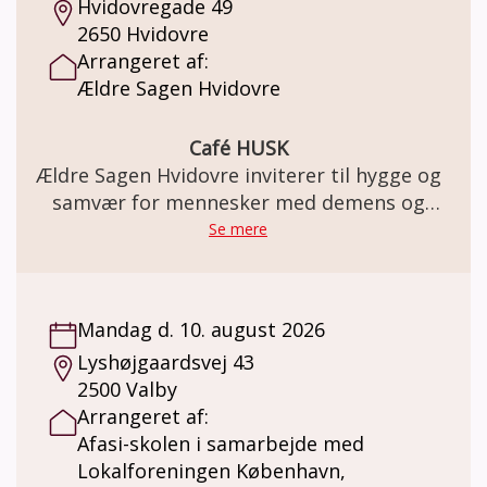
Hvidovregade 49
Vil du være frivillig kulturven? Vil du gerne
2650 Hvidovre
påtage dig at ledsage et menneske med
Arrangeret af:
demens til kulturoplevelse og kaffe hver
Ældre Sagen Hvidovre
tredje uge? Vi kan hjælpe med at klæde dig
på til opgaven og støtte dig undervejs, hvis
noget er svært. Ring eller skriv og hør
Café HUSK
nærmere.
Ældre Sagen Hvidovre inviterer til hygge og
samvær for mennesker med demens og
deres pårørende
Se mere
Mandag d. 10. august 2026
Lyshøjgaardsvej 43
2500 Valby
Arrangeret af:
Afasi-skolen i samarbejde med
Lokalforeningen København,