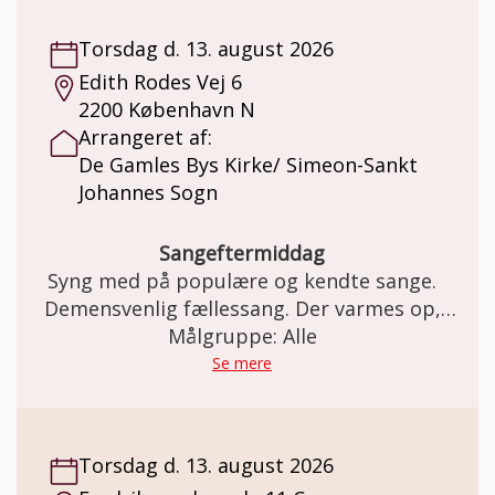
Torsdag d. 13. august 2026
Edith Rodes Vej 6
2200 København N
Arrangeret af:
De Gamles Bys Kirke/ Simeon-Sankt
Johannes Sogn
Sangeftermiddag
Syng med på populære og kendte sange.
Demensvenlig fællessang. Der varmes op,
inden vi synger (om årstiderne, glæder,
Målgruppe: Alle
sorger, naturen, og meget mere i selskab)
Se mere
med musikterapeut og organist Hugo
Jensen.
Torsdag d. 13. august 2026