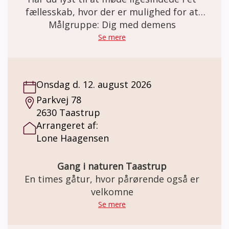
fællesskab, hvor der er mulighed for at
skabe netværk, nye relationer – og måske
Målgruppe: Dig med demens
endda venskaber? Gåturene er med til at
Se mere
styrke livskvaliteten og bevare den mentale
sundhed og et godt fysisk helbred.
Onsdag d. 12. august 2026
Parkvej 78
2630 Taastrup
Arrangeret af:
Lone Haagensen
Gang i naturen Taastrup
En times gåtur, hvor pårørende også er
velkomne
Se mere