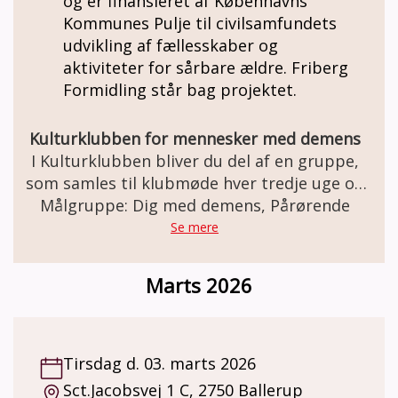
og er finansieret af Københavns
Kommunes Pulje til civilsamfundets
udvikling af fællesskaber og
aktiviteter for sårbare ældre. Friberg
Formidling står bag projektet.
Kulturklubben for mennesker med demens
I Kulturklubben bliver du del af en gruppe,
som samles til klubmøde hver tredje uge og
Målgruppe: Dig med demens, Pårørende
får en fælles kulturoplevelse. I bliver
modtaget i døren, og efter ca. en time med
Se mere
en rolig kulturoplevelse samles vi om en kop
kaffe og en snak om det, vi har oplevet.
Marts 2026
Kulturklubben samarbejder med
kulturinstitutioner i København, som alle
har erfaringer med demensvenlige
kulturoplevelser, og det er hos dem,
Tirsdag d. 03. marts 2026
klubmøderne finder sted. Hvem kan deltage?
Sct.Jacobsvej 1 C, 2750 Ballerup