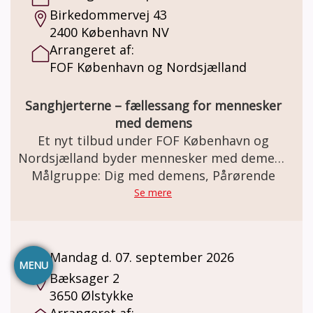
Birkedommervej 43
2400 København NV
Arrangeret af:
FOF København og Nordsjælland
Sanghjerterne – fællessang for mennesker
med demens
Et nyt tilbud under FOF København og
Nordsjælland byder mennesker med demens
Målgruppe: Dig med demens, Pårørende
velkommen i et trygt og inkluderende
sangfællesskab. Her er fokus på glæden ved
Se mere
at synge sammen og på at skabe hyggelige
og positive oplevelser gennem musikken.
Pårørende og hjælpere er en vigtig del af
Mandag d. 07. september 2026
fællesskabet, og kan være med uden
MENU
Bæksager 2
betaling. Eneste krav er, at alle deltager
3650 Ølstykke
aktivt. Der er heldigvis kommet
Arrangeret af: