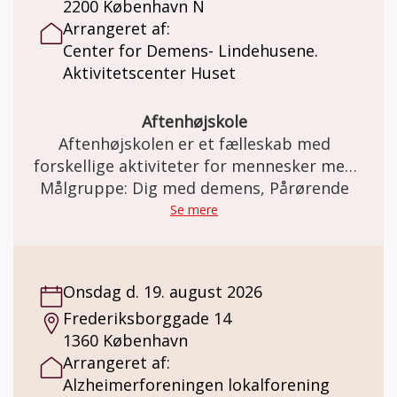
2200 København N
Arrangeret af:
Center for Demens- Lindehusene.
Aktivitetscenter Huset
Aftenhøjskole
Aftenhøjskolen er et fælleskab med
forskellige aktiviteter for mennesker med
demens sammen med familie og venner.
Målgruppe: Dig med demens, Pårørende
Se mere
Onsdag d. 19. august 2026
Frederiksborggade 14
1360 København
Arrangeret af:
Alzheimerforeningen lokalforening