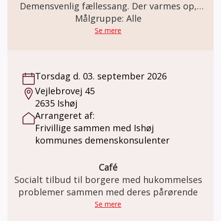
kontaktpersonerne, inden du dukker op som
Demensvenlig fællessang. Der varmes op,
ny, så du er sikker på, om vi er der.
inden vi synger (om årstiderne, glæder,
Målgruppe: Alle
Mødestedet holder til hos Ajax København,
sorger, naturen, og meget mere i selskab)
Se mere
Enghavevej 90, 2450 København SV.
med musikterapeut og organist Hugo
Jensen.
Torsdag d. 03. september 2026
Vejlebrovej 45
2635 Ishøj
Arrangeret af:
Frivillige sammen med Ishøj
kommunes demenskonsulenter
Café
Socialt tilbud til borgere med hukommelses
problemer sammen med deres pårørende
Se mere