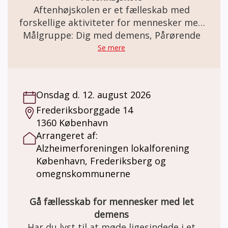
afasi-skolen på 60104155 Alle kan være med
Aftenhøjskolen er et fælleskab med
– ingen forudsætninger er nødvendige.
forskellige aktiviteter for mennesker med
Musik skaber glæde, nærvær og
demens sammen med familie og venner.
Målgruppe: Dig med demens, Pårørende
genkendelse. Vi glæder os til at synge
Se mere
sammen med dig!
Onsdag d. 12. august 2026
Frederiksborggade 14
1360 København
Arrangeret af:
Alzheimerforeningen lokalforening
København, Frederiksberg og
omegnskommunerne
Gå fællesskab for mennesker med let
demens
Har du lyst til at møde ligesindede i et