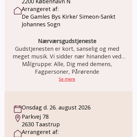
2200 København N
Arrangeret af:
De Gamles Bys Kirke/ Simeon-Sankt
Johannes Sogn
Nærværsgudstjeneste
Gudstjenesten er kort, sanselig og med
meget musik. Vi sidder nær hinanden ved
flyglet, hvor der er korsang at lytte til, og
Målgruppe: Alle, Dig med demens,
fællessang at synge med på. Gudstjenesten
Fagpersoner, Pårørende
er demensvenlig og sigter mod at give
Se mere
hjertevarme og mod til alle. Ved præst Jeppe
Carsce Nissen og musikterapeut Hugo
Jensen
Onsdag d. 26. august 2026
Parkvej 78
2630 Taastrup
Arrangeret af: