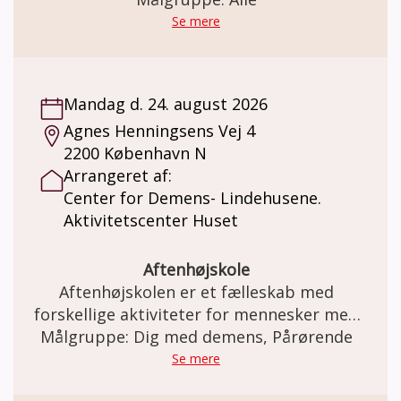
sorger, naturen, og meget mere i selskab)
Se mere
med musikterapeut og organist Hugo
Jensen.
Mandag d. 24. august 2026
Agnes Henningsens Vej 4
2200 København N
Arrangeret af:
Center for Demens- Lindehusene.
Aktivitetscenter Huset
Aftenhøjskole
Aftenhøjskolen er et fælleskab med
forskellige aktiviteter for mennesker med
demens sammen med familie og venner.
Målgruppe: Dig med demens, Pårørende
Se mere