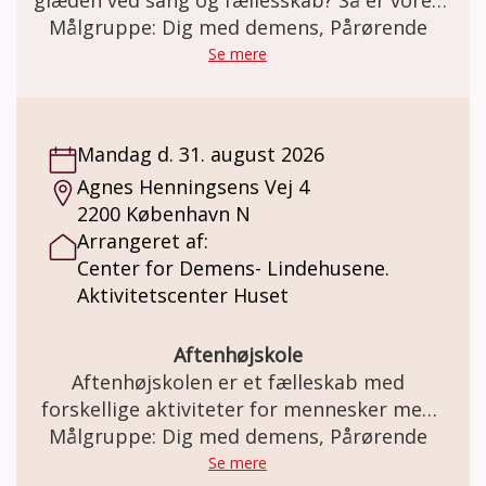
demenskor måske lige noget for jer! Koret
Målgruppe: Dig med demens, Pårørende
er for personer med let til moderat demens
Se mere
og deres pårørende. Du skal være
selvhjulpen eller kunne klare dig med lidt
hjælp fra din pårørende. Mens koret øver, er
Mandag d. 31. august 2026
der hygge for pårørende i et tilstødende
Agnes Henningsens Vej 4
lokale. Både for personer med demens og
2200 København N
pårørende er det en god anledning til at
Arrangeret af:
møde andre i samme situation.
Center for Demens- Lindehusene.
Aktivitetscenter Huset
Aftenhøjskole
Aftenhøjskolen er et fælleskab med
forskellige aktiviteter for mennesker med
demens sammen med familie og venner.
Målgruppe: Dig med demens, Pårørende
Se mere