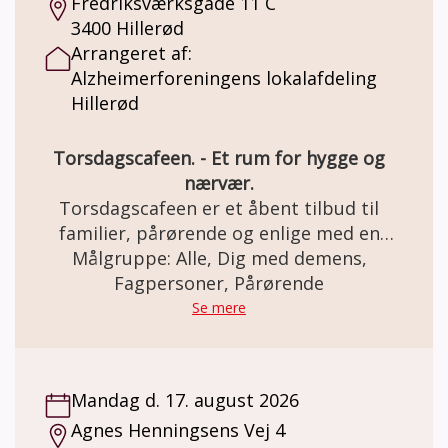
Fredriksværksgade 11 C
3400 Hillerød
Arrangeret af:
Alzheimerforeningens lokalafdeling
Hillerød
Torsdagscafeen. - Et rum for hygge og
nærvær.
Torsdagscafeen er et åbent tilbud til
familier, pårørende og enlige med en
demenssygdom samt efterlevere fra hele
Målgruppe: Alle, Dig med demens,
Nordsjælland. Det er gratis at deltage. Man
Fagpersoner, Pårørende
behøver ikke være medlem af foreningen for
Se mere
at deltage. Vi indleder og afslutter med
sang, drikker kaffe/the med hjemmebag og
har de fleste gange et oplæg eller musikalsk
Mandag d. 17. august 2026
underholdning, der ofte indbyder til
Agnes Henningsens Vej 4
fællessang.