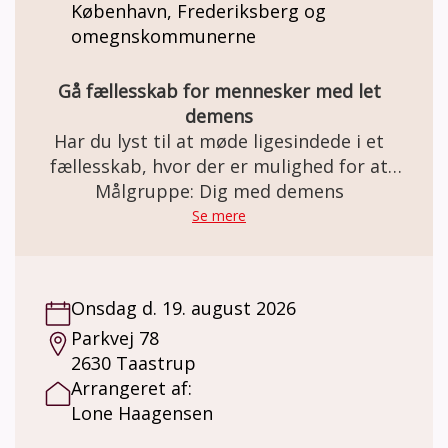
København, Frederiksberg og
omegnskommunerne
Gå fællesskab for mennesker med let
demens
Har du lyst til at møde ligesindede i et
fællesskab, hvor der er mulighed for at
skabe netværk, nye relationer – og måske
Målgruppe: Dig med demens
endda venskaber? Gåturene er med til at
Se mere
styrke livskvaliteten og bevare den mentale
sundhed og et godt fysisk helbred.
Onsdag d. 19. august 2026
Parkvej 78
2630 Taastrup
Arrangeret af:
Lone Haagensen