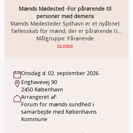
Mænds Mødested -For pårørende til
personer med demens
Mænds Mødesteder Sydhavn er et nyåbnet
fællesskab for mænd, der er pårørende til
en person med demens. Det nye fællesskab
Målgruppe: Pårørende
er et uforpligtende frirum, hvor mænd kan
Se mere
mødes skulder ved skulder om aktiviteter,
samtaler og fællesskab. Aktiviteterne
beslutter mændene i fællesskab og kan være
Onsdag d. 02. september 2026
alt fra foredrag og udflugter til madlavning,
Enghavevej 90
kortspil eller blot en snak over en kop kaffe.
2450 København
Rammerne er fleksible, og det er mændene
Arrangeret af:
selv, der former indholdet. Én ting er dog
Forum for mænds sundhed i
sikkert: Der er altid kaffe på kanden og plads
samarbejde med Københavns
til nye deltagere. Mænds Mødesteder
Kommune
Sydhavn for pårørende mødes hver onsdag
kl. 16-18. Da vi nogle gange tager på