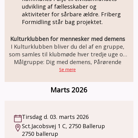
udvikling af fællesskaber og
aktiviteter for sårbare ældre. Friberg
Formidling står bag projektet.
Kulturklubben for mennesker med demens
I Kulturklubben bliver du del af en gruppe,
som samles til klubmøde hver tredje uge og
Målgruppe: Dig med demens, Pårørende
får en fælles kulturoplevelse. I bliver
modtaget i døren, og efter ca. en time med
Se mere
en rolig kulturoplevelse samles vi om en kop
kaffe og en snak om det, vi har oplevet.
Marts 2026
Kulturklubben samarbejder med
kulturinstitutioner i København, som alle
har erfaringer med demensvenlige
kulturoplevelser, og det er hos dem,
Tirsdag d. 03. marts 2026
klubmøderne finder sted. Hvem kan deltage?
Sct.Jacobsvej 1 C, 2750 Ballerup
Du skal være bosiddende i Københavns
2750 ballerup