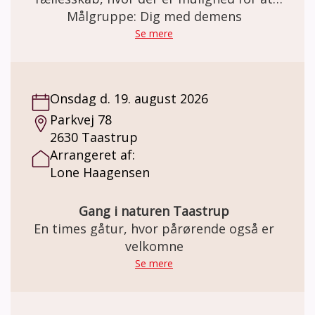
skabe netværk, nye relationer – og måske
Målgruppe: Dig med demens
endda venskaber? Gåturene er med til at
Se mere
styrke livskvaliteten og bevare den mentale
sundhed og et godt fysisk helbred.
Onsdag d. 19. august 2026
Parkvej 78
2630 Taastrup
Arrangeret af:
Lone Haagensen
Gang i naturen Taastrup
En times gåtur, hvor pårørende også er
velkomne
Se mere