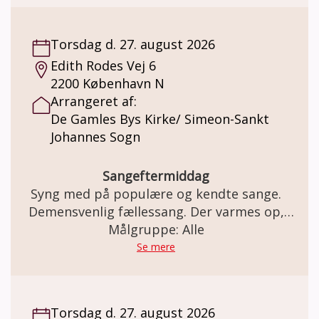
Torsdag d. 27. august 2026
Edith Rodes Vej 6
2200 København N
Arrangeret af:
De Gamles Bys Kirke/ Simeon-Sankt
Johannes Sogn
Sangeftermiddag
Syng med på populære og kendte sange.
Demensvenlig fællessang. Der varmes op,
inden vi synger (om årstiderne, glæder,
Målgruppe: Alle
sorger, naturen, og meget mere i selskab)
Se mere
med musikterapeut og organist Hugo
Jensen.
Torsdag d. 27. august 2026