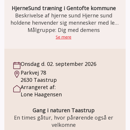
HjerneSund træning i Gentofte kommune
Beskrivelse af hjerne sund Hjerne sund
holdene henvender sig mennesker med let
til moderat demens og fortrinsvis til dem
Målgruppe: Dig med demens
over 60år. I Gentofte har vi nu holdt
Se mere
Hjernesund hold siden september 2025. Et
forløb strækker sig over et forårs- og et
efterårs hold. Det er muligt at forsætte på
Onsdag d. 02. september 2026
næste hold, så længe man trives ved at
Parkvej 78
deltage. Vi har op til 12 kursister på holdet
2630 Taastrup
og vi mødes hver uge i 2½ time. Den første
Arrangeret af:
time har vi velkomst, fælles sang og fysiske
Lone Haagensen
øvelser, da det er vigtigt at få god
blodcirkulation i hele kroppen. Den næste
time laver vi mange forskellige kognitive
Gang i naturen Taastrup
øvelser og spil, som træner hjernen. Den
En times gåtur, hvor pårørende også er
sidste halve time hygger vi med kaffe og
velkomne