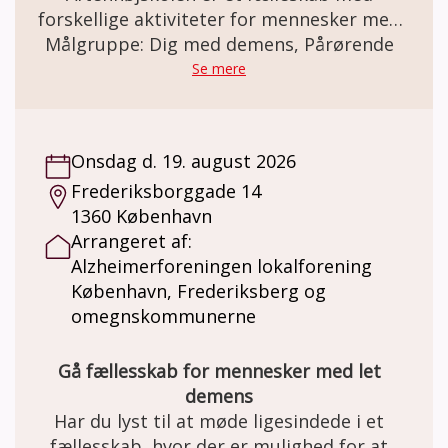
forskellige aktiviteter for mennesker med
demens sammen med familie og venner.
Målgruppe: Dig med demens, Pårørende
Se mere
Onsdag d. 19. august 2026
Frederiksborggade 14
1360 København
Arrangeret af:
Alzheimerforeningen lokalforening
København, Frederiksberg og
omegnskommunerne
Gå fællesskab for mennesker med let
demens
Har du lyst til at møde ligesindede i et
fællesskab, hvor der er mulighed for at