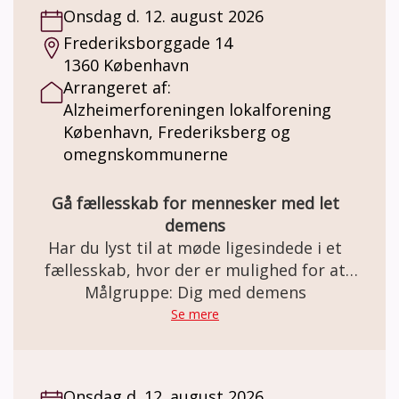
Onsdag d. 12. august 2026
Frederiksborggade 14
1360 København
Arrangeret af:
Alzheimerforeningen lokalforening
København, Frederiksberg og
omegnskommunerne
Gå fællesskab for mennesker med let
demens
Har du lyst til at møde ligesindede i et
fællesskab, hvor der er mulighed for at
skabe netværk, nye relationer – og måske
Målgruppe: Dig med demens
endda venskaber? Gåturene er med til at
Se mere
styrke livskvaliteten og bevare den mentale
sundhed og et godt fysisk helbred.
Onsdag d. 12. august 2026