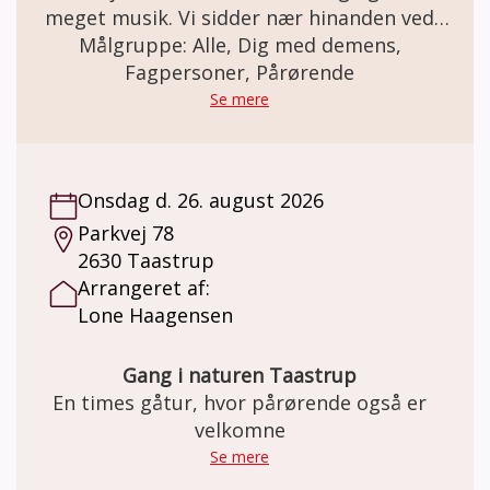
meget musik. Vi sidder nær hinanden ved
flyglet, hvor der er korsang at lytte til, og
Målgruppe: Alle, Dig med demens,
fællessang at synge med på. Gudstjenesten
Fagpersoner, Pårørende
er demensvenlig og sigter mod at give
Se mere
hjertevarme og mod til alle. Ved præst Jeppe
Carsce Nissen og musikterapeut Hugo
Jensen
Onsdag d. 26. august 2026
Parkvej 78
2630 Taastrup
Arrangeret af:
Lone Haagensen
Gang i naturen Taastrup
En times gåtur, hvor pårørende også er
velkomne
Se mere