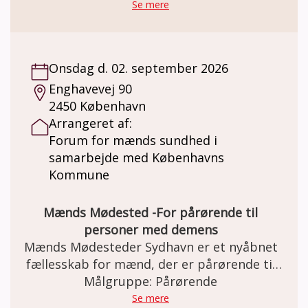
kage. For tiden mødes Gentofte holdet på
Se mere
Horsevej 6 i Vangede hver onsdag kl. 10-
12.30. Tid og sted kan ændres i forhold til
Kommunens tilbud. Hvis du eller dine
Onsdag d. 02. september 2026
pårørende kunne tænke sig at deltage i
Enghavevej 90
vores hjernesund hold, kan du kontakte
2450 København
Demens konsulent Cristina Søgaard på mail
Arrangeret af:
clg@gentofte.dk eller tlf. 29453971 Eller
Forum for mænds sundhed i
tovholder Helle Christensen på mail
samarbejde med Københavns
hc5a@get2net.dk Vi glæder os til at se dig
Kommune
Mænds Mødested -For pårørende til
personer med demens
Mænds Mødesteder Sydhavn er et nyåbnet
fællesskab for mænd, der er pårørende til
en person med demens. Det nye fællesskab
Målgruppe: Pårørende
er et uforpligtende frirum, hvor mænd kan
Se mere