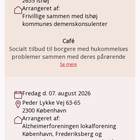
2635 Ishøj
påtage dig at ledsage et menneske med
Arrangeret af:
demens til kulturoplevelse og kaffe hver
Frivillige sammen med Ishøj
tredje uge? Vi kan hjælpe med at klæde dig
kommunes demenskonsulenter
på til opgaven og støtte dig undervejs, hvis
noget er svært. Ring eller skriv og hør
nærmere.
Café
Socialt tilbud til borgere med hukommelses
problemer sammen med deres pårørende
Se mere
Fredag d. 07. august 2026
Peder Lykke Vej 63-65
2300 København
Arrangeret af:
Alzheimerforeningen lokalforening
København, Frederiksberg og