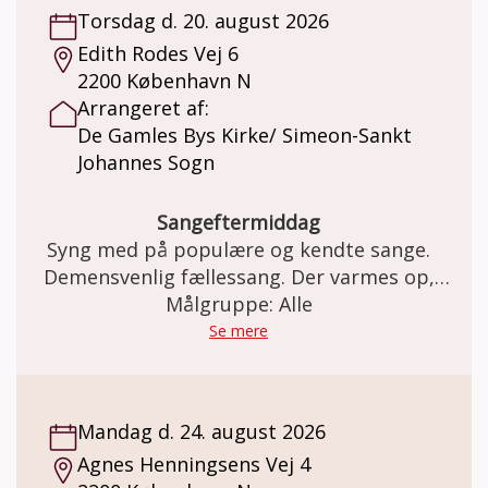
Torsdag d. 20. august 2026
Edith Rodes Vej 6
2200 København N
Arrangeret af:
De Gamles Bys Kirke/ Simeon-Sankt
Johannes Sogn
Sangeftermiddag
Syng med på populære og kendte sange.
Demensvenlig fællessang. Der varmes op,
inden vi synger (om årstiderne, glæder,
Målgruppe: Alle
sorger, naturen, og meget mere i selskab)
Se mere
med musikterapeut og organist Hugo
Jensen.
Mandag d. 24. august 2026
Agnes Henningsens Vej 4