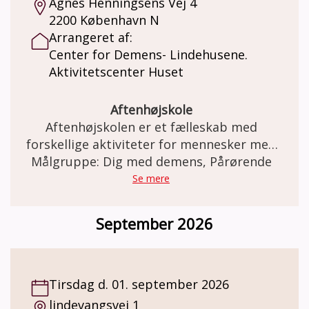
Agnes Henningsens Vej 4
lokale. Både for personer med demens og
2200 København N
pårørende er det en god anledning til at
Arrangeret af:
møde andre i samme situation.
Center for Demens- Lindehusene.
Aktivitetscenter Huset
Aftenhøjskole
Aftenhøjskolen er et fælleskab med
forskellige aktiviteter for mennesker med
demens sammen med familie og venner.
Målgruppe: Dig med demens, Pårørende
Se mere
September 2026
Tirsdag d. 01. september 2026
lindevangsvej 1