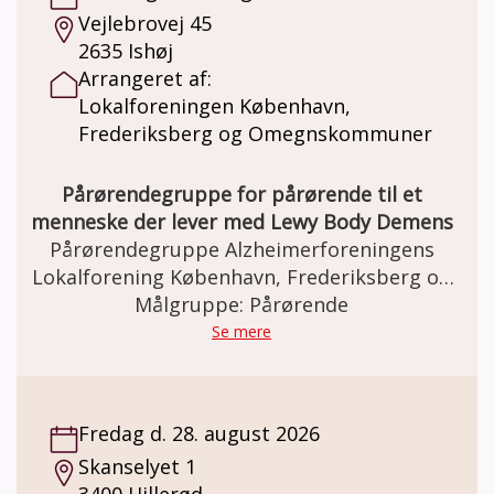
Vejlebrovej 45
2635 Ishøj
Arrangeret af:
Lokalforeningen København,
Frederiksberg og Omegnskommuner
Pårørendegruppe for pårørende til et
menneske der lever med Lewy Body Demens
Pårørendegruppe Alzheimerforeningens
Lokalforening København, Frederiksberg og
Omegnskommuner for pårørende til
Målgruppe: Pårørende
mennesker der lever med Lewy Body
Se mere
Demens Møder: Ca. 7 gange årligt i Brohuset
i Ishøj, kl. 16–18. Gruppen former selv
rammer og indhold efter ønsker og behov
Fredag d. 28. august 2026
Alzheimerforeningens pårørendegruppe-
Skanselyet 1
koncept: • Små, trygge grupper for støtte
3400 Hillerød