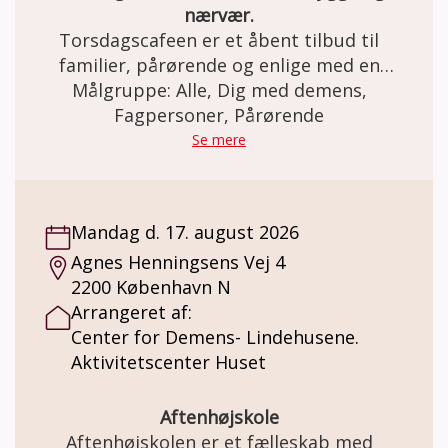
nærvær.
Torsdagscafeen er et åbent tilbud til
familier, pårørende og enlige med en
demenssygdom samt efterlevere fra hele
Målgruppe: Alle, Dig med demens,
Nordsjælland. Det er gratis at deltage. Man
Fagpersoner, Pårørende
behøver ikke være medlem af foreningen for
Se mere
at deltage. Vi indleder og afslutter med
sang, drikker kaffe/the med hjemmebag og
har de fleste gange et oplæg eller musikalsk
Mandag d. 17. august 2026
underholdning, der ofte indbyder til
Agnes Henningsens Vej 4
fællessang.
2200 København N
Arrangeret af:
Center for Demens- Lindehusene.
Aktivitetscenter Huset
Aftenhøjskole
Aftenhøjskolen er et fælleskab med