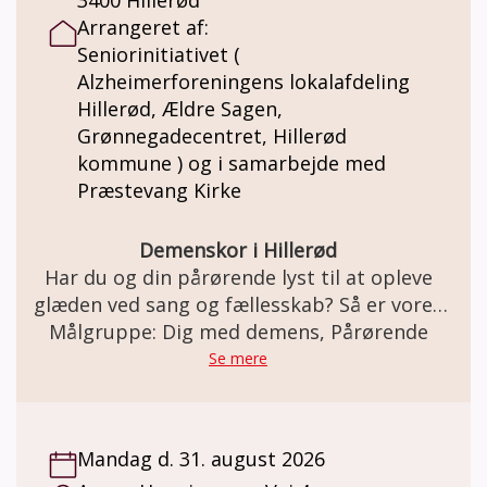
og erfaringsdeling. • Grupper ledes af
Arrangeret af:
uddannede frivillige. • Fokus på støtte,
Seniorinitiativet (
mestring og anerkendelse. • Et frirum til
Alzheimerforeningens lokalafdeling
både det svære, drømmene, følelserne og
Hillerød, Ældre Sagen,
det håbefulde. Formålet: • Mindske isolation
Grønnegadecentret, Hillerød
og skabe fællesskab. • Dele viden, strategier
kommune ) og i samarbejde med
og erfaringer. • Øge egenomsorg og mental
Præstevang Kirke
trivsel. Gruppen tilbyder viden, støtte og
fællesskab for pårørende til mennesker med
Lewy Body demens Kontakt
Demenskor i Hillerød
kathrinedavidsen1@gmail.com
Har du og din pårørende lyst til at opleve
glæden ved sang og fællesskab? Så er vores
demenskor måske lige noget for jer! Koret
Målgruppe: Dig med demens, Pårørende
er for personer med let til moderat demens
Se mere
og deres pårørende. Du skal være
selvhjulpen eller kunne klare dig med lidt
hjælp fra din pårørende. Mens koret øver, er
Mandag d. 31. august 2026
der hygge for pårørende i et tilstødende