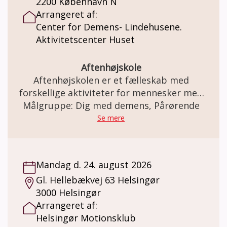
2200 København N
Arrangeret af:
Center for Demens- Lindehusene.
Aktivitetscenter Huset
Aftenhøjskole
Aftenhøjskolen er et fælleskab med
forskellige aktiviteter for mennesker med
demens sammen med familie og venner.
Målgruppe: Dig med demens, Pårørende
Se mere
Mandag d. 24. august 2026
Gl. Hellebækvej 63 Helsingør
3000 Helsingør
Arrangeret af:
Helsingør Motionsklub