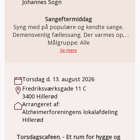
Johannes Sogn
Sangeftermiddag
Syng med på populære og kendte sange.
Demensvenlig fællessang. Der varmes op,
inden vi synger (om årstiderne, glæder,
Målgruppe: Alle
sorger, naturen, og meget mere i selskab)
Se mere
med musikterapeut og organist Hugo
Jensen.
Torsdag d. 13. august 2026
Fredriksværksgade 11 C
3400 Hillerød
Arrangeret af:
Alzheimerforeningens lokalafdeling
Hillerød
Torsdagscafeen. - Et rum for hygge og