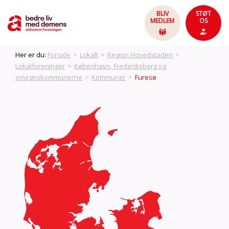
BLIV
STØT
MEDLEM
OS
Her er du:
Forside
>
Lokalt
>
Region Hovedstaden
>
Lokalforeninger
>
København, Frederiksberg og
omegnskommunerne
>
Kommuner
>
Furesø