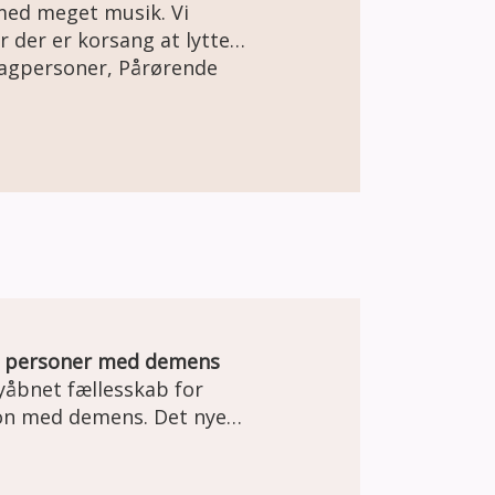
 med meget musik. Vi
r der er korsang at lytte
 Gudstjenesten er
Fagpersoner, Pårørende
 hjertevarme og mod til
n og musikterapeut Hugo
l personer med demens
åbnet fællesskab for
son med demens. Det nye
rum, hvor mænd kan mødes
samtaler og fællesskab.