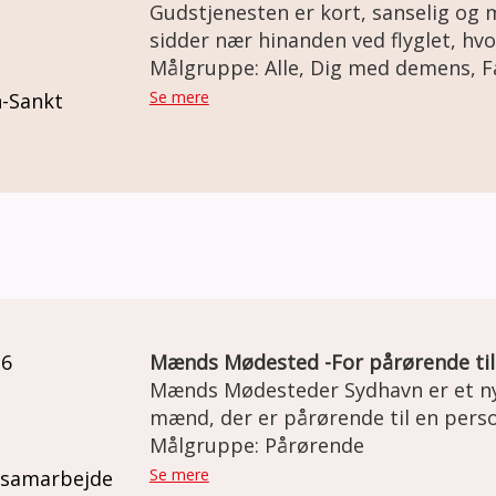
Gudstjenesten er kort, sanselig og
sidder nær hinanden ved flyglet, hvo
til, og fællessang at synge med på.
Målgruppe: Alle, Dig med demens, 
demensvenlig og sigter mod at give
Se mere
n-Sankt
alle. Ved præst Jeppe Carsce Nisse
Jensen
26
Mænds Mødested -For pårørende ti
Mænds Mødesteder Sydhavn er et ny
mænd, der er pårørende til en per
fællesskab er et uforpligtende fri
Målgruppe: Pårørende
skulder ved skulder om aktiviteter, 
Se mere
 samarbejde