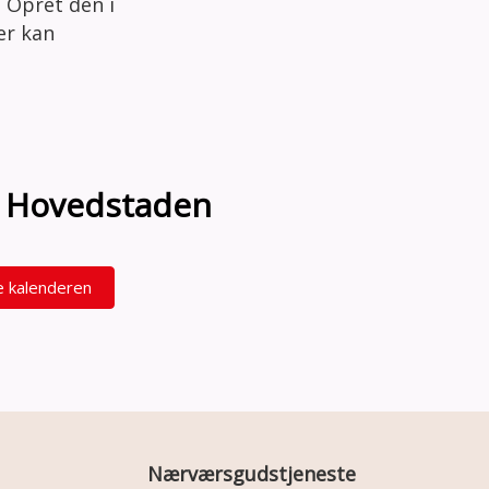
 Opret den i
der kan
on Hovedstaden
e kalenderen
Nærværsgudstjeneste