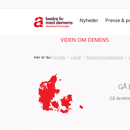
Nyheder
Presse & po
VIDEN OM DEMENS
Her er du:
Forside
>
Lokalt
>
Region Hovedstaden
>
GÅ 
Gå direkte