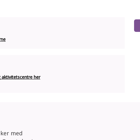
rne
ktivitetscentre her
sker med