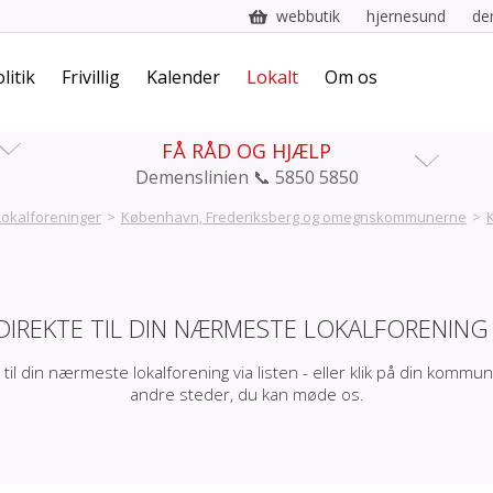
webbutik
hjernesund
de
litik
Frivillig
Kalender
Lokalt
Om os
FÅ RÅD OG HJÆLP
Demenslinien 📞 5850 5850
Lokalforeninger
>
København, Frederiksberg og omegnskommunerne
>
DIREKTE TIL DIN NÆRMESTE LOKALFORENING
 til din nærmeste lokalforening via listen - eller klik på din kommun
andre steder, du kan møde os.