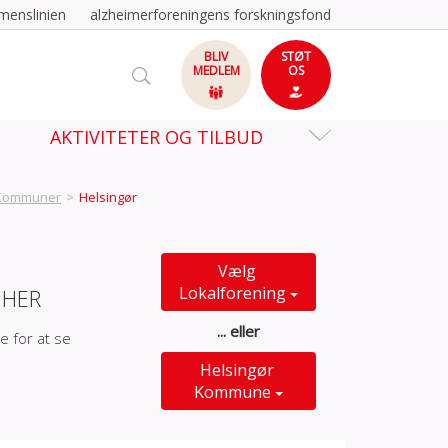
menslinien
alzheimerforeningens forskningsfond
BLIV
STØT
MEDLEM
OS
AKTIVITETER OG TILBUD
Kommuner
>
Helsingør
Vælg
Lokalforening
 HER
... eller
e for at se
Helsingør
Kommune