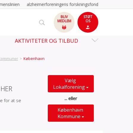
menslinien
alzheimerforeningens forskningsfond
BLIV
STØT
MEDLEM
OS
AKTIVITETER OG TILBUD
Kommuner
>
København
Vælg
Lokalforening
 HER
... eller
e for at se
København
Kommune