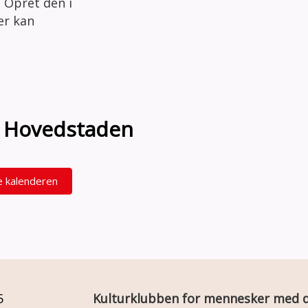
 Opret den i
der kan
on Hovedstaden
e kalenderen
5
Kulturklubben for mennesker med