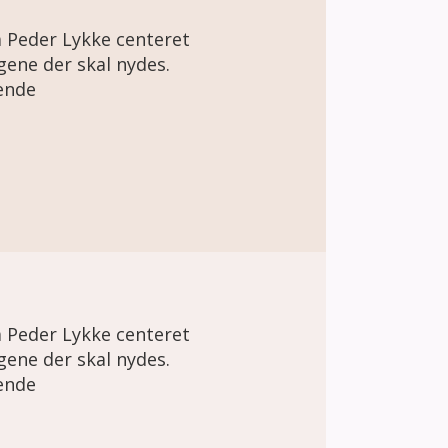
å Peder Lykke centeret
ene der skal nydes.
ende
å Peder Lykke centeret
ene der skal nydes.
ende