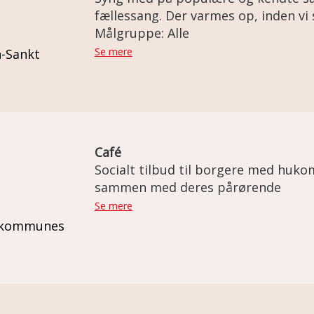
fællessang. Der varmes op, inden vi
glæder, sorger, naturen, og meget 
Målgruppe: Alle
musikterapeut og organist Hugo Jen
Se mere
n-Sankt
Café
Socialt tilbud til borgere med hu
sammen med deres pårørende
Se mere
j kommunes