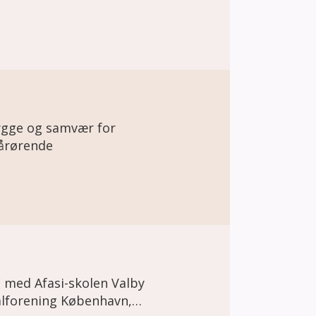
hygge og samvær for
årørende
 med Afasi-skolen Valby
alforening København,