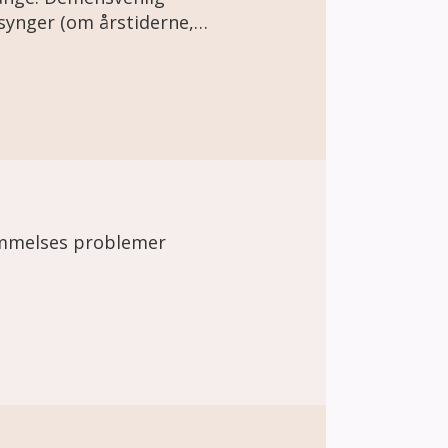
 synger (om årstiderne,
mere i selskab) med
sen.
kommelses problemer