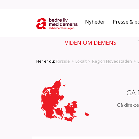
Nyheder
Presse & po
VIDEN OM DEMENS
Her er du:
Forside
>
Lokalt
>
Region Hovedstaden
>
GÅ 
Gå direkte