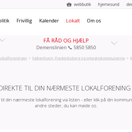
webbutik
hjernesund
de
litik
Frivillig
Kalender
Lokalt
Om os
FÅ RÅD OG HJÆLP
Demenslinien 📞 5850 5850
Lokalforeninger
>
København, Frederiksberg og omegnskommunerne
>
DIREKTE TIL DIN NÆRMESTE LOKALFORENING
 til din nærmeste lokalforening via listen - eller klik på din kommun
andre steder, du kan møde os.