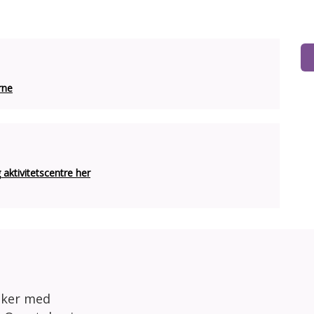
rne
ktivitetscentre her
sker med