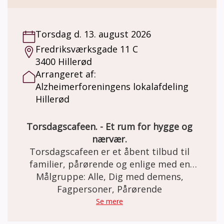
Torsdag d. 13. august 2026
Fredriksværksgade 11 C
3400 Hillerød
Arrangeret af:
Alzheimerforeningens lokalafdeling
Hillerød
Torsdagscafeen. - Et rum for hygge og
nærvær.
Torsdagscafeen er et åbent tilbud til
familier, pårørende og enlige med en
demenssygdom samt efterlevere fra hele
Målgruppe: Alle, Dig med demens,
Nordsjælland. Det er gratis at deltage. Man
Fagpersoner, Pårørende
behøver ikke være medlem af foreningen for
Se mere
at deltage. Vi indleder og afslutter med