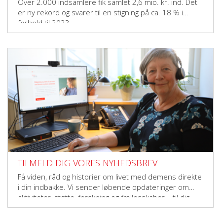
Over 2.000 indsamlere fik samlet 2,6 mio. kr. ind. Det
er ny rekord og svarer til en stigning på ca. 18 % i
forhold til 2023.
TILMELD DIG VORES NYHEDSBREV
Få viden, råd og historier om livet med demens direkte
i din indbakke. Vi sender løbende opdateringer om
aktiviteter, støtte, forskning og fællesskaber – til dig,
der vil gøre en forskel.