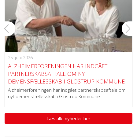
25. juni 2026
ALZHEIMERFORENINGEN HAR INDGÅET
PARTNERSKABSAFTALE OM NYT
DEMENSFÆLLESSKAB I GLOSTRUP KOMMUNE
Alzheimerforeningen har indgået partnerskabsaftale om
nyt demensfællesskab i Glostrup Kommune
Læs alle nyheder her