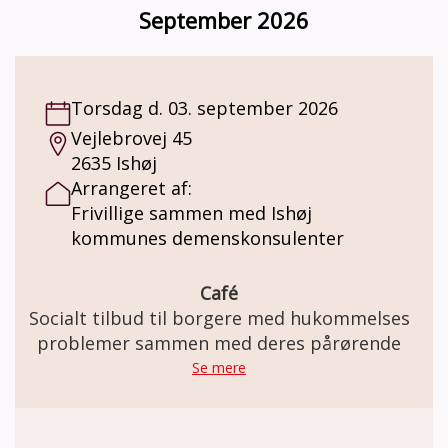
sang, drikker kaffe/the med hjemmebag og
September 2026
har de fleste gange et oplæg eller musikalsk
underholdning, der ofte indbyder til
fællessang.
Torsdag d. 03. september 2026
Vejlebrovej 45
2635 Ishøj
Arrangeret af:
Frivillige sammen med Ishøj
kommunes demenskonsulenter
Café
Socialt tilbud til borgere med hukommelses
problemer sammen med deres pårørende
Se mere