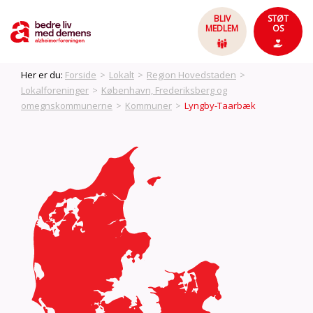
BLIV
STØT
MEDLEM
OS
Her er du:
Forside
>
Lokalt
>
Region Hovedstaden
>
Lokalforeninger
>
København, Frederiksberg og
omegnskommunerne
>
Kommuner
>
Lyngby-Taarbæk