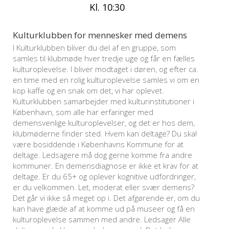
Kl. 10:30
Kulturklubben for mennesker med demens
I Kulturklubben bliver du del af en gruppe, som
samles til klubmøde hver tredje uge og får en fælles
kulturoplevelse. I bliver modtaget i døren, og efter ca.
en time med en rolig kulturoplevelse samles vi om en
kop kaffe og en snak om det, vi har oplevet.
Kulturklubben samarbejder med kulturinstitutioner i
København, som alle har erfaringer med
demensvenlige kulturoplevelser, og det er hos dem,
klubmøderne finder sted. Hvem kan deltage? Du skal
være bosiddende i Københavns Kommune for at
deltage. Ledsagere må dog gerne komme fra andre
kommuner. En demensdiagnose er ikke et krav for at
deltage. Er du 65+ og oplever kognitive udfordringer,
er du velkommen. Let, moderat eller svær demens?
Det går vi ikke så meget op i. Det afgørende er, om du
kan have glæde af at komme ud på museer og få en
kulturoplevelse sammen med andre. Ledsager Alle