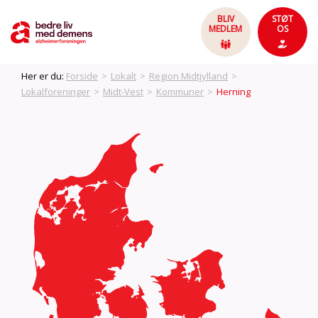
BLIV
STØT
MEDLEM
OS
Her er du:
Forside
>
Lokalt
>
Region Midtjylland
>
Lokalforeninger
>
Midt-Vest
>
Kommuner
>
Herning