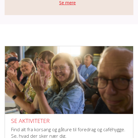
aktiviteter, i samvær andre i samme
Se mere
situation
SE AKTIVITETER
Find alt fra korsang og gåture til foredrag og caféhygge.
Se, hvad der sker nær dig.