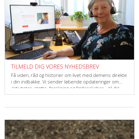
TILMELD DIG VORES NYHEDSBREV
Få viden, råd og historier om livet med demens direkte
i din indbakke. Vi sender løbende opdateringer om
aktiviteter, støtte, forskning og fællesskaber – til dig,
der vil gøre en forskel.