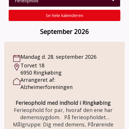
Ferieophold
Se hele kalenderen
September 2026
Mandag d. 28. september 2026
Torvet 18
6950 Ringkøbing
Arrangeret af:
Alzheimerforeningen
Ferieophold med indhold i Ringkøbing
Ferieophold for par, hvoraf den ene har
demenssygdom. På ferieopholdet
får I mulighed for at deltage i udflugter og
Målgruppe: Dig med demens, Pårørende