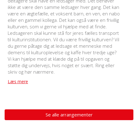
deltagere skal have en ledsager med. Det behøver
ikke at være den samme ledsager hver gang. Det kan
være en ægtefælle, et voksent barn, en ven, en nabo
eller en gammel kollega. Det kan også være en frivillig
kulturven, som vi gerne vil hjælpe med at finde.
Ledsageren skal kunne stå for jeres fælles transport
til kulturinstitutionen. Vil du være frivillig kulturven? Vil
du gerne påtage dig at ledsage et menneske med
demens til kulturoplevelse og kaffe hver tredje uge?
Vi kan hjælpe med at klæde dig på til opgaven og
støtte dig undervejs, hvis noget er svært. Ring eller
skriv og hør nærmere.
Læs mere
Se alle arrangementer