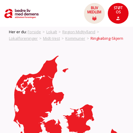
BLIV
STØT
MEDLEM
OS
Her er du:
Forside
>
Lokalt
>
Region Midtjylland
>
Lokalforeninger
>
Midt-Vest
>
Kommuner
>
Ringkøbing-Skjern