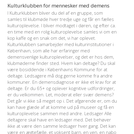
Kulturklubben for mennesker med demens
I Kulturklubben bliver du del af en gruppe, som
samles til klubmøde hver tredje uge og får en fælles
kulturoplevelse. I bliver modtaget i døren, og efter ca.
en time med en rolig kulturoplevelse samles vi om en
kop kaffe og en snak om det, vi har oplevet.
Kulturklubben samarbejder med kulturinstitutioner i
København, som alle har erfaringer med
demensvenlige kulturoplevelser, og det er hos dem,
klubmøderne finder sted. Hvem kan deltage? Du skal
være bosiddende i Københavns Kommune for at
deltage. Ledsagere må dog gerne komme fra andre
kommuner. En demensdiagnose er ikke et krav for at
deltage. Er du 65+ og oplever kognitive udfordringer,
er du velkommen. Let, moderat eller svær demens?
Det går vi ikke så meget op i. Det afgørende er, om du
kan have glæde af at komme ud på museer og få en
kulturoplevelse sammen med andre. Ledsager Alle
deltagere skal have en ledsager med. Det behøver
ikke at være den samme ledsager hver gang. Det kan
være en ægtefælle, et voksent barn, en ven, en nabo