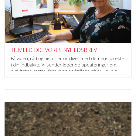
TILMELD DIG VORES NYHEDSBREV
Få viden, råd og historier om livet med demens direkte
i din indbakke. Vi sender løbende opdateringer om
aktiviteter, støtte, forskning og fællesskaber – til dig,
der vil gøre en forskel.