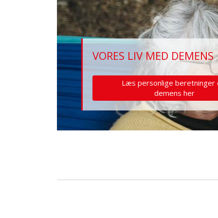
VORES LIV MED DEMENS
Læs personlige beretninger
demens her