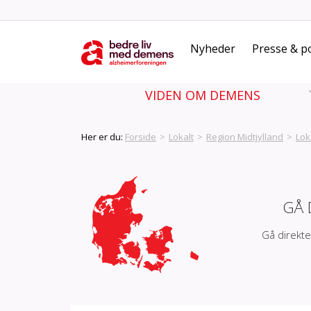
Nyheder
Presse & po
VIDEN OM DEMENS
Her er du:
Forside
>
Lokalt
>
Region Midtjylland
>
Lok
GÅ 
Gå direkte