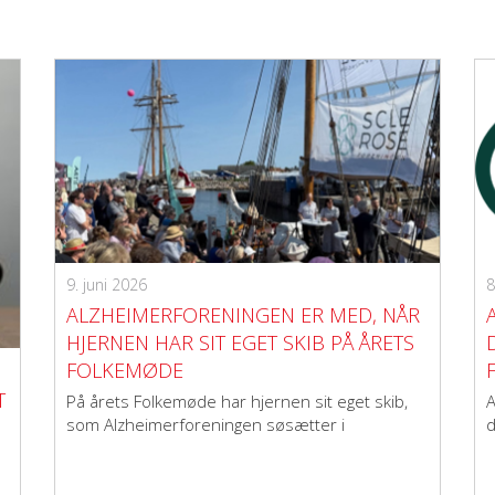
9. juni 2026
8
ALZHEIMERFORENINGEN ER MED, NÅR
HJERNEN HAR SIT EGET SKIB PÅ ÅRETS
FOLKEMØDE
T
På årets Folkemøde har hjernen sit eget skib,
A
som Alzheimerforeningen søsætter i
d
samarbejde med seks andre organisationer. Se
det fulde program her.