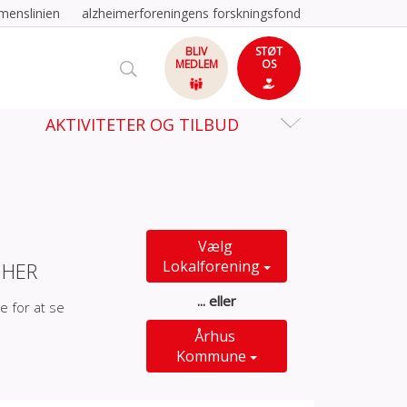
menslinien
alzheimerforeningens forskningsfond
BLIV
STØT
MEDLEM
OS
AKTIVITETER OG TILBUD
Vælg
Lokalforening
 HER
... eller
e for at se
Århus
Kommune