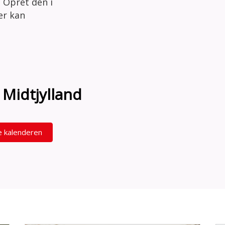
 Opret den i
der kan
n Midtjylland
e kalenderen