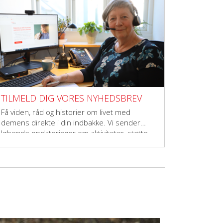
TILMELD DIG VORES NYHEDSBREV
Få viden, råd og historier om livet med
demens direkte i din indbakke. Vi sender
løbende opdateringer om aktiviteter, støtte,
forskning og fællesskaber – til dig, der vil
gøre en forskel.