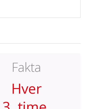
Fakta
Hver
3. time