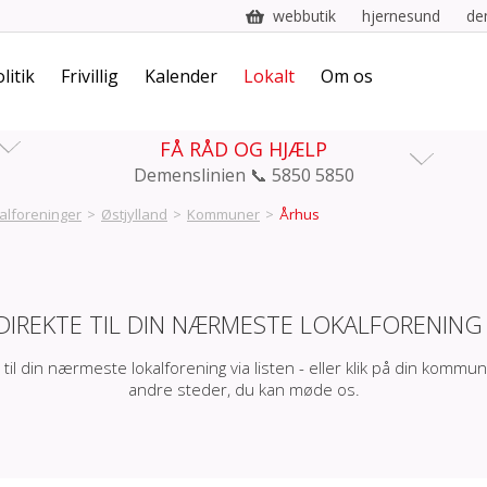
webbutik
hjernesund
de
litik
Frivillig
Kalender
Lokalt
Om os
FÅ RÅD OG HJÆLP
Demenslinien 📞 5850 5850
alforeninger
>
Østjylland
>
Kommuner
>
Århus
DIREKTE TIL DIN NÆRMESTE LOKALFORENING
 til din nærmeste lokalforening via listen - eller klik på din kommun
andre steder, du kan møde os.