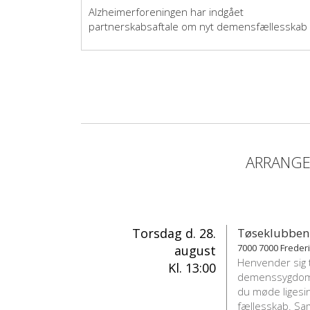
Alzheimerforeningen har indgået
partnerskabsaftale om nyt demensfællesskab 
Glostrup Kommune
ARRANG
Torsdag d. 28.
Tøseklubben
7000 7000 Frederi
august
Henvender sig 
Kl. 13:00
demenssygdom f
du møde ligesin
fællesskab. Sa