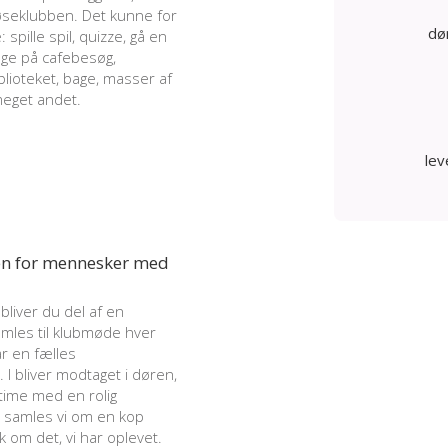
tøseklubben. Det kunne for
dø
spille spil, quizze, gå en
tage på cafebesøg,
iblioteket, bage, masser af
eget andet.
lev
en for mennesker med
bliver du del af en
mles til klubmøde hver
år en fælles
 I bliver modtaget i døren,
 time med en rolig
e samles vi om en kop
k om det, vi har oplevet.