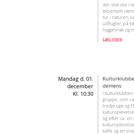
der skal ske i 
eksempel være: 
tur i naturen, 
udflugter, på b
hyggesnak og m
Læs mere
Mandag d. 01.
Kulturklubb
demens
december
Kl. 10:30
I Kulturklubben 
gruppe, som sa
tredje uge og f
kulturoplevelse.
og efter ca. en
kulturoplevels
kaffe og en sna