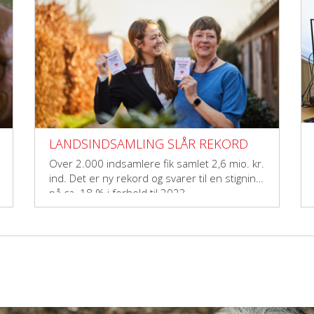
LANDSINDSAMLING SLÅR REKORD
Over 2.000 indsamlere fik samlet 2,6 mio. kr.
ind. Det er ny rekord og svarer til en stigning
på ca. 18 % i forhold til 2023.