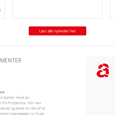
i
Læs alle nyheder her
EMENTER
cia
til damer med en
ra Fredericia. Her kan
dede og blive en del af et
mmen planlægger vi, hvad