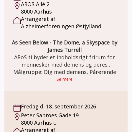
AROS Allé 2
8000 Aarhus
Arrangeret af:
Alzheimerforeningen Østjylland
As Seen Below - The Dome, a Skyspace by
James Turrell
ARoS tilbyder et indholdsrigt frirum for
mennesker med demens og deres
pårørende, når vi rundviser og har samtale
Målgruppe: Dig med demens, Pårørende
om en aktuel udstilling. En rundvisning i en
Se mere
udstilling med en formidlingsassistent vil
hver gang være udgangspunktet for
samtaler, der handler om de minder og
Fredag d. 18. september 2026
refleksioner, som kunsten vækker. Der vil
Peter Sabroes Gade 19
være ro og tid til fælles introduktion, kaffe
8000 Aarhus c
og samtaler i et privat rum både før og
Arrangeret af:
efter rundvisningen. Denne gang besøger vi