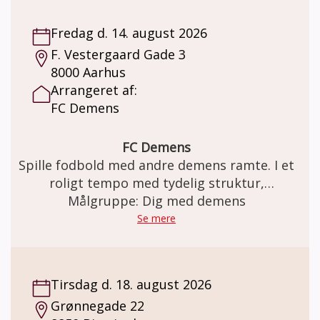
Fredag d. 14. august 2026
F. Vestergaard Gade 3
8000 Aarhus
Arrangeret af:
FC Demens
FC Demens
Spille fodbold med andre demens ramte. I et
roligt tempo med tydelig struktur,
gentagelser, tålmodighed og omsorg. Kom
Målgruppe: Dig med demens
og være med når FC Demens træner fodbold
Se mere
hver fredag. Holdet består af både mænd og
kvinder og alle er velkommen - uanset om
man er tidligere professionelle
Tirsdag d. 18. august 2026
fodboldspiller eller aldrig har haft
Grønnegade 22
fodboldstøvlerne på før.