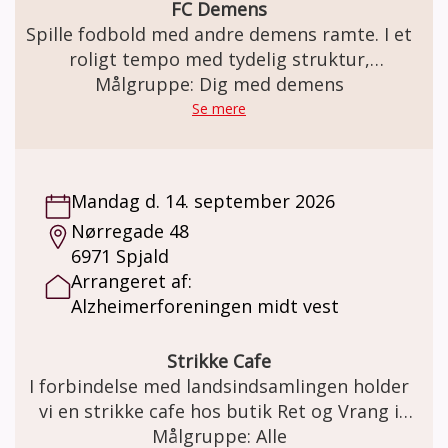
FC Demens
Spille fodbold med andre demens ramte. I et
roligt tempo med tydelig struktur,
gentagelser, tålmodighed og omsorg. Kom
Målgruppe: Dig med demens
og være med når FC Demens træner fodbold
Se mere
hver fredag. Holdet består af både mænd og
kvinder og alle er velkommen - uanset om
man er tidligere professionelle
Mandag d. 14. september 2026
fodboldspiller eller aldrig har haft
Nørregade 48
fodboldstøvlerne på før.
6971 Spjald
Arrangeret af:
Alzheimerforeningen midt vest
Strikke Cafe
I forbindelse med landsindsamlingen holder
vi en strikke cafe hos butik Ret og Vrang i
Holstebro. Vi hygger med håndarbejde, kaffe
Målgruppe: Alle