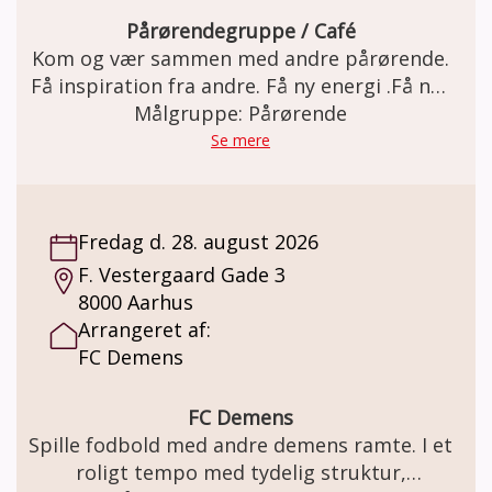
Pårørendegruppe / Café
Kom og vær sammen med andre pårørende.
Få inspiration fra andre. Få ny energi .Få nye
bekendskaber. Vi slutter af med at spise
Målgruppe: Pårørende
sammen.
Se mere
Fredag d. 28. august 2026
F. Vestergaard Gade 3
8000 Aarhus
Arrangeret af:
FC Demens
FC Demens
Spille fodbold med andre demens ramte. I et
roligt tempo med tydelig struktur,