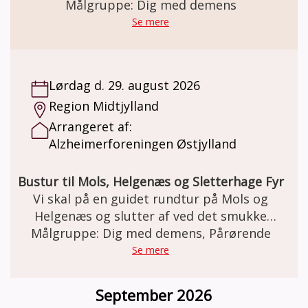
gentagelser, tålmodighed og omsorg. Kom
Målgruppe: Dig med demens
og være med når FC Demens træner fodbold
Se mere
hver fredag. Holdet består af både mænd og
kvinder og alle er velkommen - uanset om
man er tidligere professionelle
Lørdag d. 29. august 2026
fodboldspiller eller aldrig har haft
Region Midtjylland
fodboldstøvlerne på før.
Arrangeret af:
Alzheimerforeningen Østjylland
Bustur til Mols, Helgenæs og Sletterhage Fyr
Vi skal på en guidet rundtur på Mols og
Helgenæs og slutter af ved det smukke
Målgruppe: Dig med demens, Pårørende
Sletterhage Fyr.
Se mere
September 2026