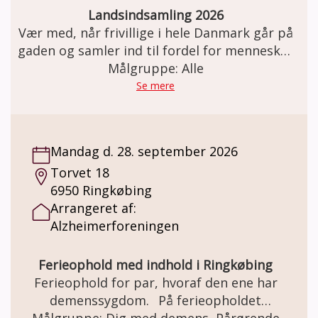
Landsindsamling 2026
Vær med, når frivillige i hele Danmark går på
gaden og samler ind til fordel for mennesker
med demens og deres pårørende. Giv 2-3
Målgruppe: Alle
timer af din tid og gå en rute i dit
Se mere
lokalområde. De indsamlede midler går
blandt andet til forskning, gratis rådgivning
og aktiviteter i hele landet.
Mandag d. 28. september 2026
Torvet 18
6950 Ringkøbing
Arrangeret af:
Alzheimerforeningen
Ferieophold med indhold i Ringkøbing
Ferieophold for par, hvoraf den ene har
demenssygdom. På ferieopholdet
får I mulighed for at deltage i udflugter og
Målgruppe: Dig med demens, Pårørende