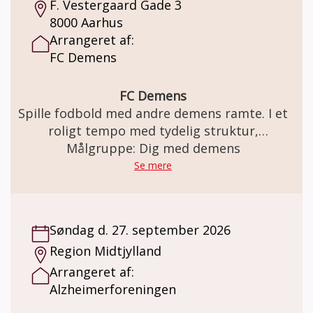
F. Vestergaard Gade 3
8000 Aarhus
Arrangeret af:
FC Demens
FC Demens
Spille fodbold med andre demens ramte. I et
roligt tempo med tydelig struktur,
gentagelser, tålmodighed og omsorg. Kom
Målgruppe: Dig med demens
og være med når FC Demens træner fodbold
Se mere
hver fredag. Holdet består af både mænd og
kvinder og alle er velkommen - uanset om
man er tidligere professionelle
Søndag d. 27. september 2026
fodboldspiller eller aldrig har haft
Region Midtjylland
fodboldstøvlerne på før.
Arrangeret af:
Alzheimerforeningen