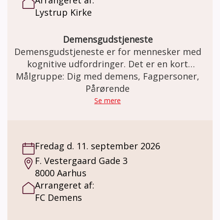
Lystrup Kirke
Demensgudstjeneste
Demensgudstjeneste er for mennesker med
kognitive udfordringer. Det er en kort
gudstjeneste med enkelhed og genkendelse
Målgruppe: Dig med demens, Fagpersoner,
og nærvær. Pårørende er også velkomne.
Pårørende
Se mere
Fredag d. 11. september 2026
F. Vestergaard Gade 3
8000 Aarhus
Arrangeret af:
FC Demens