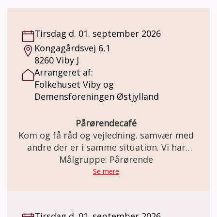
Tirsdag d. 01. september 2026
Kongagårdsvej 6,1
8260 Viby J
Arrangeret af:
Folkehuset Viby og
Demensforeningen Østjylland
Pårørendecafé
Kom og få råd og vejledning. samvær med
andre der er i samme situation. Vi har
kaffe/te med en bolle til.
Målgruppe: Pårørende
Se mere
Tirsdag d. 01. september 2026