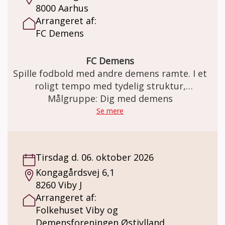
8000 Aarhus
Arrangeret af:
FC Demens
FC Demens
Spille fodbold med andre demens ramte. I et
roligt tempo med tydelig struktur,
gentagelser, tålmodighed og omsorg. Kom
Målgruppe: Dig med demens
og være med når FC Demens træner fodbold
Se mere
hver fredag. Holdet består af både mænd og
kvinder og alle er velkommen - uanset om
man er tidligere professionelle
Tirsdag d. 06. oktober 2026
fodboldspiller eller aldrig har haft
Kongagårdsvej 6,1
fodboldstøvlerne på før.
8260 Viby J
Arrangeret af:
Folkehuset Viby og
Demensforeningen Østjylland