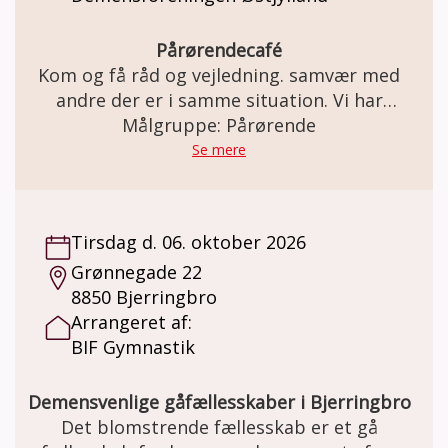
Pårørendecafé
Kom og få råd og vejledning. samvær med
andre der er i samme situation. Vi har
kaffe/te med en bolle til.
Målgruppe: Pårørende
Se mere
Tirsdag d. 06. oktober 2026
Grønnegade 22
8850 Bjerringbro
Arrangeret af:
BIF Gymnastik
Demensvenlige gåfællesskaber i Bjerringbro
Det blomstrende fællesskab er et gå