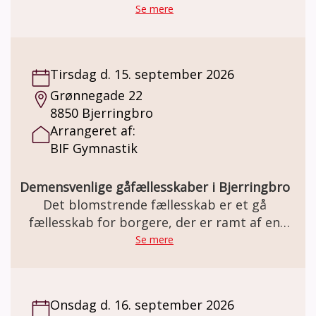
, kage og snak. Der vil også være mulighed
Se mere
for køb af garn m.m.
Tirsdag d. 15. september 2026
Grønnegade 22
8850 Bjerringbro
Arrangeret af:
BIF Gymnastik
Demensvenlige gåfællesskaber i Bjerringbro
Det blomstrende fællesskab er et gå
fællesskab for borgere, der er ramt af en
demens sygdom, og deres
Se mere
pårørende/ledsager
Onsdag d. 16. september 2026