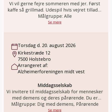
Vi vil gerne fejre sommeren med jer. Først
kaffe så grillmad. Udespil hvis vejret tillader
Målgruppe: Alle
det.
Se mere
Torsdag d. 20. august 2026
Kirkestræde 12
7500 Holstebro
Arrangeret af:
Alzheimerforeningen midt vest
Middagsselskab
Vi invitere til middagsselskab for mennesker
med demens og deres pårørende. Du er
også meget velkommen, hvis du er blevet
Målgruppe: Dig med demens, Pårørende
alene efter et forløb, hvor din pårørende har
Se mere