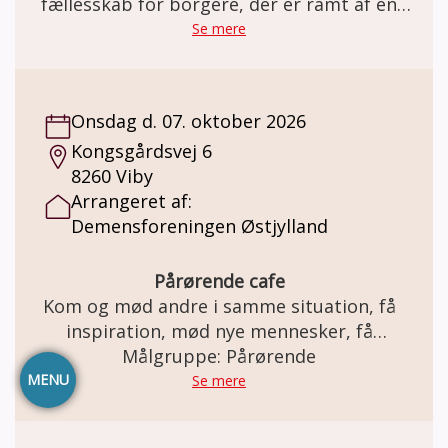
fællesskab for borgere, der er ramt af en
demens sygdom, og deres
Se mere
pårørende/ledsager
Onsdag d. 07. oktober 2026
Kongsgårdsvej 6
8260 Viby
Arrangeret af:
Demensforeningen Østjylland
Pårørende cafe
Kom og mød andre i samme situation, få
inspiration, mød nye mennesker, få
Målgruppe: Pårørende
rådgivning.
MENU
Se mere