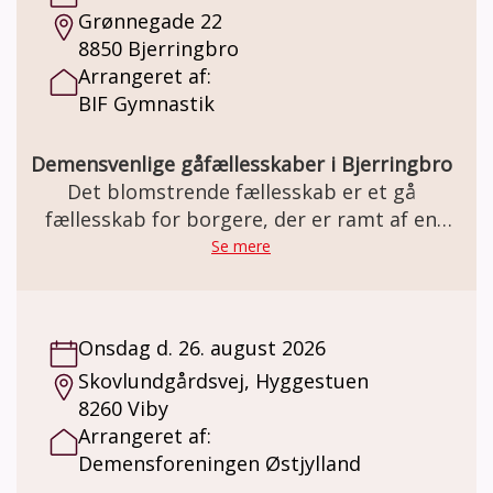
Grønnegade 22
fodboldstøvlerne på før.
8850 Bjerringbro
Arrangeret af:
BIF Gymnastik
Demensvenlige gåfællesskaber i Bjerringbro
Det blomstrende fællesskab er et gå
fællesskab for borgere, der er ramt af en
demens sygdom, og deres
Se mere
pårørende/ledsager
Onsdag d. 26. august 2026
Skovlundgårdsvej, Hyggestuen
8260 Viby
Arrangeret af:
Demensforeningen Østjylland