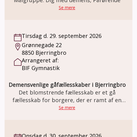
aktiviteter, i samvær andre i samme
Se mere
situation
Tirsdag d. 29. september 2026
Grønnegade 22
8850 Bjerringbro
Arrangeret af:
BIF Gymnastik
Demensvenlige gåfællesskaber i Bjerringbro
Det blomstrende fællesskab er et gå
fællesskab for borgere, der er ramt af en
demens sygdom, og deres
Se mere
pårørende/ledsager
Onsdag d. 30. september 2026