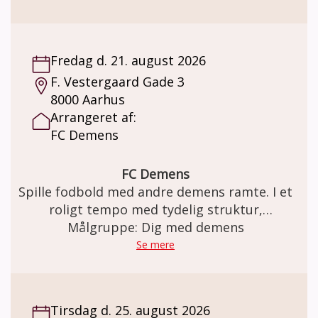
været ramt af en demenssygdom.
Fredag d. 21. august 2026
F. Vestergaard Gade 3
8000 Aarhus
Arrangeret af:
FC Demens
FC Demens
Spille fodbold med andre demens ramte. I et
roligt tempo med tydelig struktur,
gentagelser, tålmodighed og omsorg. Kom
Målgruppe: Dig med demens
og være med når FC Demens træner fodbold
Se mere
hver fredag. Holdet består af både mænd og
kvinder og alle er velkommen - uanset om
man er tidligere professionelle
Tirsdag d. 25. august 2026
fodboldspiller eller aldrig har haft