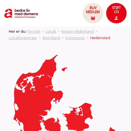
BLIV
STØT
MEDLEM
OS
Her er du:
Forside
>
Lokalt
>
Region Midtjylland
>
Lokalforeninger
>
Østjylland
>
Kommuner
>
Hedensted