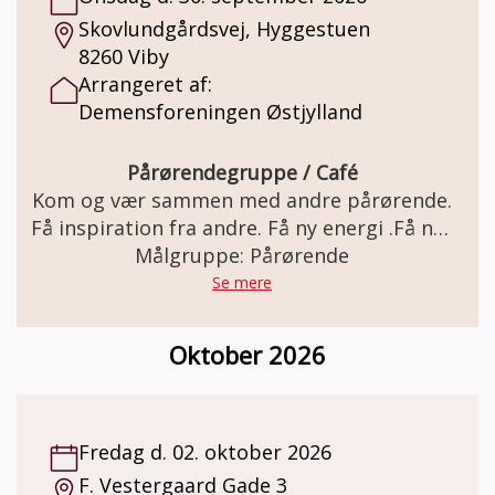
Skovlundgårdsvej, Hyggestuen
8260 Viby
Arrangeret af:
Demensforeningen Østjylland
Pårørendegruppe / Café
Kom og vær sammen med andre pårørende.
Få inspiration fra andre. Få ny energi .Få nye
bekendskaber. Vi slutter af med at spise
Målgruppe: Pårørende
sammen.
Se mere
Oktober 2026
Fredag d. 02. oktober 2026
F. Vestergaard Gade 3