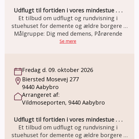
Udflugt til fortiden i vores mindestue . . .
Et tilbud om udflugt og rundvisning i
stuehuset for demente og ældre borgere .
Den gamle staldgård er totalrenoveret og
Målgruppe: Dig med demens, Pårørende
indrettet som besøgs- og oplevelsescenter.
Se mere
Her er miljøet i en let genkendelig 50èr stil.
Et miljø som mange ældre netop har minder
om. Besøg og forplejning er GRATIS grundet
Fredag d. 09. oktober 2026
MELSEN Fonden.
Biersted Mosevej 277
9440 Aabybro
Arrangeret af:
Vildmoseporten, 9440 Aabybro
Udflugt til fortiden i vores mindestue . . .
Et tilbud om udflugt og rundvisning i
stuehuset for demente og ældre borgere .