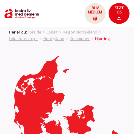
BLIV
STØT
MEDLEM
OS
Her er du:
Forside
>
Lokalt
>
Region Nordjylland
>
Lokalforeninger
>
Nordjylland
>
Kommuner
>
Hjørring