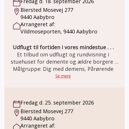
Fredag d. 18. september 2026
MELSEN Fonden.
Biersted Mosevej 277
9440 Aabybro
Arrangeret af:
Vildmoseporten, 9440 Aabybro
Udflugt til fortiden i vores mindestue . . .
Et tilbud om udflugt og rundvisning i
stuehuset for demente og ældre borgere .
Den gamle staldgård er totalrenoveret og
Målgruppe: Dig med demens, Pårørende
indrettet som besøgs- og oplevelsescenter.
Se mere
Her er miljøet i en let genkendelig 50èr stil.
Et miljø som mange ældre netop har minder
om. Besøg og forplejning er GRATIS grundet
Fredag d. 25. september 2026
MELSEN Fonden.
Biersted Mosevej 277
9440 Aabybro
Arrangeret af: