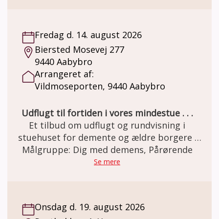
Her er miljøet i en let genkendelig 50èr stil.
Et miljø som mange ældre netop har minder
om. Besøg og forplejning er GRATIS grundet
Fredag d. 14. august 2026
MELSEN Fonden.
Biersted Mosevej 277
9440 Aabybro
Arrangeret af:
Vildmoseporten, 9440 Aabybro
Udflugt til fortiden i vores mindestue . . .
Et tilbud om udflugt og rundvisning i
stuehuset for demente og ældre borgere .
Den gamle staldgård er totalrenoveret og
Målgruppe: Dig med demens, Pårørende
indrettet som besøgs- og oplevelsescenter.
Se mere
Her er miljøet i en let genkendelig 50èr stil.
Et miljø som mange ældre netop har minder
om. Besøg og forplejning er GRATIS grundet
Onsdag d. 19. august 2026
MELSEN Fonden.