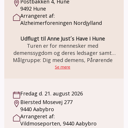
Postbakken 4, Hune
9492 Hune
Arrangeret af:
Alzheimerforeningen Nordjylland
Udflugt til Anne Just´s Have i Hune
Turen er for mennesker med
demenssygdom og deres ledsager samt
tidligere pårørende. Der kan købes Kaffe og
Målgruppe: Dig med demens, Pårørende
kringle i cafeen i haven Ved tilmelding
Se mere
betales 90kr, for indgangsbillet. Kaffe ad
libitum og den berømte lækre kringle koster
75 kr
Fredag d. 21. august 2026
Biersted Mosevej 277
9440 Aabybro
Arrangeret af:
Vildmoseporten, 9440 Aabybro