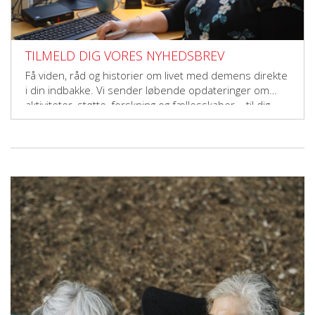
TILMELD DIG VORES NYHEDSBREV
Få viden, råd og historier om livet med demens direkte
i din indbakke. Vi sender løbende opdateringer om
aktiviteter, støtte, forskning og fællesskaber – til dig,
der vil gøre en forskel.