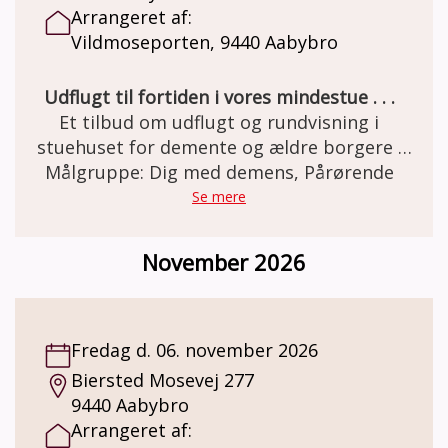
Arrangeret af:
Vildmoseporten, 9440 Aabybro
Udflugt til fortiden i vores mindestue . . .
Et tilbud om udflugt og rundvisning i
stuehuset for demente og ældre borgere .
Den gamle staldgård er totalrenoveret og
Målgruppe: Dig med demens, Pårørende
indrettet som besøgs- og oplevelsescenter.
Se mere
Her er miljøet i en let genkendelig 50èr stil.
Et miljø som mange ældre netop har minder
November 2026
om. Besøg og forplejning er GRATIS grundet
MELSEN Fonden.
Fredag d. 06. november 2026
Biersted Mosevej 277
9440 Aabybro
Arrangeret af: