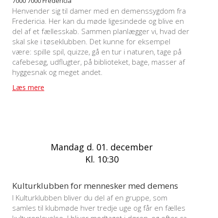
7000 7000 Fredericia
Henvender sig til damer med en demenssygdom fra
Fredericia. Her kan du møde ligesindede og blive en
del af et fællesskab. Sammen planlægger vi, hvad der
skal ske i tøseklubben. Det kunne for eksempel
være: spille spil, quizze, gå en tur i naturen, tage på
cafebesøg, udflugter, på biblioteket, bage, masser af
hyggesnak og meget andet.
Læs mere
Mandag d. 01. december
Kl. 10:30
Kulturklubben for mennesker med demens
I Kulturklubben bliver du del af en gruppe, som
samles til klubmøde hver tredje uge og får en fælles
kulturoplevelse. I bliver modtaget i døren, og efter ca.