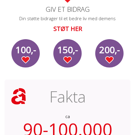
GIV ET BIDRAG
Din støtte bidrager til et bedre liv med demens
STØT HER
100,-
150,-
200,-
Fakta
ca
90-100.000