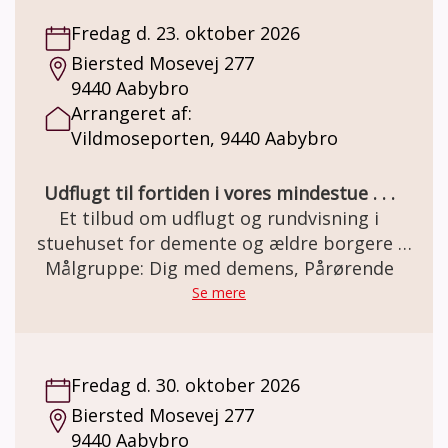
om. Besøg og forplejning er GRATIS grundet
Fredag d. 23. oktober 2026
MELSEN Fonden.
Biersted Mosevej 277
9440 Aabybro
Arrangeret af:
Vildmoseporten, 9440 Aabybro
Udflugt til fortiden i vores mindestue . . .
Et tilbud om udflugt og rundvisning i
stuehuset for demente og ældre borgere .
Den gamle staldgård er totalrenoveret og
Målgruppe: Dig med demens, Pårørende
indrettet som besøgs- og oplevelsescenter.
Se mere
Her er miljøet i en let genkendelig 50èr stil.
Et miljø som mange ældre netop har minder
om. Besøg og forplejning er GRATIS grundet
Fredag d. 30. oktober 2026
MELSEN Fonden.
Biersted Mosevej 277
9440 Aabybro