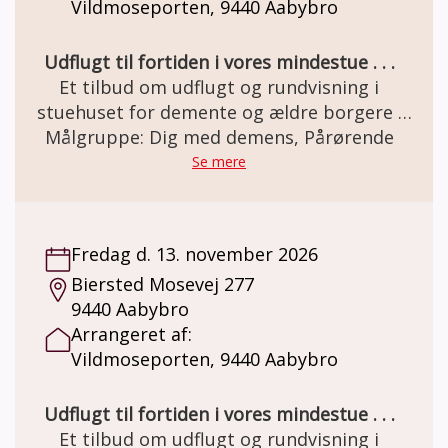
Vildmoseporten, 9440 Aabybro
Udflugt til fortiden i vores mindestue . . .
Et tilbud om udflugt og rundvisning i
stuehuset for demente og ældre borgere .
Den gamle staldgård er totalrenoveret og
Målgruppe: Dig med demens, Pårørende
indrettet som besøgs- og oplevelsescenter.
Se mere
Her er miljøet i en let genkendelig 50èr stil.
Et miljø som mange ældre netop har minder
om. Besøg og forplejning er GRATIS grundet
Fredag d. 13. november 2026
MELSEN Fonden.
Biersted Mosevej 277
9440 Aabybro
Arrangeret af:
Vildmoseporten, 9440 Aabybro
Udflugt til fortiden i vores mindestue . . .
Et tilbud om udflugt og rundvisning i