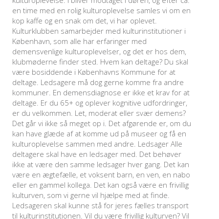
en time med en rolig kulturoplevelse samles vi om en
kop kaffe og en snak om det, vi har oplevet.
Kulturklubben samarbejder med kulturinstitutioner i
København, som alle har erfaringer med
demensvenlige kulturoplevelser, og det er hos dem,
klubmøderne finder sted. Hvem kan deltage? Du skal
være bosiddende i Københavns Kommune for at
deltage. Ledsagere må dog gerne komme fra andre
kommuner. En demensdiagnose er ikke et krav for at
deltage. Er du 65+ og oplever kognitive udfordringer,
er du velkommen. Let, moderat eller svær demens?
Det går vi ikke så meget op i. Det afgørende er, om du
kan have glæde af at komme ud på museer og få en
kulturoplevelse sammen med andre. Ledsager Alle
deltagere skal have en ledsager med. Det behøver
ikke at være den samme ledsager hver gang. Det kan
være en ægtefælle, et voksent barn, en ven, en nabo
eller en gammel kollega. Det kan også være en frivillig
kulturven, som vi gerne vil hjælpe med at finde.
Ledsageren skal kunne stå for jeres fælles transport
til kulturinstitutionen. Vil du være frivillig kulturven? Vil