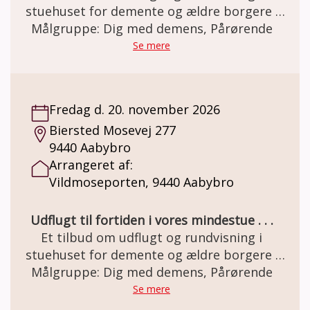
stuehuset for demente og ældre borgere .
Den gamle staldgård er totalrenoveret og
Målgruppe: Dig med demens, Pårørende
indrettet som besøgs- og oplevelsescenter.
Se mere
Her er miljøet i en let genkendelig 50èr stil.
Et miljø som mange ældre netop har minder
om. Besøg og forplejning er GRATIS grundet
Fredag d. 20. november 2026
MELSEN Fonden.
Biersted Mosevej 277
9440 Aabybro
Arrangeret af:
Vildmoseporten, 9440 Aabybro
Udflugt til fortiden i vores mindestue . . .
Et tilbud om udflugt og rundvisning i
stuehuset for demente og ældre borgere .
Den gamle staldgård er totalrenoveret og
Målgruppe: Dig med demens, Pårørende
indrettet som besøgs- og oplevelsescenter.
Se mere
Her er miljøet i en let genkendelig 50èr stil.