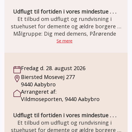
Udflugt til fortiden i vores mindestue . . .
Et tilbud om udflugt og rundvisning i
stuehuset for demente og ældre borgere .
Den gamle staldgård er totalrenoveret og
Målgruppe: Dig med demens, Pårørende
indrettet som besøgs- og oplevelsescenter.
Se mere
Her er miljøet i en let genkendelig 50èr stil.
Et miljø som mange ældre netop har minder
om. Besøg og forplejning er GRATIS grundet
Fredag d. 28. august 2026
MELSEN Fonden.
Biersted Mosevej 277
9440 Aabybro
Arrangeret af:
Vildmoseporten, 9440 Aabybro
Udflugt til fortiden i vores mindestue . . .
Et tilbud om udflugt og rundvisning i
stuehuset for demente og ældre borgere .