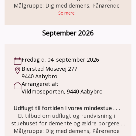
Den gamle staldgård er totalrenoveret og
Målgruppe: Dig med demens, Pårørende
indrettet som besøgs- og oplevelsescenter.
Se mere
Her er miljøet i en let genkendelig 50èr stil.
Et miljø som mange ældre netop har minder
September 2026
om. Besøg og forplejning er GRATIS grundet
MELSEN Fonden.
Fredag d. 04. september 2026
Biersted Mosevej 277
9440 Aabybro
Arrangeret af:
Vildmoseporten, 9440 Aabybro
Udflugt til fortiden i vores mindestue . . .
Et tilbud om udflugt og rundvisning i
stuehuset for demente og ældre borgere .
Den gamle staldgård er totalrenoveret og
Målgruppe: Dig med demens, Pårørende