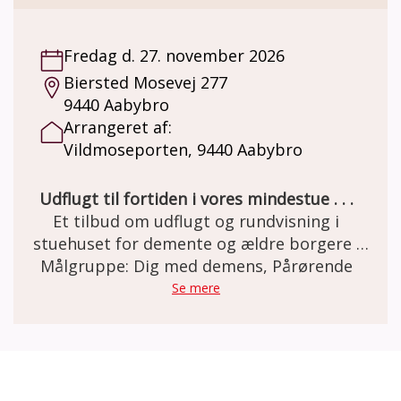
Et miljø som mange ældre netop har minder
om. Besøg og forplejning er GRATIS grundet
Fredag d. 27. november 2026
MELSEN Fonden.
Biersted Mosevej 277
9440 Aabybro
Arrangeret af:
Vildmoseporten, 9440 Aabybro
Udflugt til fortiden i vores mindestue . . .
Et tilbud om udflugt og rundvisning i
stuehuset for demente og ældre borgere .
Den gamle staldgård er totalrenoveret og
Målgruppe: Dig med demens, Pårørende
indrettet som besøgs- og oplevelsescenter.
Se mere
Her er miljøet i en let genkendelig 50èr stil.
Et miljø som mange ældre netop har minder
om. Besøg og forplejning er GRATIS grundet
MELSEN Fonden.