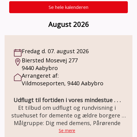
Se hele kalenderen
August 2026
Fredag d. 07. august 2026
Biersted Mosevej 277
9440 Aabybro
Arrangeret af:
Vildmoseporten, 9440 Aabybro
Udflugt til fortiden i vores mindestue . . .
Et tilbud om udflugt og rundvisning i
stuehuset for demente og ældre borgere .
Den gamle staldgård er totalrenoveret og
Målgruppe: Dig med demens, Pårørende
indrettet som besøgs- og oplevelsescenter.
Se mere