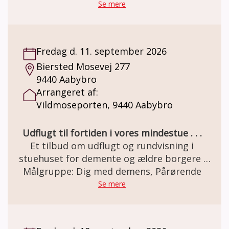
indrettet som besøgs- og oplevelsescenter.
Se mere
Her er miljøet i en let genkendelig 50èr stil.
Et miljø som mange ældre netop har minder
om. Besøg og forplejning er GRATIS grundet
Fredag d. 11. september 2026
MELSEN Fonden.
Biersted Mosevej 277
9440 Aabybro
Arrangeret af:
Vildmoseporten, 9440 Aabybro
Udflugt til fortiden i vores mindestue . . .
Et tilbud om udflugt og rundvisning i
stuehuset for demente og ældre borgere .
Den gamle staldgård er totalrenoveret og
Målgruppe: Dig med demens, Pårørende
indrettet som besøgs- og oplevelsescenter.
Se mere
Her er miljøet i en let genkendelig 50èr stil.
Et miljø som mange ældre netop har minder
om. Besøg og forplejning er GRATIS grundet