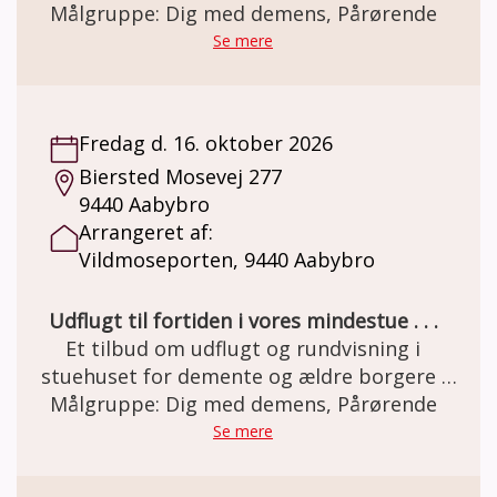
Den gamle staldgård er totalrenoveret og
Målgruppe: Dig med demens, Pårørende
indrettet som besøgs- og oplevelsescenter.
Se mere
Her er miljøet i en let genkendelig 50èr stil.
Et miljø som mange ældre netop har minder
om. Besøg og forplejning er GRATIS grundet
Fredag d. 16. oktober 2026
MELSEN Fonden.
Biersted Mosevej 277
9440 Aabybro
Arrangeret af:
Vildmoseporten, 9440 Aabybro
Udflugt til fortiden i vores mindestue . . .
Et tilbud om udflugt og rundvisning i
stuehuset for demente og ældre borgere .
Den gamle staldgård er totalrenoveret og
Målgruppe: Dig med demens, Pårørende
indrettet som besøgs- og oplevelsescenter.
Se mere
Her er miljøet i en let genkendelig 50èr stil.
Et miljø som mange ældre netop har minder