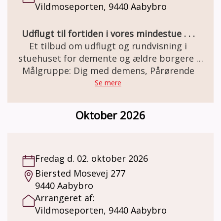
Vildmoseporten, 9440 Aabybro
Udflugt til fortiden i vores mindestue . . .
Et tilbud om udflugt og rundvisning i
stuehuset for demente og ældre borgere .
Den gamle staldgård er totalrenoveret og
Målgruppe: Dig med demens, Pårørende
indrettet som besøgs- og oplevelsescenter.
Se mere
Her er miljøet i en let genkendelig 50èr stil.
Et miljø som mange ældre netop har minder
Oktober 2026
om. Besøg og forplejning er GRATIS grundet
MELSEN Fonden.
Fredag d. 02. oktober 2026
Biersted Mosevej 277
9440 Aabybro
Arrangeret af:
Vildmoseporten, 9440 Aabybro