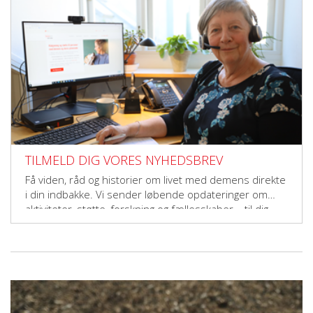
TILMELD DIG VORES NYHEDSBREV
Få viden, råd og historier om livet med demens direkte
i din indbakke. Vi sender løbende opdateringer om
aktiviteter, støtte, forskning og fællesskaber – til dig,
der vil gøre en forskel.