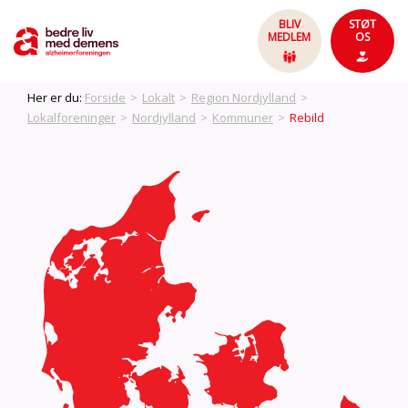
BLIV
STØT
MEDLEM
OS
Her er du:
Forside
>
Lokalt
>
Region Nordjylland
>
Lokalforeninger
>
Nordjylland
>
Kommuner
>
Rebild