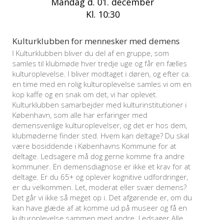
Mandag d. 01. december
Kl. 10:30
Kulturklubben for mennesker med demens
I Kulturklubben bliver du del af en gruppe, som
samles til klubmøde hver tredje uge og får en fælles
kulturoplevelse. I bliver modtaget i døren, og efter ca.
en time med en rolig kulturoplevelse samles vi om en
kop kaffe og en snak om det, vi har oplevet.
Kulturklubben samarbejder med kulturinstitutioner i
København, som alle har erfaringer med
demensvenlige kulturoplevelser, og det er hos dem,
klubmøderne finder sted. Hvem kan deltage? Du skal
være bosiddende i Københavns Kommune for at
deltage. Ledsagere må dog gerne komme fra andre
kommuner. En demensdiagnose er ikke et krav for at
deltage. Er du 65+ og oplever kognitive udfordringer,
er du velkommen. Let, moderat eller svær demens?
Det går vi ikke så meget op i. Det afgørende er, om du
kan have glæde af at komme ud på museer og få en
kulturoplevelse sammen med andre. Ledsager Alle